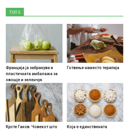
ТОП 5
Франција ја забранува и
Готвење наместо терапија
пластичната амбалажа за
овошје и зеленчук
Крсте Гаков: Човекот што
Која е единствената