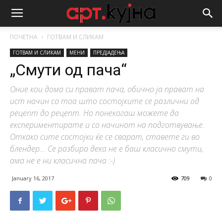
ПОЧЕТНА
ГОТВАМ И СЛИКАМ
ГОТВАМ И СЛИКАМ
МЕНИ
ПРЕДЈАДЕЊА
„Смути од пача“
Оние кои дома си прават пача, обично ја прават на
ист начин со тоа што состојките се различни од
рецепт до рецепт. Но понекогаш можете да
експериментирате и со начинот на подготвување.
Откако сите состојки ќе се сварат, ставете ги во
блендер... Се разбира дека не е баш класично смути,
ама не е ни класична пача :-)
January 16, 2017
709
0