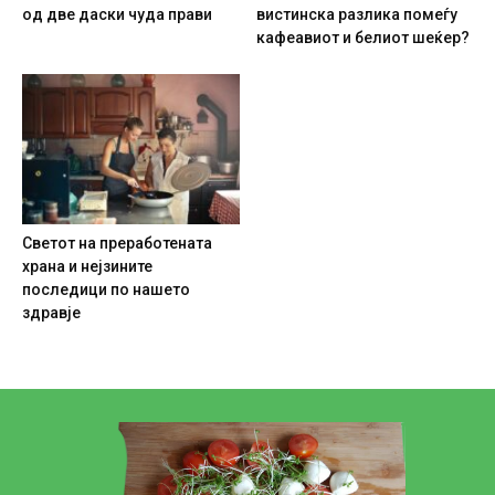
од две даски чуда прави
вистинска разлика помеѓу
кафеавиот и белиот шеќер?
Светот на преработената
храна и нејзините
последици по нашето
здравје