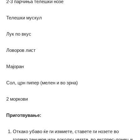
2-3 парчиња телешки нозе
Телешки мускул
Лук по вкус
Ловоров лист
Мајоран
Сол, црн пипер (мелен и во зрна)
2 моркови
Приготвување:
Откако убаво ќе ги измиете, ставете ги нозете во
големо тенџере или доколку имате, во експрес-лонец и