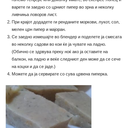
варете ги заедно со црниот пипер во зрна и неколку
ливчиња ловоров лист.
При крајот додадете ги ренданите моркови, лукот, сол,
мелен црн пипер и мајоран.
Се заедно измешајте во блендер и поделете ја смесата
во неколку садови во кои ќе ја чувате на ладно.
(Обично се здрвува преку ноќ ако ја оставите на
балкон, на ладно и веќе следниот ден може да се сече
на коцки и да се јаде.)
Можете да ја сервирате со сува црвена пиперка.