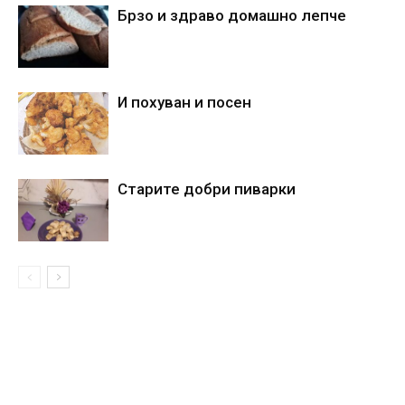
Брзо и здраво домашно лепче
И похуван и посен
Старите добри пиварки