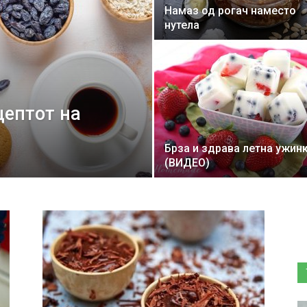
Намаз од рогач наместо
нутела
цептот на
Брза и здрава летна ужин
(ВИДЕО)