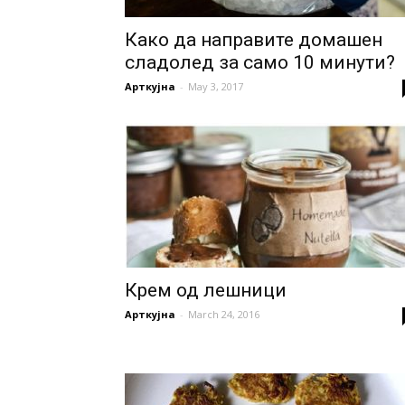
Како да направите домашен
сладолед за само 10 минути?
Арткујна
-
May 3, 2017
Крем од лешници
Арткујна
-
March 24, 2016