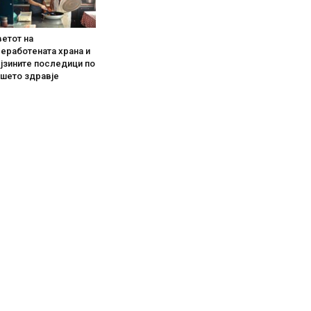
етот на
еработената храна и
јзините последици по
ашето здравје