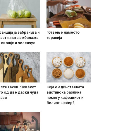
анција ја забранува и
Готвење наместо
ластичната амбалажа
терапија
 овошје и зеленчук
сте Гаков: Човекот
Која е единствената
о од две даски чуда
вистинска разлика
рави
помеѓу кафеавиот и
белиот шеќер?