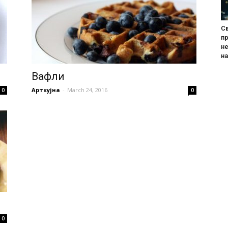
Св
пр
не
н
Вафли
Арткујна
-
March 24, 2016
0
0
0