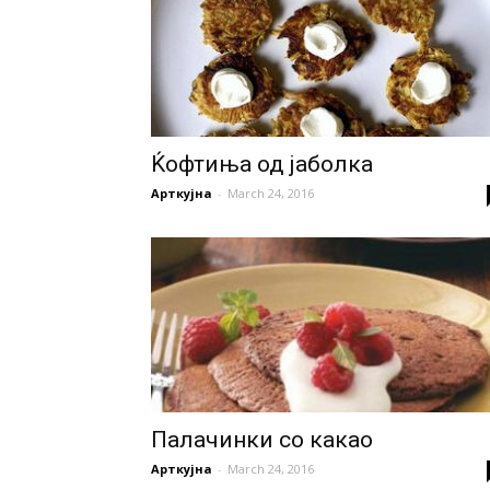
Ќофтиња од јаболкa
Арткујна
-
March 24, 2016
Палачинки со какао
Арткујна
-
March 24, 2016