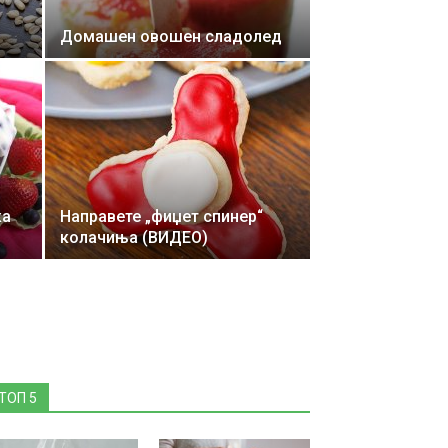
Домашен овошен сладолед
ка
Направете „фиџет спинер“
колачиња (ВИДЕО)
ТОП 5