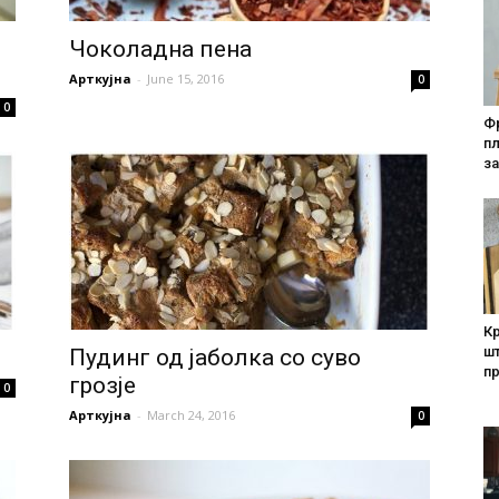
Чоколадна пена
Арткујна
-
June 15, 2016
0
0
Фр
п
за
Кр
шт
Пудинг од јаболкa со суво
п
грозје
0
Арткујна
-
March 24, 2016
0