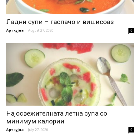
Ладни супи – гаспачо и вишисоаз
Арткујна
-
August 27, 2020
0
Најосвежителната летна супа со
минимум калории
Арткујна
-
July 27, 2020
0