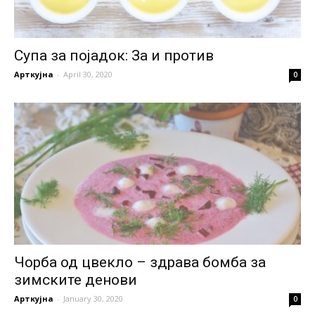
Супа за појадок: За и против
Арткујна
-
April 30, 2020
0
Чорба од цвекло – здрава бомба за
зимските денови
Арткујна
-
January 30, 2020
0