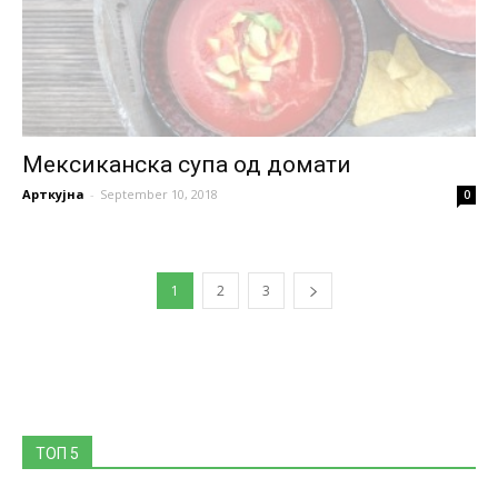
Мексиканска супа од домати
Арткујна
-
September 10, 2018
0
1
2
3
ТОП 5