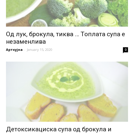
Од лук, брокула, тиква … Топлата супа е
незаменлива
Арткујна
-
January 15, 2020
0
Детоксикациска супа од брокула и