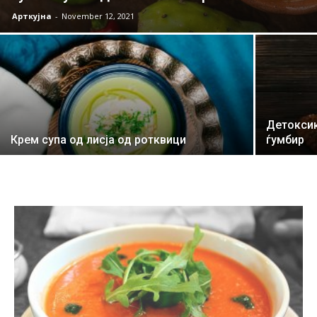
Арткујна
-
November 12, 2021
Детоксик
Крем супа од лисја од ротквици
ѓумбир