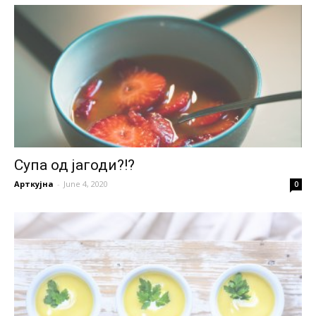
Супа од јагоди?!?
Арткујна
-
June 4, 2020
0