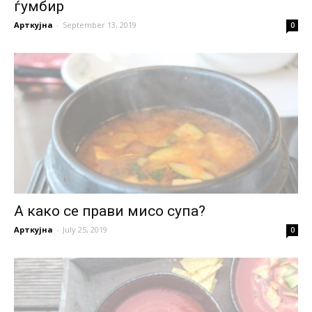
ѓумбир
Арткујна
-
September 13, 2019
0
А како се прави мисо супа?
Арткујна
-
July 25, 2019
0