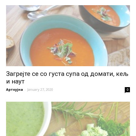
Загрејте се со густа супа од домати, кељ
и наут
Арткујна
-
January 27, 2020
0