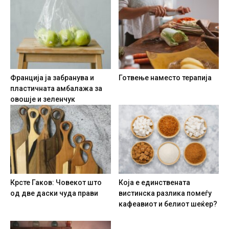
Франција ја забранува и
Готвење наместо терапија
пластичната амбалажа за
овошје и зеленчук
Крсте Гаков: Човекот што
Која е единствената
од две даски чуда прави
вистинска разлика помеѓу
кафеавиот и белиот шеќер?