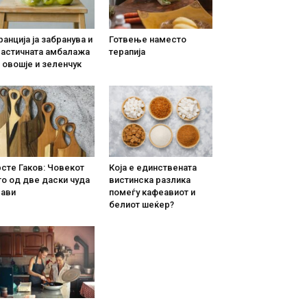
анција ја забранува и
Готвење наместо
ластичната амбалажа
терапија
 овошје и зеленчук
сте Гаков: Човекот
Која е единствената
о од две даски чуда
вистинска разлика
рави
помеѓу кафеавиот и
белиот шеќер?