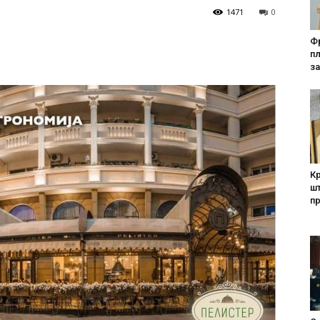
1471
0
Фр
п
за
Кр
шт
п