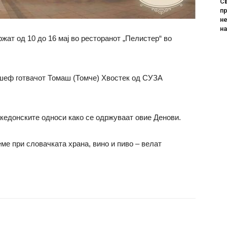
Св
пр
не
н
ржат од 10 до 16 мај во ресторанот „Пелистер“ во
 шеф готвачот Томаш (Томче) Хвостек од СУЗА
акедонските односи како се одржуваат овие Денови.
ме при словачката храна, вино и пиво – велат