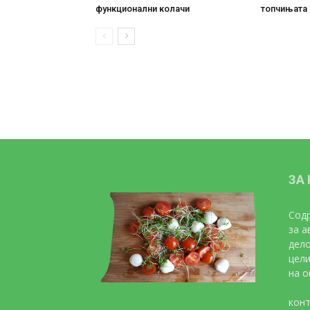
функционални колачи
топчињата
ЗА
Содр
за а
дело
цели
на о
конт