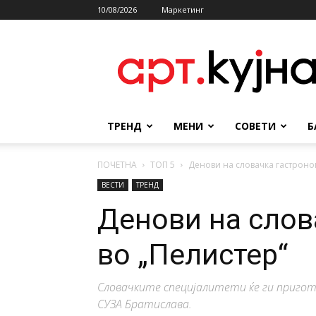
10/08/2026
Маркетинг
АРТКУЈНА
ТРЕНД
МЕНИ
СОВЕТИ
Б
ПОЧЕТНА
ТОП 5
Денови на словачка гастроно
ВЕСТИ
ТРЕНД
Денови на слов
во „Пелистер“
Словачките специјалитети ќе ги пригот
СУЗА Братислава.