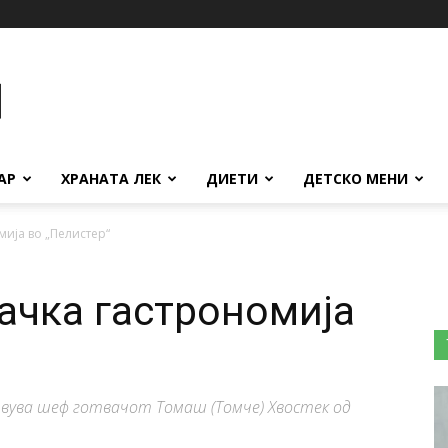
АР
ХРАНАТА ЛЕК
ДИЕТИ
ДЕТСКО МЕНИ
мија во „Пелистер“
ачка гастрономија
вува шеф готвачот Томаш (Томче) Хвостек од