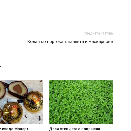
Следната статија
Колач со портокал, палента и маскарпоне
Т
и изеде Моцарт
Дали стевијата е совршена