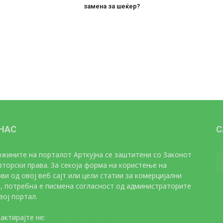
замена за шеќер?
 НАС
С
жините на порталот Арткујна се заштитени со Законот
вторски права. За секоја форма на користење на
ви од овој веб сајт или цели статии за комерцијални
, потребна е писмена согласност од администраторите
вој портал.
актирајте не:
artkujna@gmail.com