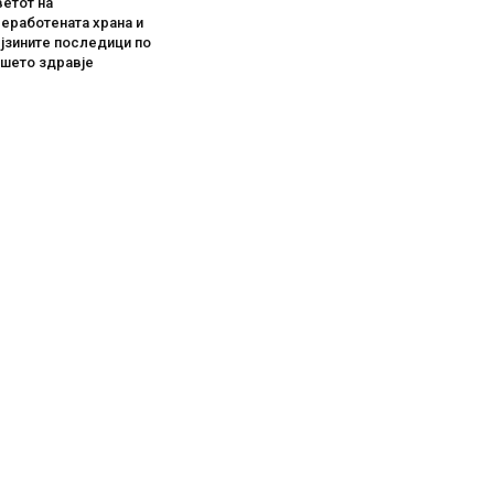
етот на
еработената храна и
јзините последици по
ашето здравје