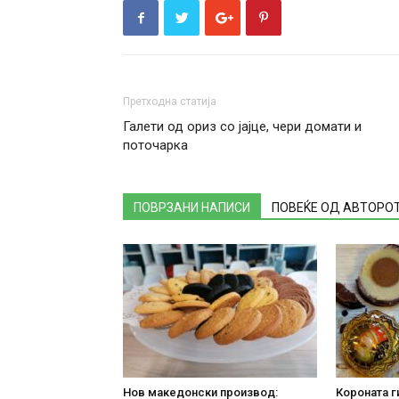
Претходна статија
Галети од ориз со јајце, чери домати и
поточарка
ПОВРЗАНИ НАПИСИ
ПОВЕЌЕ ОД АВТОРО
Нов македонски производ:
Короната г