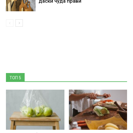
даски чуда прави
ТОП 5