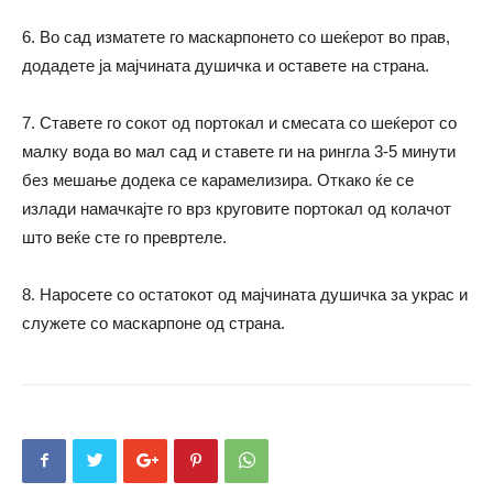
6. Во сад изматете го маскарпонето со шеќерот во прав,
додадете ја мајчината душичка и оставете на страна.
7. Ставете го сокот од портокал и смесата со шеќерот со
малку вода во мал сад и ставете ги на рингла 3-5 минути
без мешање додека се карамелизира. Откако ќе се
излади намачкајте го врз круговите портокал од колачот
што веќе сте го превртеле.
8. Наросете со остатокот од мајчината душичка за украс и
служете со маскарпоне од страна.