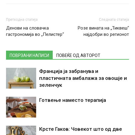
Претходна статија
Следната статија
Денови на словачка
Розе вината на „Тиквеш“
гастрономија во „Пелистер“
најдобри во регионот
ПОВРЗАНИ НАПИСИ
ПОВЕЌЕ ОД АВТОРОТ
Франција ја забранува и
пластичната амбалажа за овошје и
зеленчук
Готвење наместо терапија
Крсте Гаков: Човекот што од две