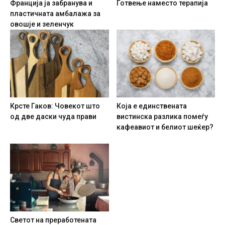
Франција ја забранува и
Готвење наместо терапија
пластичната амбалажа за
овошје и зеленчук
Крсте Гаков: Човекот што
Која е единствената
од две даски чуда прави
вистинска разлика помеѓу
кафеавиот и белиот шеќер?
Светот на преработената