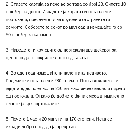
2. Ставете хартија за печење во тава со број 23. Сипете 10
г шеќер на дното. Извадете ја кората од останатите
портокали, пресечете ги на кругови и отстранете ги
семките. Соберете го сокот во мал сад и измешајте го со
50 г шеќер за карамел.
3. Наредете ги круговите од портокали врз шеќерот за
целосно да го покриете дното од тавата.
4. Во еден сад измешајте ги палентата, пецивото,
бадемите и останатите 280 г шеќер. Потоа додадете ги
јајцата едно по едно, па 220 мл маслиново масло и пирето
од портокали. Откако ќе добиете фина смеса внимателно
сипете ја врз портокалите.
5. Печете 1 час и 20 минути на 170 степени. Нека се
излади добро пред да ја превртите.