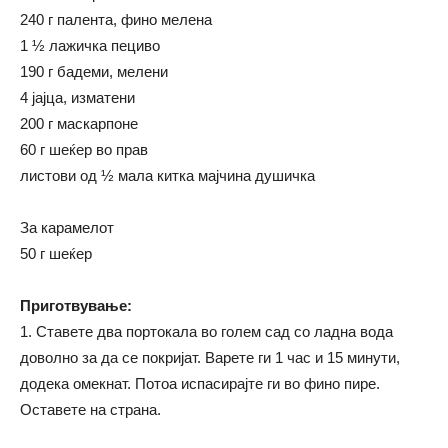
240 г палента, фино мелена
1 ½ лажичка пециво
190 г бадеми, мелени
4 јајца, изматени
200 г маскарпоне
60 г шеќер во прав
листови од ½ мала китка мајчина душичка
За карамелот
50 г шеќер
Приготвување:
1. Ставете два портокала во голем сад со ладна вода
доволно за да се покријат. Варете ги 1 час и 15 минути,
додека омекнат. Потоа испасирајте ги во фино пире.
Оставете на страна.