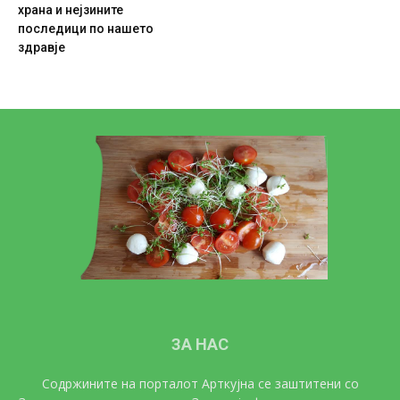
храна и нејзините
последици по нашето
здравје
ЗА НАС
Содржините на порталот Арткујна се заштитени со