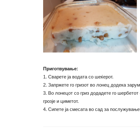
Приготвување:
1. Сварете ја водата со шеќерот.
2. Запржете го гризот во лонец додека зарум
3. Во лонецот со гриз додадете го шербетот
грозје и циметот.
4. Сипете ја смесата во сад за послужување