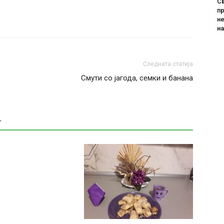
Св
пр
не
н
Следната статија
Смути со јагода, семки и банана
Т