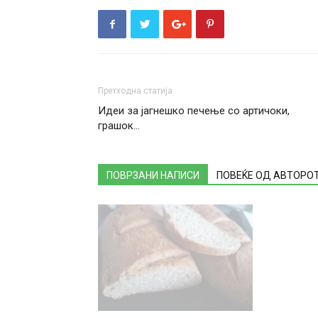
Претходна статија
Идеи за јагнешко печење со артичоки,
грашок…
ПОВРЗАНИ НАПИСИ
ПОВЕЌЕ ОД АВТОРО