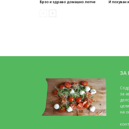
Брзо и здраво домашно лепче
И похуван 
ЗА
Содр
за а
дело
цели
на о
конт