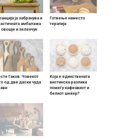
анција ја забранува и
Готвење наместо
ластичната амбалажа
терапија
 овошје и зеленчук
сте Гаков: Човекот
Која е единствената
о од две даски чуда
вистинска разлика
рави
помеѓу кафеавиот и
белиот шеќер?