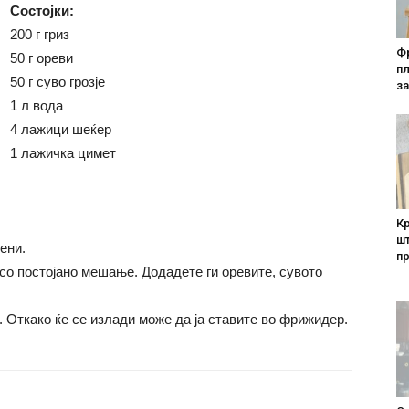
Состојки:
200 г гриз
Фр
50 г ореви
п
50 г суво грозје
за
1 л вода
4 лажици шеќер
1 лажичка цимет
Кр
шт
ени.
п
 со постојано мешање. Додадете ги оревите, сувото
. Откако ќе се излади може да ја ставите во фрижидер.