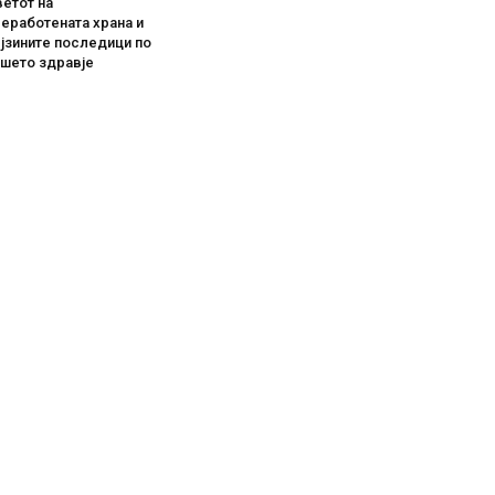
етот на
еработената храна и
јзините последици по
ашето здравје