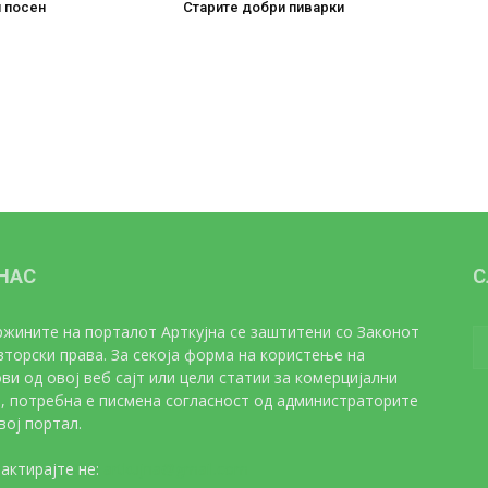
и посен
Старите добри пиварки
 НАС
С
жините на порталот Арткујна се заштитени со Законот
вторски права. За секоја форма на користење на
ви од овој веб сајт или цели статии за комерцијални
, потребна е писмена согласност од администраторите
вој портал.
актирајте не:
artkujna@gmail.com