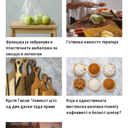
Франција ја забранува и
Готвење наместо терапија
пластичната амбалажа за
овошје и зеленчук
Крсте Гаков: Човекот што
Која е единствената
од две даски чуда прави
вистинска разлика помеѓу
кафеавиот и белиот шеќер?