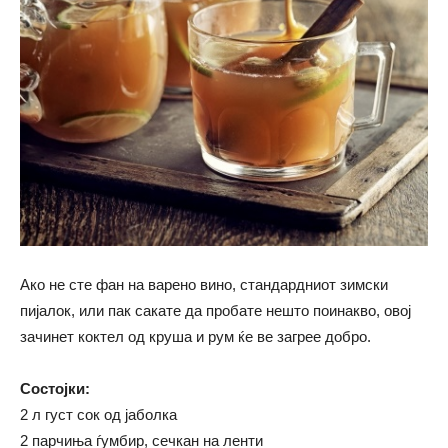
Ако не сте фан на варено вино, стандардниот зимски
пијалок, или пак сакате да пробате нешто поинакво, овој
зачинет коктел од круша и рум ќе ве загрее добро.
Состојки:
2 л густ сок од јаболка
2 парчиња ѓумбир, сечкан на ленти