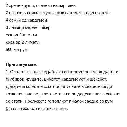
2 зрели круши, исечени на парчиња
2 стапчиња цимет и уште малку цимет за декорација
4 семки од кардамом
3 лажици кафен шеќер
сок од 4 лимети
кора од 2 лимети
500 мл рум
Приготвување:
1. Сипете го сокот од јаболка во големо лонец, додајте ги
ѓумбирот, крушите, циметот, кардамомот и шеќерот.
Додајте ја кората и сокот од лимоните и сварете се до
точка на вриење, и оставете на оган додека сиот шеќер не
се стопи. Послужете го топлиот пијалок заедно со рум
(доза по желба) и стапче цимет.