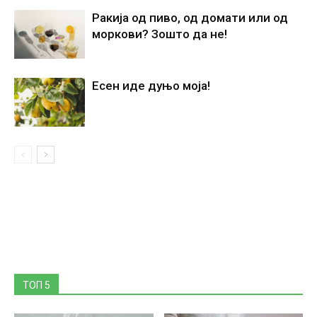
Ракија од пиво, од домати или од
моркови? Зошто да не!
Есен иде дуњо моја!
ТОП 5