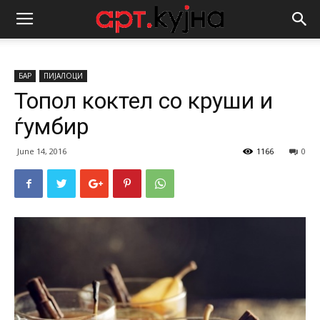
БАР
ПИЈАЛОЦИ
Топол коктел со круши и
ѓумбир
June 14, 2016
1166
0