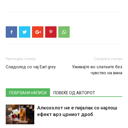
Претходна статија
Следната статија
Сладолед со чај Earl grey
Уживајте во слатките без
чувство на вина
ПОВРЗАНИ НАПИСИ
ПОВЕЌЕ ОД АВТОРОТ
Алкохолот не е пијалак со најлош
ефект врз црниот дроб