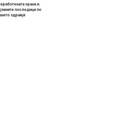
еработената храна и
јзините последици по
ашето здравје