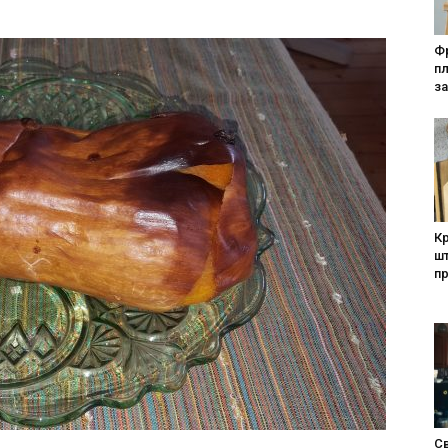
Фр
п
за
Кр
шт
п
Св