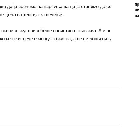
пр
во да ја исечеме на парчиња па да ја ставиме да се
не
вме цела во тепсија за печење.
н
сокови и вкусови и беше навистина поинаква. А и не
ко ќе се испече е многу повкусна, а не се лоши ниту