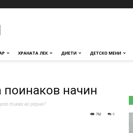
АР
ХРАНАТА ЛЕК
ДИЕТИ
ДЕТСКО МЕНИ
а поинаков начин
ела тиква во рерна?
762
0