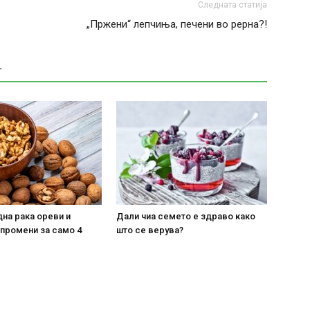
Следната статија
„Пржени“ лепчиња, печени во рерна?!
Т
на рака ореви и
Дали чиа семето е здраво како
 промени за само 4
што се верува?