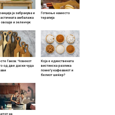
анција ја забранува и
Готвење наместо
ластичната амбалажа
терапија
 овошје и зеленчук
сте Гаков: Човекот
Која е единствената
о од две даски чуда
вистинска разлика
рави
помеѓу кафеавиот и
белиот шеќер?
етот на