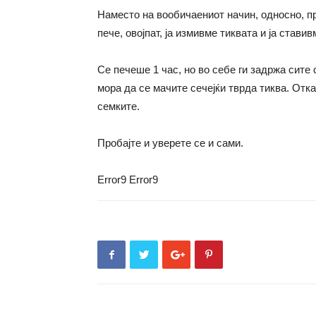
Наместо на вообичаениот начин, односно, пр
пече, овојпат, ја измивме тиквата и ја стави
Се печеше 1 час, но во себе ги задржа сите 
мора да се мачите сечејќи тврда тиква. Отка
семките.
Пробајте и уверете се и сами.
Error9
Error9