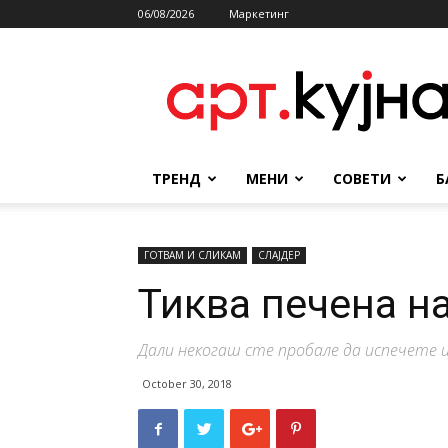
06/08/2026
Маркетинг
АРТКУЈНА
ТРЕНД
МЕНИ
СОВЕТИ
Б
ГОТВАМ И СЛИКАМ
СЛАЈДЕР
Тиква печена н
Дали некогаш сте пробале да испечете ц
October 30, 2018