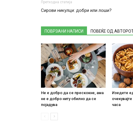
Претходна статија
Сирови никулци: добри или лоши?
ПОВРЗАНИ НАПИСИ
ПОВЕЌЕ ОД АВТОРО
Не е добро да се прескокне, ама
Изедете ед
не е добро ниту обилно да се
очекувајте
појадува
часа