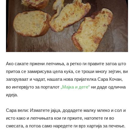
Ако сакате пржени лепчиња, а ретко ги правите затоа што
притоа се замирисува цела куќа, се троши многу зејтин, ви
загоруваат и чадат, нашата нова пријателка Сара Кочан,
во интервјуто за порталот
„Мајка и дете“
ни даде одлична
идеја.
Сара вели: Изматете јајца, додадете малку млеко и сол и
исто како и лепчињата кои ги пржите, натопете ги во
смесата, а потоа само наредете ги врз хартија за печење.