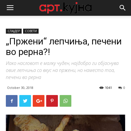
СЛАЈДЕР
СОВЕТИ
„Пржени“ лепчиња, печени
во рерна?!
Иако насловот е малку чуден, најдобро ги објаснува
овие лепчиња со вкус на пржени, но наместо тоа,
печени во рерна
October 30, 2018
1041
0