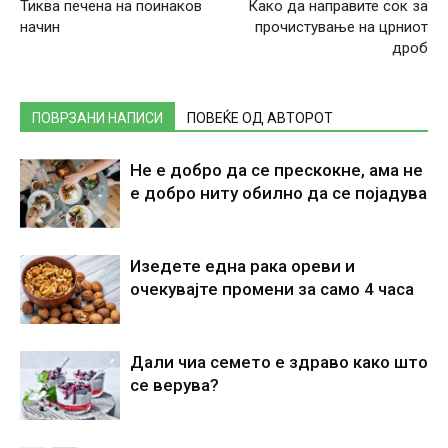
Тиква печена на поинаков
Како да направите сок за
начин
прочистување на црниот
дроб
ПОВРЗАНИ НАПИСИ
ПОВЕЌЕ ОД АВТОРОТ
Не е добро да се прескокне, ама не
е добро ниту обилно да се појадува
Изедете една рака ореви и
очекувајте промени за само 4 часа
Дали чиа семето е здраво како што
се верува?