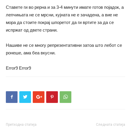
Ставете ги во рерна и за 3-4 минути имате готов појадок, а
лепчињата не се мрсни, кујната не е зачадена, а вие не
мора да стоите покрај шпоретот да ги вртите за да се
испржат од двете страни.
Нашиве не се многу репрезентативни затоа што лебот се
ронеше, ама беа вкусни.
Error9
Error9
Претходна статија
Следната статија