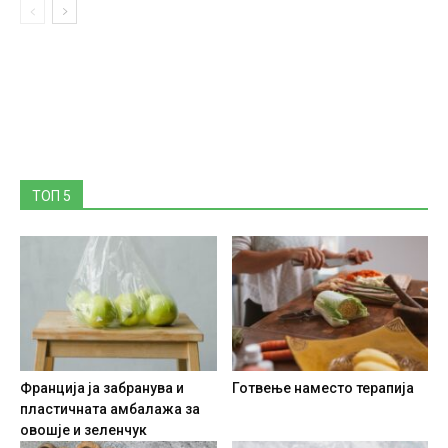
ТОП 5
Франција ја забранува и
Готвење наместо терапија
пластичната амбалажа за
овошје и зеленчук