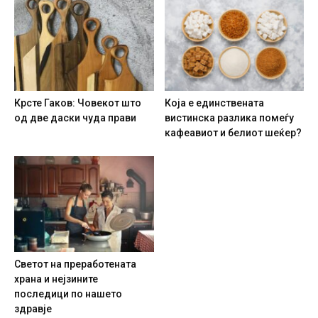
Крсте Гаков: Човекот што
Која е единствената
од две даски чуда прави
вистинска разлика помеѓу
кафеавиот и белиот шеќер?
Светот на преработената
храна и нејзините
последици по нашето
здравје