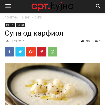
ПОЧЕТНА
МЕНИ
СУПИ
МЕНИ
СУПИ
Супа од карфиол
March 24, 2016
629
0