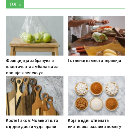
ТОП 5
Франција ја забранува и
Готвење наместо терапија
пластичната амбалажа за
овошје и зеленчук
Крсте Гаков: Човекот што
Која е единствената
од две даски чуда прави
вистинска разлика помеѓу