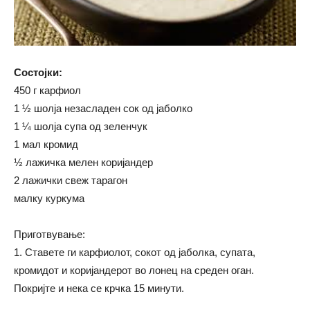
Состојки:
450 г карфиол
1 ½ шолја незасладен сок од јаболко
1 ¼ шолја супа од зеленчук
1 мал кромид
½ лажичка мелен коријандер
2 лажички свеж тарагон
малку куркума
Приготвување:
1. Ставете ги карфиолот, сокот од јаболка, супата,
кромидот и коријандерот во лонец на среден оган.
Покријте и нека се крчка 15 минути.