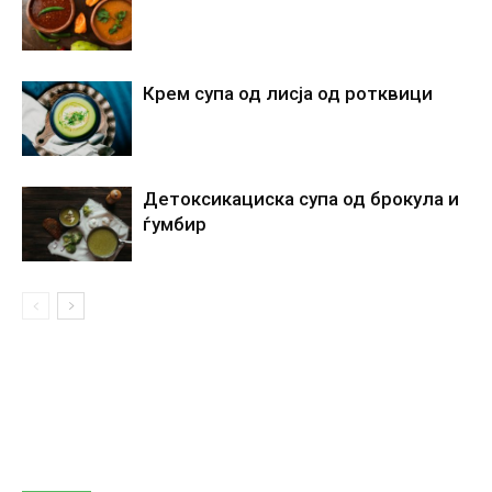
Крем супа од лисја од ротквици
Детоксикациска супа од брокула и
ѓумбир