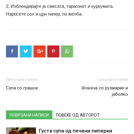
2. Изблендирајте ја смесата, тарагонот и куркумата.
Наросете сол и црн пипер, по желба.
Претходна статија
Следната статија
Супа со грашок
Фокача со рузмарин и
јаболко
ПОВРЗАНИ НАПИСИ
ПОВЕЌЕ ОД АВТОРОТ
Густа супа од печени пиперки