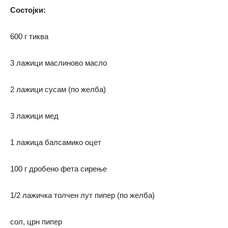
Состојки:
600 г тиква
3 лажици маслиново масло
2 лажици сусам (по желба)
3 лажици мед
1 лажица балсамико оцет
100 г дробено фета сирење
1/2 лажичка толчен лут пипер (по желба)
сол, црн пипер