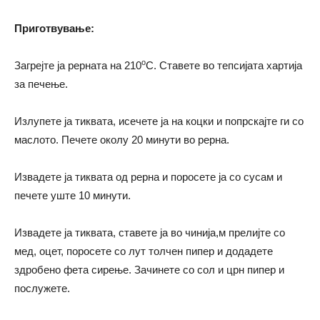
Приготвување:
o
Загрејте ја рерната на 210
C. Ставете во тепсијата хартија
за печење.
Излупете ја тиквата, исечете ја на коцки и попрскајте ги со
маслото. Печете околу 20 минути во рерна.
Извадете ја тиквата од рерна и поросете ја со сусам и
печете уште 10 минути.
Извадете ја тиквата, ставете ја во чинија,м прелијте со
мед, оцет, поросете со лут толчен пипер и додадете
здробено фета сирење. Зачинете со сол и црн пипер и
послужете.