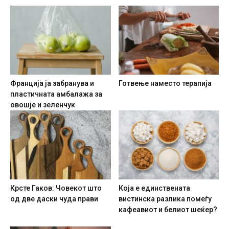
Франција ја забранува и
Готвење наместо терапија
пластичната амбалажа за
овошје и зеленчук
Крсте Гаков: Човекот што
Која е единствената
од две даски чуда прави
вистинска разлика помеѓу
кафеавиот и белиот шеќер?