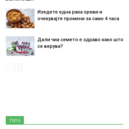
Изедете една рака ореви и
очекувајте промени за само 4 часа
Дали чиа семето е здраво како што
се верува?
ТОП 5