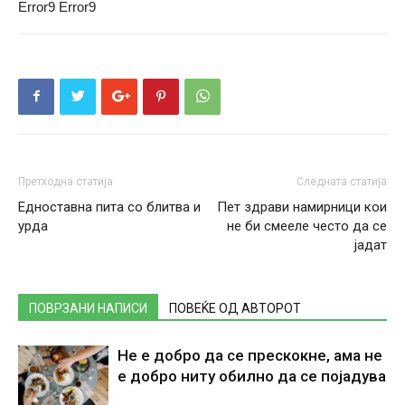
Error9
Error9
Претходна статија
Следната статија
Едноставна пита со блитва и
Пет здрави намирници кои
урда
не би смееле често да се
јадат
ПОВРЗАНИ НАПИСИ
ПОВЕЌЕ ОД АВТОРОТ
Не е добро да се прескокне, ама не
е добро ниту обилно да се појадува