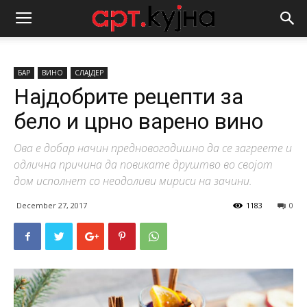
БАР
ВИНО
СЛАЈДЕР
Најдобрите рецепти за
бело и црно варено вино
Ова е добар начин предновогодишно да се загреете и
одлична причина да повикате друштво во својот
дом исполнет со неодоливи мириси на зачини.
December 27, 2017
1183
0