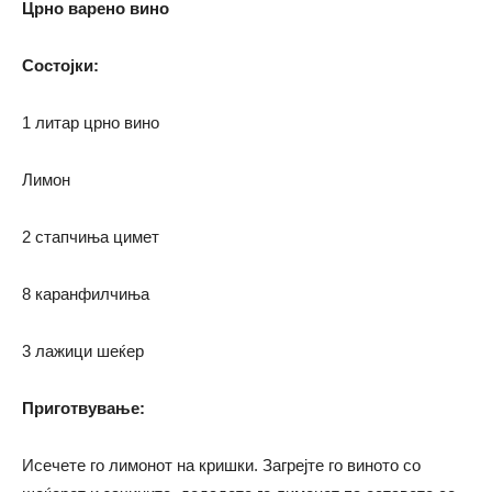
Црно варено вино
Состојки
:
1 литар црно вино
Лимон
2 стапчиња цимет
8 каранфилчиња
3 лажици шеќер
Приготвување
:
Исечете го лимонот на кришки. Загрејте го виното со