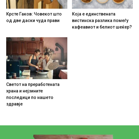
Крсте Гаков: Човекот што
Која е единствената
од две даски чуда прави
вистинска разлика помеѓу
кафеавиот и белиот шеќер?
Светот на преработената
храна и нејзините
последици по нашето
здравје