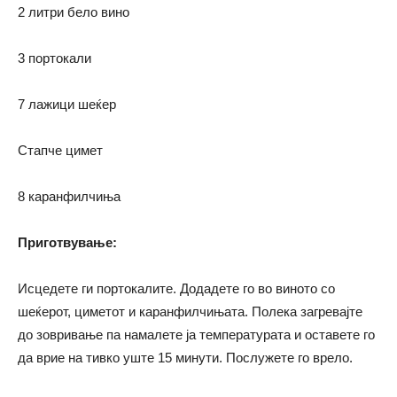
2 литри бело вино
3 портокали
7 лажици шеќер
Стапче цимет
8 каранфилчиња
Приготвување
:
Исцедете ги портокалите. Додадете го во виното со
шеќерот, циметот и каранфилчињата. Полека загревајте
до зовривање па намалете ја температурата и оставете го
да врие на тивко уште 15 минути. Послужете го врело.