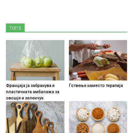
ТОП 5
Франција ја забранува и
Готвење наместо терапија
пластичната амбалажа за
овошје и зеленчук