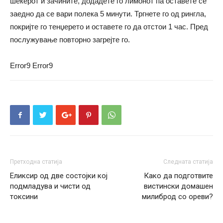
шеќерот и зачините, додадете го лимонот па оставете се
заедно да се вари полека 5 минути. Тргнете го од рингла,
покријте го тенџерето и оставете го да отстои 1 час. Пред
послужување повторно загрејте го.
Error9
Error9
Претходна статија
Следната статија
Еликсир од две состојки кој
Како да подготвите
подмладува и чисти од
вистински домашен
токсини
милиброд со ореви?