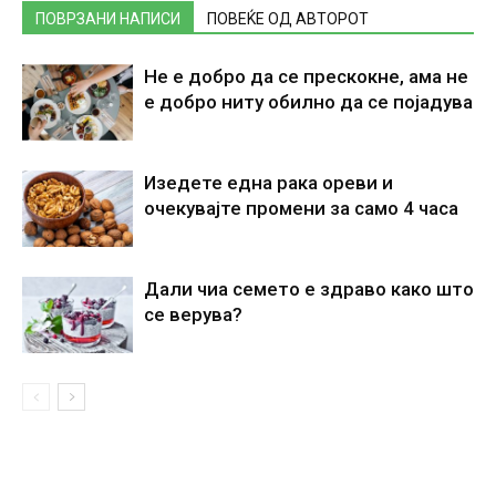
ПОВРЗАНИ НАПИСИ
ПОВЕЌЕ ОД АВТОРОТ
Не е добро да се прескокне, ама не
е добро ниту обилно да се појадува
Изедете една рака ореви и
очекувајте промени за само 4 часа
Дали чиа семето е здраво како што
се верува?