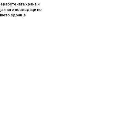
еработената храна и
јзините последици по
ашето здравје