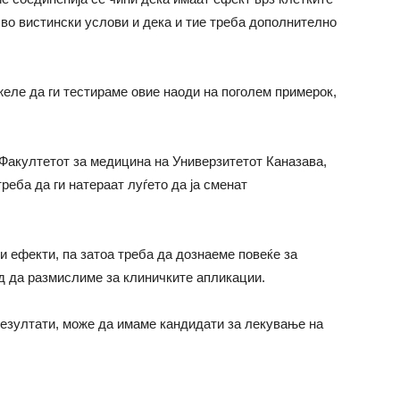
и во вистински услови и дека и тие треба дополнително
еле да ги тестираме овие наоди на поголем примерок,
Факултетот за медицина на Универзитетот Каназава,
треба да ги натераат луѓето да ја сменат
и ефекти, па затоа треба да дознаеме повеќе за
ед да размислиме за клиничките апликации.
резултати, може да имаме кандидати за лекување на