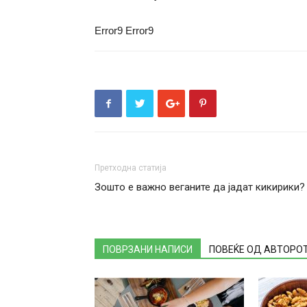
Error9
Error9
Претходна статија
Зошто е важно веганите да јадат кикирики?
ПОВРЗАНИ НАПИСИ
ПОВЕЌЕ ОД АВТОРО