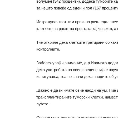
волумен (342 проценти), додека туморите ка
за нешто повеќе од еден и пол (167 проценти
Истражувачкиот тим првично разгледал шест 
клетките на ракот на простата кај човекот, а
Тие откриле дека клетките третирани со ка
контролните.
Забележувајќи внимание, д-р Ивамото додал
дека употребата на овие соединенија е нау
испитувања; тоа не значи дека наодите сѐ у
„Важно е да ги имате овие наоди на ум. Ние 
трансплантираните туморски клетки, наместо
луѓето.
Според него, она што го докажале е дека ов