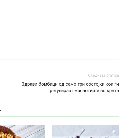
Следната статија
Здрави бомбици од само три состојки кои ги
регулираат маснотиите во крвта
Т