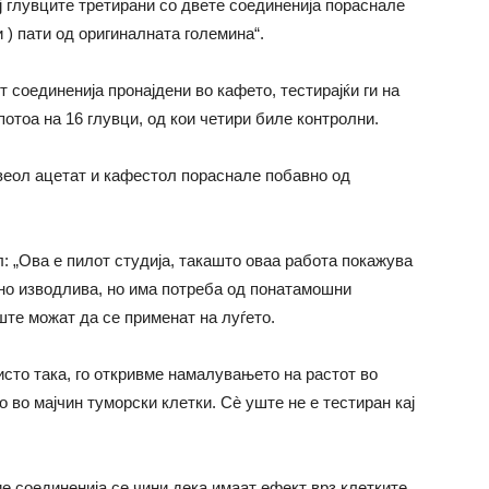
ј глувците третирани со двете соединенија пораснале
 ) пати од оригиналната големина“.
соединенија пронајдени во кафето, тестирајќи ги на
 потоа на 16 глувци, од кои четири биле контролни.
хвеол ацетат и кафестол пораснале побавно од
: „Ова е пилот студија, такашто оваа работа покажува
чно изводлива, но има потреба од понатамошни
ште можат да се применат на луѓето.
исто така, го откривме намалувањето на растот во
 во мајчин туморски клетки. Сè уште не е тестиран кај
ие соединенија се чини дека имаат ефект врз клетките