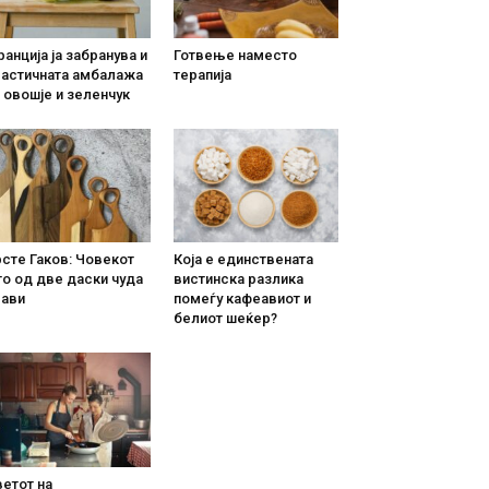
анција ја забранува и
Готвење наместо
ластичната амбалажа
терапија
 овошје и зеленчук
сте Гаков: Човекот
Која е единствената
о од две даски чуда
вистинска разлика
рави
помеѓу кафеавиот и
белиот шеќер?
етот на