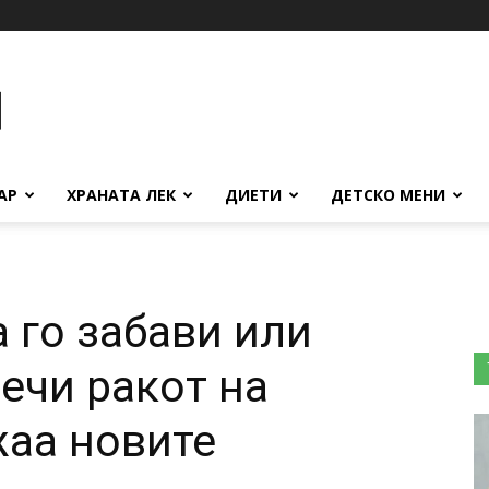
АР
ХРАНАТА ЛЕК
ДИЕТИ
ДЕТСКО МЕНИ
 го забави или
речи ракoт на
жаа новите