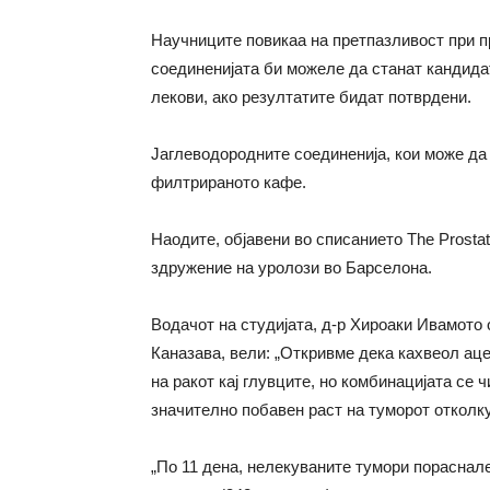
Научниците повикаа на претпазливост при пр
соединенијата би можеле да станат кандида
лекови, ако резултатите бидат потврдени.
Јаглеводородните соединенија, кои може да 
филтрираното кафе.
Наодите, објавени во списанието The Prostat
здружение на уролози во Барселона.
Водачот на студијата, д-р Хироаки Ивамото
Каназава, вели: „Откривме дека кахвеол аце
на ракот кај глувците, но комбинацијата се
значително побавен раст на туморот отколку
„По 11 дена, нелекуваните тумори пораснале