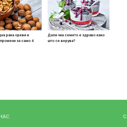
на рака ореви и
Дали чиа семето е здраво како
 промени за само 4
што се верува?
 НАС
С