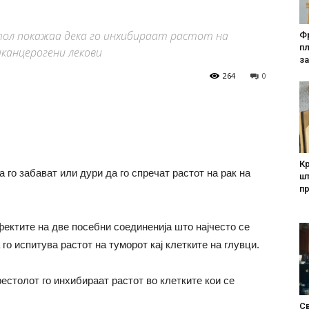
тол покажаа дека го инхибираат растот на
Фр
п
канцерогени лекови
за
264
0
Кр
 го забават или дури да го спречат растот на рак на
шт
п
фектите на две посебни соединенија што најчесто се
 го испитува растот на туморот кај клетките на глувци.
естолот го инхибираат растот во клетките кои се
Св