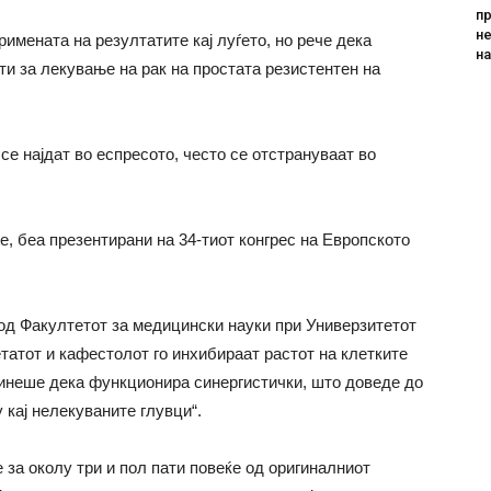
пр
не
имената на резултатите кај луѓето, но рече дека
н
ти за лекување на рак на простата резистентен на
се најдат во еспресото, често се отстрануваат во
e, беа презентирани на 34-тиот конгрес на Европското
 од Факултетот за медицински науки при Универзитетот
татот и кафестолот го инхибираат растот на клетките
 чинеше дека функционира синергистички, што доведе до
 кај нелекуваните глувци“.
 за околу три и пол пати повеќе од оригиналниот