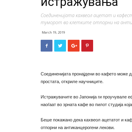
истражувања
Соединенијата кахвеол ацетат и кафес
туморот во клетките отпорни на анти
March 19, 2019
Соединенијата пронајдени во кафето може да
простата, откриле научниците.
Истражувачите во Јапонија ги проучувале е
наоѓаат во зрната кафе во пилот студија која
Беше покажано дека кахвеол ацетатот и каф
отпорни на антиканцерогени лекови.