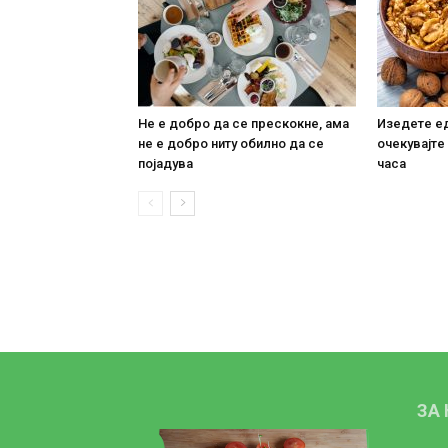
Не е добро да се прескокне, ама
Изедете ед
не е добро ниту обилно да се
очекувајте
појадува
часа
ЗА