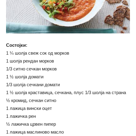
Состојки:
1 ¼ шолја свеж сок од морков
1 шолја рендан морков
1/3 ситно сечкан морков
1 ½ шолја домати
1/3 шолја сечкани домати
1 ½ шолја краставица, сечкана, плус 1/3 шолја на страна
½ кромид, сечкан ситно
1 лажица вински оцет
1 лажичка рен
½ лажичка црвен пипер
1 лажица маслиново масло