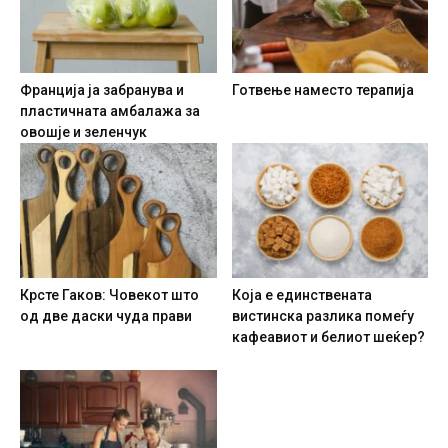
Франција ја забранува и
Готвење наместо терапија
пластичната амбалажа за
овошје и зеленчук
Крсте Гаков: Човекот што
Која е единствената
од две даски чуда прави
вистинска разлика помеѓу
кафеавиот и белиот шеќер?