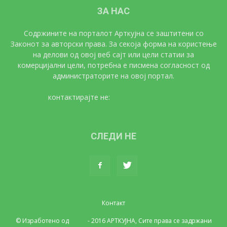
ЗА НАС
Содржините на порталот Арткујна се заштитени со
Законот за авторски права. За секоја форма на користење
на делови од овој веб сајт или цели статии за
комерцијални цели, потребна е писмена согласност од
администраторите на овој портал.
контактирајте не:
artkujna@gmail.com
СЛЕДИ НЕ
Контакт
© Изработено од
UNET
- 2016 АРТКУЈНА, Сите права се задржани