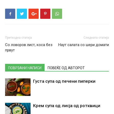
Претходна статија
Следната статија
Со ловоров лист, коса без
Наут салата со шери домати
првут
ПОВРЗАНИ НАПИСИ
ПОВЕЌЕ ОД АВТОРОТ
Густа супа од печени пиперки
Крем супа од лисја од ротквици