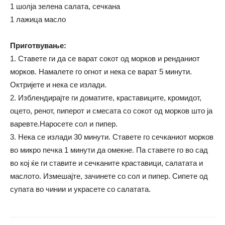
1 шолја зелена салата, сечкана
1 лажица масло
Приготвување:
1. Ставете ги да се варат сокот од морков и ренданиот
морков. Намалете го огнот и нека се варат 5 минути.
Октријете и нека се излади.
2. Изблендирајте ги доматите, краставиците, кромидот,
оцето, ренот, пиперот и смесата со сокот од морков што ја
варевте.Наросете сол и пипер.
3. Нека се излади 30 минути. Ставете го сечканиот морков
во микро печка 1 минути да омекне. Па ставете го во сад
во кој ќе ги ставите и сечканите краставици, салатата и
маслото. Измешајте, зачинете со сол и пипер. Сипете од
супата во чинии и украсете со салатата.