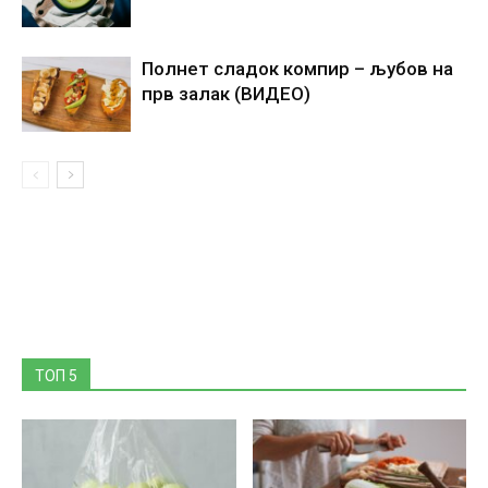
Полнет сладок компир – љубов на
прв залак (ВИДЕО)
ТОП 5