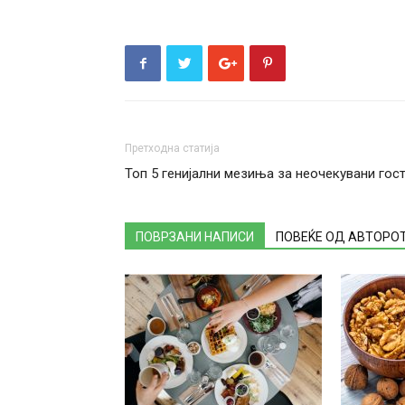
Претходна статија
Топ 5 генијални мезиња за неочекувани гос
ПОВРЗАНИ НАПИСИ
ПОВЕЌЕ ОД АВТОРО