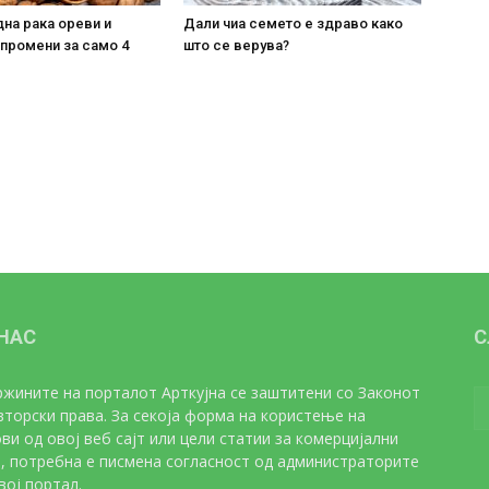
на рака ореви и
Дали чиа семето е здраво како
 промени за само 4
што се верува?
 НАС
С
жините на порталот Арткујна се заштитени со Законот
вторски права. За секоја форма на користење на
ви од овој веб сајт или цели статии за комерцијални
, потребна е писмена согласност од администраторите
вој портал.