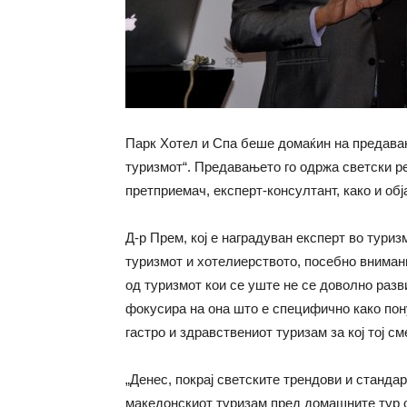
Парк Хотел и Спа беше домаќин на предавањ
туризмот“. Предавањето го одржа светски р
претприемач, експерт-консултант, како и обј
Д-р Прем, кој е наградуван експерт во туриз
туризмот и хотелиерството, посебно вниман
од туризмот кои се уште не се доволно разв
фокусира на она што е специфично како пону
гастро и здравствениот туризам за кој тој с
„Денес, покрај светските трендови и стандар
македонскиот туризам пред домашните тур 