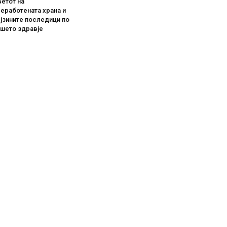
етот на
еработената храна и
јзините последици по
ашето здравје