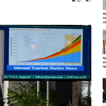
262
0
Фр
п
за
Кр
шт
п