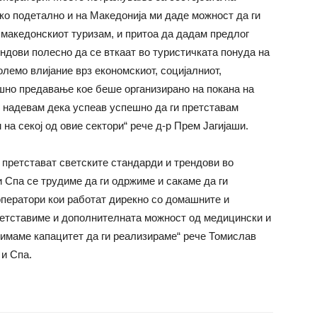
ако подетално и на Македонија ми даде можност да ги
 македонскиот туризам, и притоа да дадам предлог
ндови полесно да се вткаат во туристичката понуда на
лемо влијание врз економскиот, социјалниот,
шно предавање кое беше организирано на покана на
е надевам дека успеав успешно да ги претставам
 на секој од овие сектори“ рече д-р Прем Јагијаши.
претстават светските стандарди и трендови во
и Спа се трудиме да ги одржиме и сакаме да ги
оператори кои работат дирекно со домашните и
претставиме и дополнителната можност од медицински и
а имаме капацитет да ги реализираме“ рече Томислав
и Спа.