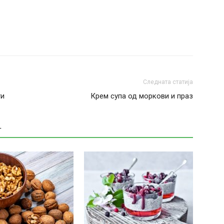
Следната статија
ти
Крем супа од моркови и праз
Т