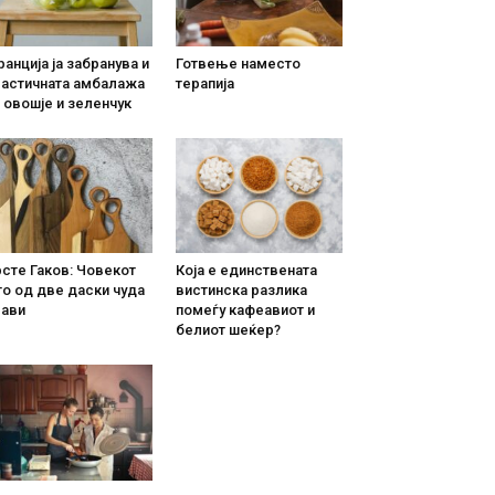
анција ја забранува и
Готвење наместо
ластичната амбалажа
терапија
 овошје и зеленчук
сте Гаков: Човекот
Која е единствената
о од две даски чуда
вистинска разлика
рави
помеѓу кафеавиот и
белиот шеќер?