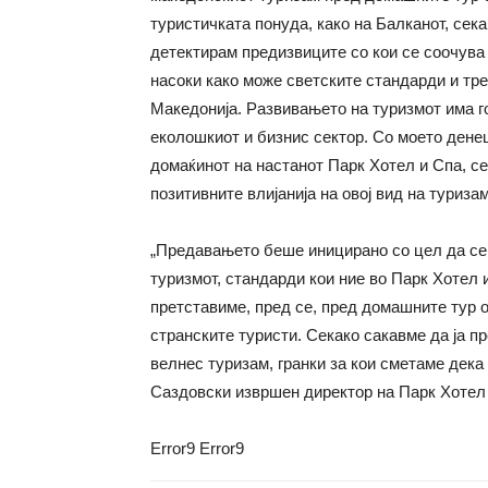
туристичката понуда, како на Балканот, сек
детектирам предизвиците со кои се соочува
насоки како може светските стандарди и тре
Македонија. Развивањето на туризмот има го
еколошкиот и бизнис сектор. Со моето дене
домаќинот на настанот Парк Хотел и Спа, с
позитивните влијанија на овој вид на туризам
„Предавањето беше иницирано со цел да се 
туризмот, стандарди кои ние во Парк Хотел 
претставиме, пред се, пред домашните тур 
странските туристи. Секако сакавме да ја 
велнес туризам, гранки за кои сметаме дек
Саздовски извршен директор на Парк Хотел 
Error9
Error9