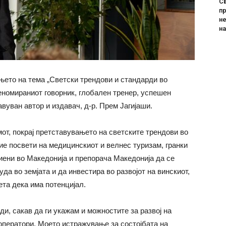
Св
пр
не
н
ето на тема „Светски трендови и стандарди во
еномираниот говорник, глобален тренер, успешен
авуван автор и издавач, д-р. Прем Јагијаши.
мот, покрај претставувањето на светските трендови во
ие посвети на медицинскиот и велнес туризам, гранки
иени во Македонија и препорача Македонија да се
да во земјата и да инвестира во развојот на винскиот,
мета дека има потенцијал.
ди, сакав да ги укажам и можностите за развој на
оператори. Моето истражување за состојбата на