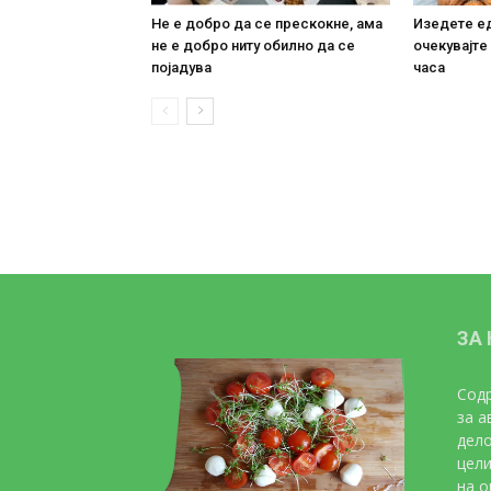
Не е добро да се прескокне, ама
Изедете ед
не е добро ниту обилно да се
очекувајте
појадува
часа
ЗА
Содр
за а
дело
цели
на о