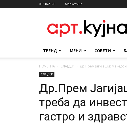
08/08/2026
Маркетинг
АРТКУЈНА
ТРЕНД
МЕНИ
СОВЕТИ
Б
ПОЧЕТНА
СЛАЈДЕР
Др.Прем Јагијаши: Македони
СЛАЈДЕР
Др.Прем Јагија
треба да инвест
гастро и здрав