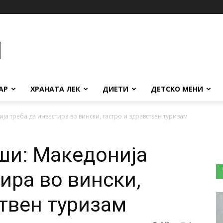
АР
ХРАНАТА ЛЕК
ДИЕТИ
ДЕТСКО МЕНИ
ја треба да инвестира во вински, гастро и здравствен туризам
ши: Македонија
ира во вински,
ствен туризам