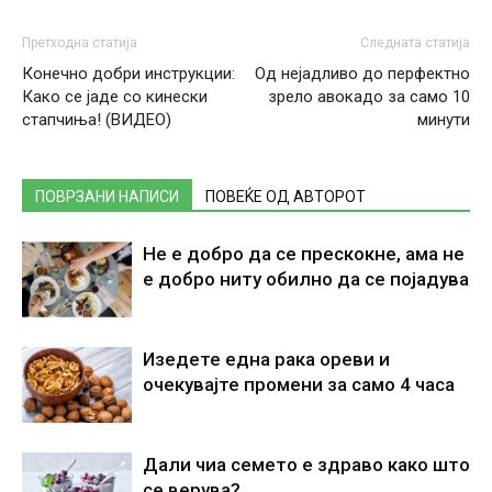
Претходна статија
Следната статија
Конечно добри инструкции:
Од нејадливо до перфектно
Како се јаде со кинески
зрело авокадо за само 10
стапчиња! (ВИДЕО)
минути
ПОВРЗАНИ НАПИСИ
ПОВЕЌЕ ОД АВТОРОТ
Не е добро да се прескокне, ама не
е добро ниту обилно да се појадува
Изедете една рака ореви и
очекувајте промени за само 4 часа
Дали чиа семето е здраво како што
се верува?