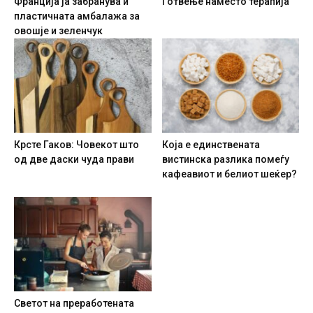
Франција ја забранува и
Готвење наместо терапија
пластичната амбалажа за
овошје и зеленчук
Крсте Гаков: Човекот што
Која е единствената
од две даски чуда прави
вистинска разлика помеѓу
кафеавиот и белиот шеќер?
Светот на преработената