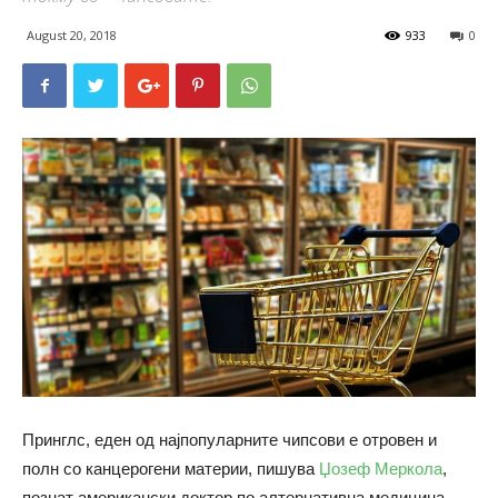
August 20, 2018
933
0
Принглс, еден од најпопуларните чипсови е отровен и
полн со канцерогени материи, пишува
Џозеф Меркола
,
познат американски доктор по алтернативна медицина.