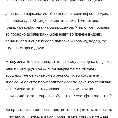
„Принглс е најпознатиот бренд на чипсови кој се продава
во повеќе од 100 земји во светот, а има 1 милијарда
годишна заработувачка од продажба. Чипсот се продава
во посебно дизајнирани „конзерви“ во повеќе видови,
обични, сол и оцет, кисела павлака и кромид, чедар, со
вкус на скара и други.
Многумина ќе се изненадат кога ќе слушнат дека овој чипс
како и сите други во слични пакувања – конзерви,
всушност не се компири во оној облик во кој сите ги
знаеме. И самите производители рекле дека тоа технички
и не е чипс затоа што количината на компири во
производот е занемарлива. Од што се состојат тогаш тие?
Во првата фаза од производството состојките како оризот,
пченицата, пченката и компировите снегулки, се мешаат