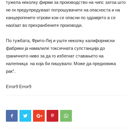
тужела неколку фирми за производство на чипс затоа што
не ги предупредуваат потрошувачите на опасноста и на
канцерогените отрови кои се опасни по здравјето а се
наоѓаат во прехранбените производи.
По тужбата, Фрито-Леј и уште неколку калифорниски
фабрики ја намалиле токсичната супстанција до
граничното ниво за да го избегнат ставањето на
налепница на која би пишувало: Може да предизвика
рак“.
Error9
Error9