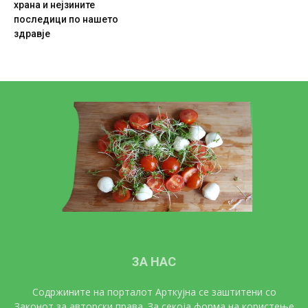
храна и нејзините
последици по нашето
здравје
ЗА НАС
Содржините на порталот Арткујна се заштитени со
Законот за авторски права. За секоја форма на користење