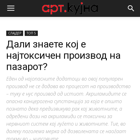
СЛАЈДЕР
ТОП 5
Дали знаете кој е
најтоксичен производ на
пазарот?
Еден од најопасните додатоци во овој популарен
производ не се додава во процесот на производство
– туку е нус производ од истиот. Акриламидите се
опасна канцерогена супстанција за која е општо
познато дека предизвикува рак кај животните, а
одредени дози на акриламиди се токсични за
нервниот систем кај луѓето и животните. Тие, во
далеку поголема мерка од дозволената се наоѓаат
токму во – чипсовите.