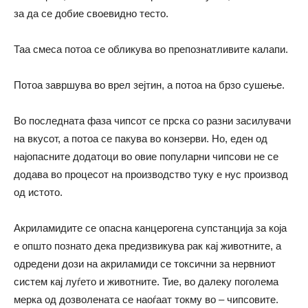
за да се добие своевидно тесто.
Таа смеса потоа се обликува во препознатливите калапи.
Потоа завршува во врел зејтин, а потоа на брзо сушење.
Во последната фаза чипсот се прска со разни засилувачи
на вкусот, а потоа се пакува во конзерви. Но, еден од
најопасните додатоци во овие популарни чипсови не се
додава во процесот на производство туку е нус производ
од истото.
Акриламидите се опасна канцерогена супстанција за која
е општо познато дека предизвикува рак кај животните, а
одредени дози на акриламиди се токсични за нервниот
систем кај луѓето и животните. Тие, во далеку поголема
мерка од дозволената се наоѓаат токму во – чипсовите.