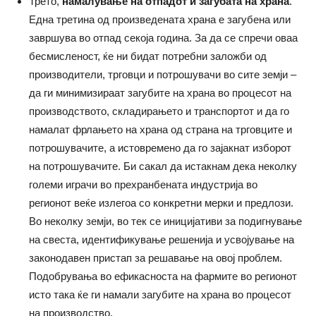
Трето,
намалување на отпадот и загубата на храна
.
Една третина од произведената храна е загубена или
завршува во отпад секоја година. За да се спречи оваа
бесмисленост, ќе ни бидат потребни заложби од
производители, трговци и потрошувачи во сите земји –
да ги минимизираат загубите на храна во процесот на
производството, складирањето и транспортот и да го
намалат фрлањето на храна од страна на трговците и
потрошувачите, а истовремено да го зајакнат изборот
на потрошувачите. Би сакал да истакнам дека неколку
големи играчи во прехранбената индустрија во
регионот веќе излегоа со конкретни мерки и предлози.
Во неколку земји, во тек се иницијативи за подигнување
на свеста, идентификување решенија и усвојување на
законодавен пристап за решавање на овој проблем.
Подобрувања во ефикасноста на фармите во регионот
исто така ќе ги намали загубите на храна во процесот
на производство.