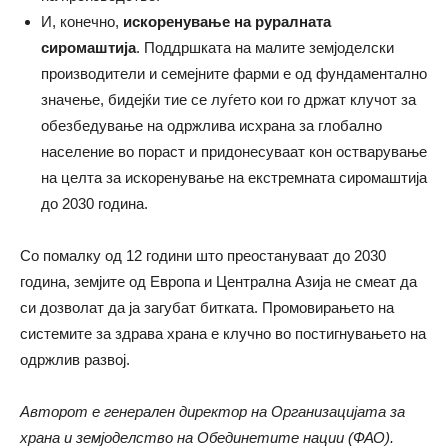
И, конечно,
искоренување на
руралната
сиромаштија
. Поддршката на малите земјоделски
производители и семејните фарми е од фундаментално
значење, бидејќи тие се луѓето кои го држат клучот за
обезбедување на одржлива исхрана за глобално
население во пораст и придонесуваат кон остварување
на целта за искоренување на екстремната сиромаштија
до 2030 година.
Со помалку од 12 години што преостануваат до 2030
година, земјите од Европа и Централна Азија не смеат да
си дозволат да ја загубат битката. Промовирањето на
системите за здрава храна е клучно во постигнувањето на
одржлив развој.
Авторот е генерален директор на Организацијата за
храна и земјоделство на Обединетите нации (ФАО).