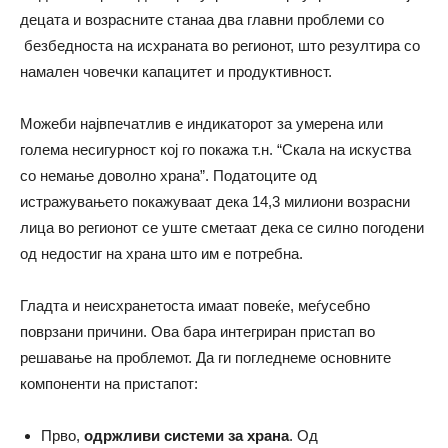
децата и возрасните станаа два главни проблеми со
безбедноста на исхраната во регионот, што резултира со
намален човечки капацитет и продуктивност.
Можеби највпечатлив е индикаторот за умерена или
голема несигурност кој го покажа т.н. “Скала на искуства
со немање доволно храна”. Податоците од
истражувањето покажуваат дека 14,3 милиони возрасни
лица во регионот се уште сметаат дека се силно погодени
од недостиг на храна што им е потребна.
Гладта и неисхранетоста имаат повеќе, меѓусебно
поврзани причини. Ова бара интегриран пристап во
решавање на проблемот. Да ги погледнеме основните
компоненти на пристапот:
Прво,
одржливи системи за храна
. Од