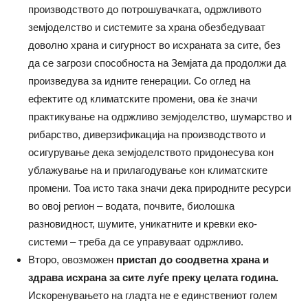
производството до потрошувачката, одржливото
земјоделство и системите за храна обезбедуваат
доволно храна и сигурност во исхраната за сите, без
да се загрози способноста на Земјата да продолжи да
произведува за идните генерации. Со оглед на
ефектите од климатските промени, ова ќе значи
практикување на одржливо земјоделство, шумарство и
рибарство, диверзификација на производството и
осигурување дека земјоделството придонесува кон
ублажување на и прилагодување кон климатските
промени. Тоа исто така значи дека природните ресурси
во овој регион – водата, почвите, биолошка
разновидност, шумите, уникатните и кревки еко-
системи – треба да се управуваат одржливо.
Второ, овозможен
пристап до соодветна храна и
здрава исхрана за сите луѓе
преку целата година.
Искоренувањето на гладта не е единствениот голем