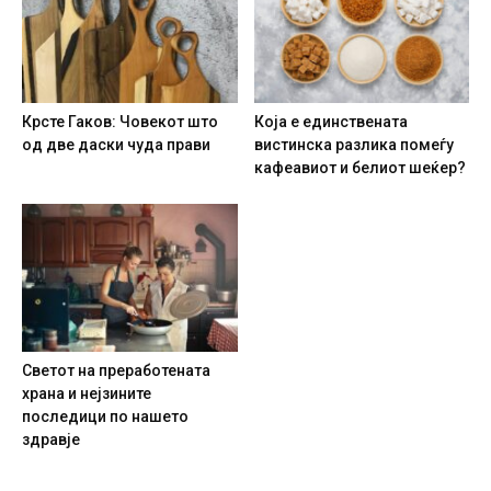
Крсте Гаков: Човекот што
Која е единствената
од две даски чуда прави
вистинска разлика помеѓу
кафеавиот и белиот шеќер?
Светот на преработената
храна и нејзините
последици по нашето
здравје