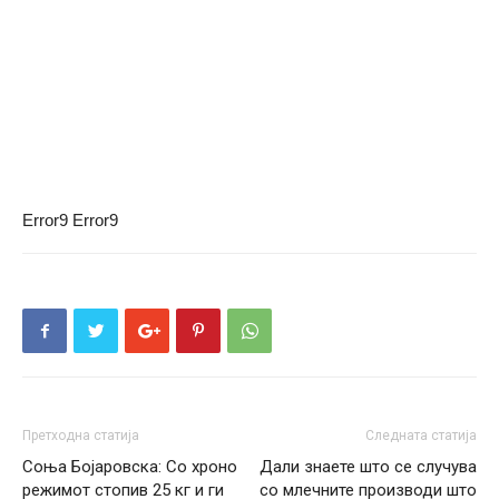
Error9
Error9
Претходна статија
Следната статија
Соња Бојаровска: Со хроно
Дали знаете што се случува
режимот стопив 25 кг и ги
со млечните производи што