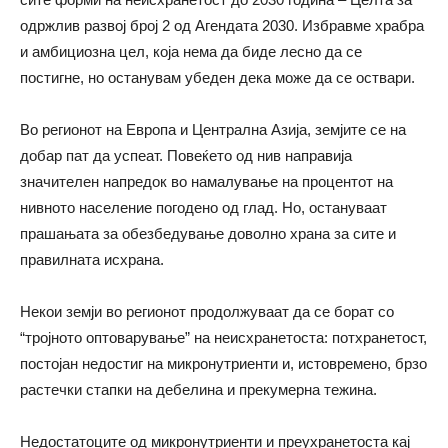
одржлив развој број 2 од Агендата 2030. Избравме храбра
и амбициозна цел, која нема да биде лесно да се
постигне, но останувам убеден дека може да се оствари.
Во регионот на Европа и Централна Азија, земјите се на
добар пат да успеат. Повеќето од нив направија
значителен напредок во намалување на процентот на
нивното население погодено од глад. Но, остануваат
прашањата за обезбедување доволно храна за сите и
правилната исхрана.
Некои земји во регионот продолжуваат да се борат со
“тројното оптоварување” на неисхранетоста: потхранетост,
постојан недостиг на микронутриенти и, истовремено, брзо
растечки стапки на дебелина и прекумерна тежина.
Недостатоците од микронутриенти и преухранетоста кај