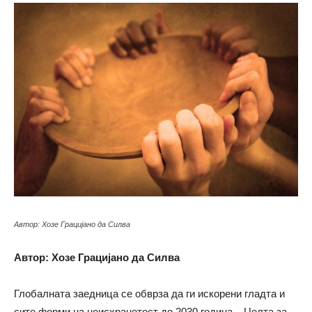
Автор: Хозе Грацијано да Силва
Автор
: Хозе Грацијано да Силва
Глобалната заедница се обврза да ги искорени гладта и
сите форми на неисхранетост до 2030 година – Целта за