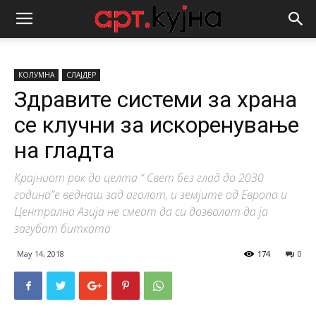
КОЛУМНА
СЛАЈДЕР
Здравите системи за храна
се клучни за искоренување
на гладта
Крајниот рок до целта “ Свет без глад до 2030
година”е веднаш зад аголот, и земјите од Европа и
Централна Азија не смеат да си дозволат да ја
загубат битката
May 14, 2018
174
0