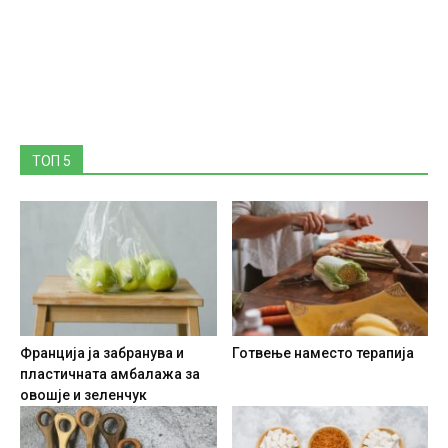
ТОП 5
Франција ја забранува и
Готвење наместо терапија
пластичната амбалажа за
овошје и зеленчук