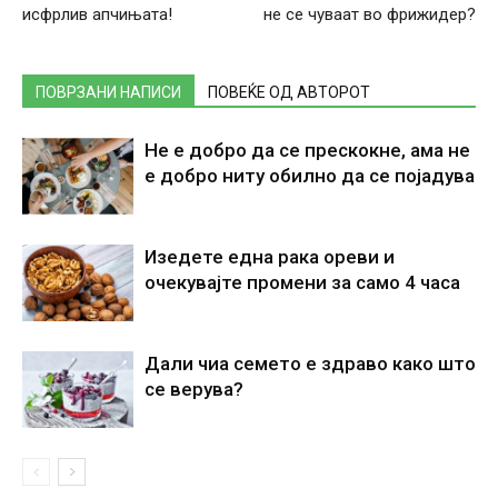
исфрлив апчињата!
не се чуваат во фрижидер?
ПОВРЗАНИ НАПИСИ
ПОВЕЌЕ ОД АВТОРОТ
Не е добро да се прескокне, ама не
е добро ниту обилно да се појадува
Изедете една рака ореви и
очекувајте промени за само 4 часа
Дали чиа семето е здраво како што
се верува?