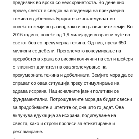
предизвик во врска со неисхранетоста. Во денешно
време, светот е сведок на епидемија на прекумерна
тежина и дебелина. Бројките се зголемуваат во
повеќето земји во развој, како и во развиените земји. Во
2016 година, повеќе од 1,9 милијарди возрасни луѓе во
светот беа со прекумерна тежина. Од нив, преку 650
милиони се дебели. Преголемото консумирање на
преработена храна со високи количини на сол и шеќери
е главниот двигател на ова зголемување на
прекумерната тежина и дебелината. Земјите мора да се
справат со оваа ситуација преку стимулирање на
здрава исхрана. Националните јавни политики се
фундаментални. Потрошувачите мора да бидат свесни
за придобивките и штетите од она што го јадат. Ова
вклучува едукација за исхрана, подигнување на
свеста, како и строги прописи за етикетирање и
рекламирање.