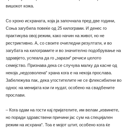
вишокот кожа.
Со хроно исхраната, која ја започнала пред две години,
Соња загубила повеќе од 25 килограми. И денес го
практикува овој режим, како начин на живот, но не
рестриктивно. А, со своите очигледни резултати, и во
загубата на килограмите и во значително подобрување на
здравјето, успеала да го „зарази“ речиси целото
семејство. Признава дека се случува малку да касне од
некоја „недозволена“ храна кога е на некоја прослава.
Забележува пак, дека угостителите не се флексибилни во
однос на менијата кои ги нудат, особено на свадбените
прослави.
– Кога одам на гости кај пријателите, им велам „извинете,
но поради здравствени причини јас сум на специјален
режим на исхрана“. Тоа е мојот штит, особено кога ќе