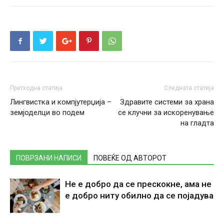
Претходна статија
Следната статија
Лингвистка и компјутерџија –
Здравите системи за храна
земјоделци во подем
се клучни за искоренување
на гладта
ПОВРЗАНИ НАПИСИ
ПОВЕЌЕ ОД АВТОРОТ
Не е добро да се прескокне, ама не
е добро ниту обилно да се појадува