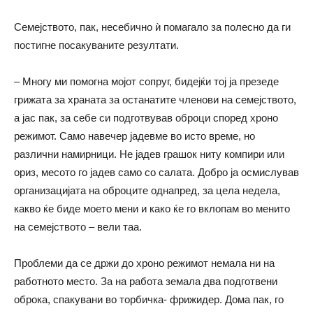
Семејството, пак, несебично ѝ помагало за полесно да ги
постигне посакуваните резултати.
– Многу ми помогна мојот сопруг, бидејќи тој ја презеде
грижата за храната за останатите членови на семејството,
а јас пак, за себе си подготвував оброци според хроно
режимот. Само навечер јадевме во исто време, но
различни намирници. Не јадев грашок ниту компири или
ориз, месото го јадев само со салата. Добро ја осмислував
организацијата на оброците однапред, за цела недела,
какво ќе биде моето мени и како ќе го вклопам во менито
на семејството – вели таа.
Проблеми да се држи до хроно режимот немала ни на
работното место. За на работа земала два подготвени
оброка, спакувани во торбичка- фрижидер. Дома пак, го