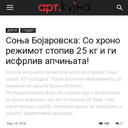
ДИЕТИ
СЛАЈДЕР
Соња Бојаровска: Со хроно
режимот стопив 25 кг и ги
исфрлив апчињата!
Кога го започнала хроно режимот на исхрана, Соња
имала 101 килограм. Пиела различни медикаменти за
лекување на своите бројни болести.
Рестриктивната фаза на исхрана, која е вообичаена
за хроно режимот, кај неа не траела 28 дена, туку
шест месеци, поради големиот вишок на килограми и
низата здравствени проблеми.
May 14, 2018
640
0