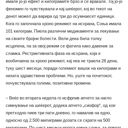
имале јо-јо ефект и килограмите брзо ѝ се враќале. Тој јо-јо
феномен го чувствувала и кај шеќерот, кој во текот на
денот можел да варира од три до осумнаесет единици.
Кога го започнала хроно режимот на исхрана, Соња имала
101 килограм. Пиела различни медикаменти за лекување
на своите бројни болести. Вели дека била толку
исцрпена, па за овој режим се фатила како давеник за
сламка. Рестриктивната фаза на исхрана, која е
вообичаена за хроно режимот, кај неа не траела 28 дена,
туку шест месеци, поради големиот вишок на килограми и
низата здравствени проблеми. Но, уште на почетокот,
почувствувала големи, позитивни промени.
– Веќе во втората недела го исфрлив апчето за нагло
симнување на шеќерот, додека апчето „сиофор“, од кое
претходно пиев три пати дневно, го намалив на едно,
односно од 2.500 милиграми дозата се скрати на 500
милиграми. По шест месеци мојата крвна слика, за првпат