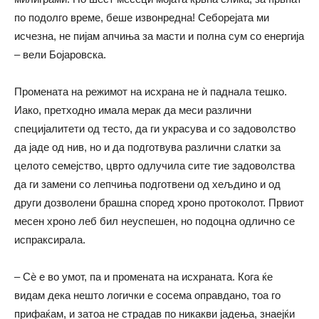
по подолго време, беше извонредна! Себорејата ми
исчезна, не пијам апчиња за масти и полна сум со енергија
– вели Бојаровска.
Промената на режимот на исхрана не ѝ паднала тешко.
Иако, претходно имала мерак да меси различни
специјалитети од тесто, да ги украсува и со задоволство
да јаде од нив, но и да подготвува различни слатки за
целото семејство, цврто одлучила сите тие задоволства
да ги замени со лепчиња подготвени од хељдино и од
други дозволени брашна според хроно протоколот. Првиот
месен хроно леб бил неуспешен, но подоцна одлично се
испраксирала.
– Сѐ е во умот, па и промената на исхраната. Кога ќе
видам дека нешто логички е сосема оправдано, тоа го
прифаќам, и затоа не страдав по никакви јадења, знаејќи