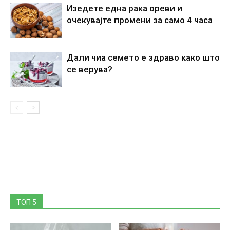
Изедете една рака ореви и
очекувајте промени за само 4 часа
Дали чиа семето е здраво како што
се верува?
ТОП 5