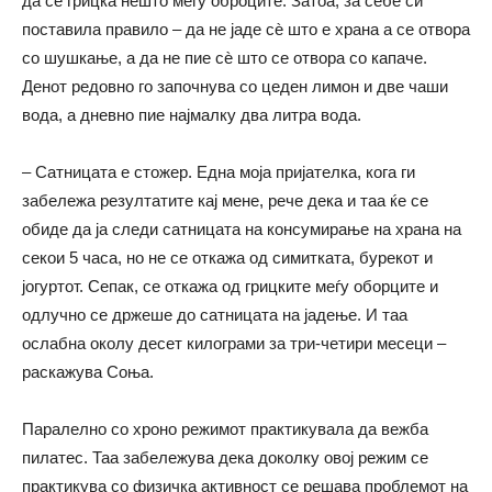
да се грицка нешто меѓу оброците. Затоа, за себе си
поставила правило – да не јаде сѐ што е храна а се отвора
со шушкање, а да не пие сѐ што се отвора со капаче.
Денот редовно го започнува со цеден лимон и две чаши
вода, а дневно пие најмалку два литра вода.
– Сатницата е стожер. Една моја пријателка, кога ги
забележа резултатите кај мене, рече дека и таа ќе се
обиде да ја следи сатницата на консумирање на храна на
секои 5 часа, но не се откажа од симитката, бурекот и
јогуртот. Сепак, се откажа од грицките меѓу оборците и
одлучно се држеше до сатницата на јадење. И таа
ослабна околу десет килограми за три-четири месеци –
раскажува Соња.
Паралелно со хроно режимот практикувала да вежба
пилатес. Таа забележува дека доколку овој режим се
практикува со физичка активност се решава проблемот на