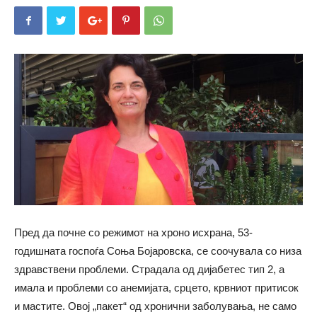
Пред да почне со режимот на хроно исхрана,
53-
годишната госпоѓа Соња Бојаровска, се соочувала со низа
здравствени проблеми. Страдала од дијабетес тип 2, а
имала и проблеми со анемијата, срцето, крвниот притисок
и мастите. Овој „пакет“ од хронични заболувања, не само