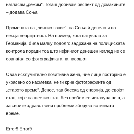
нагласам „режим“. Тогаш добивам респект од домаќините
– додава Соња.
Промената на „личниот опис“, на Соња ѝ донела и по
некоја непријатност. На пример, кога патувала за
Германија, била малку подолго задржана на полициската
контрола поради тоа што нејзиниот денешен изглед не се
совпаѓал со фотографијата на пасошот.
Оваа исклучително позитивна жена, чие лице постојано е
украсено со насмевка, не ги крие фотографиите од
„старото време“. Денес, таа блеска од енергија, до својот
стан, кој е на шестиот кат, без пробем се искачува пеш, а
за своите здравствени проблеми зборува во минато
време.
Error9
Error9