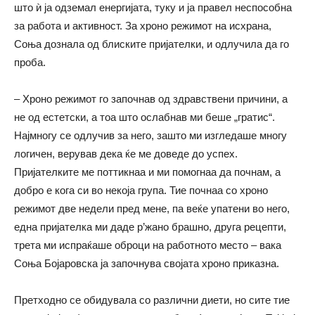
што ѝ ја одземал енергијата, туку и ја правел неспособна
за работа и активност. За хроно режимот на исхрана,
Соња дознала од блиските пријателки, и одлучила да го
проба.
– Хроно режимот го започнав од здравствени причини, а
не од естетски, а тоа што ослабнав ми беше „гратис“.
Најмногу се одлучив за него, зашто ми изгледаше многу
логичен, верував дека ќе ме доведе до успех.
Пријателките ме поттикнаа и ми помогнаа да почнам, а
добро е кога си во некоја група. Тие почнаа со хроно
режимот две недели пред мене, па веќе упатени во него,
една пријателка ми даде р’жано брашно, друга рецепти,
трета ми испраќаше оброци на работното место – вака
Соња Бојаровска ја започнува својата хроно приказна.
Претходно се обидувала со различни диети, но сите тие