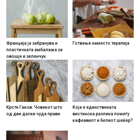
Франција ја забранува и
Готвење наместо терапија
пластичната амбалажа за
овошје и зеленчук
Крсте Гаков: Човекот што
Која е единствената
од две даски чуда прави
вистинска разлика помеѓу
кафеавиот и белиот шеќер?