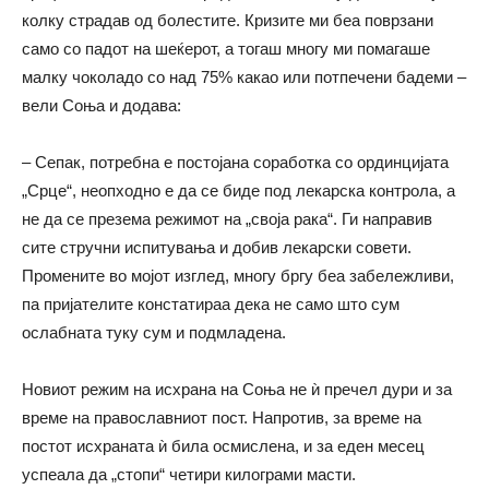
колку страдав од болестите. Кризите ми беа поврзани
само со падот на шеќерот, а тогаш многу ми помагаше
малку чоколадо со над 75% какао или потпечени бадеми –
вели Соња и додава:
– Сепак, потребна е постојана соработка со ординцијата
„Срце“, неопходно е да се биде под лекарска контрола, а
не да се презема режимот на „своја рака“. Ги направив
сите стручни испитувања и добив лекарски совети.
Промените во мојот изглед, многу бргу беа забележливи,
па пријателите констатираа дека не само што сум
ослабната туку сум и подмладена.
Новиот режим на исхрана на Соња не ѝ пречел дури и за
време на православниот пост. Напротив, за време на
постот исхраната ѝ била осмислена, и за еден месец
успеала да „стопи“ четири килограми масти.