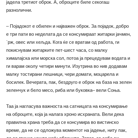
јадела третиот оброк. А, оброците биле секогаш
разнолични.
– Појадокот е обилен и најважен оброк. За појадок, добро
е три пати во неделата да се консумираат житарки јачмен,
`рж, овес или хељда. Кога ќе се вратам од работа, ги
покиснувам житарките пет-шест часа, со малку
хималајска или морска сол, потоа ја прецедувам водата и
ги варам околу четири минути. Изутрина во нив додавам
малку тостирани лешници, чери домати, моцарела и
босилек. Вечерата, пак, бездруго е оброк на база на зелен
зеленчук и бело месо, риба или буковка– вели Соња.
Таа ја нагласува важноста на сатницата на консумирање
на оброците, која ја налага хроно исхраната. Вели дека
правилна храна треба да се консумира во вистинско
време, да не се одложува моментот на јадење, ниту пак,