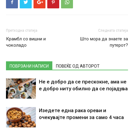
Претходна статија
Следната статија
Крамбл со вишни и
Што мора да знаете за
чоколадо
путерот?
ПОВРЗАНИ НАПИСИ
ПОВЕЌЕ ОД АВТОРОТ
Не е добро да се прескокне, ама не
е добро ниту обилно да се појадува
Изедете една рака ореви и
очекувајте промени за само 4 часа