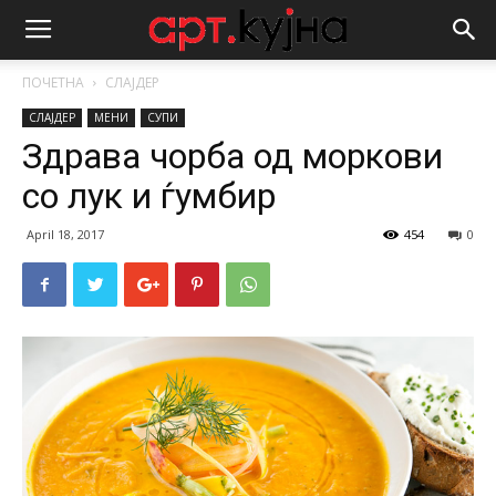
ПОЧЕТНА
СЛАЈДЕР
СЛАЈДЕР
МЕНИ
СУПИ
Здрава чорба од моркови
со лук и ѓумбир
April 18, 2017
454
0