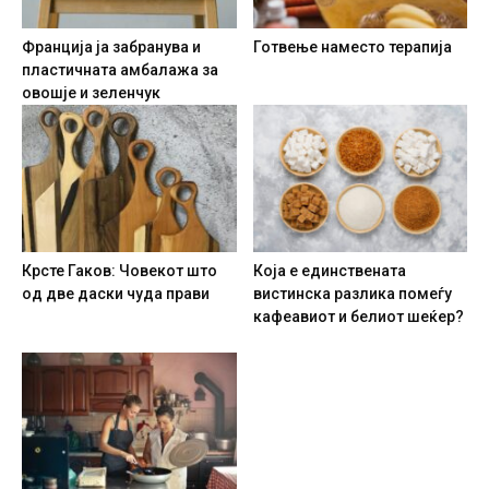
Франција ја забранува и
Готвење наместо терапија
пластичната амбалажа за
овошје и зеленчук
Крсте Гаков: Човекот што
Која е единствената
од две даски чуда прави
вистинска разлика помеѓу
кафеавиот и белиот шеќер?