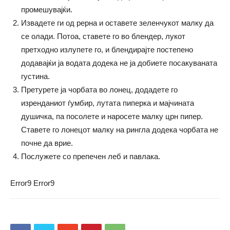
промешувајќи.
Извадете ги од рерна и оставете зеленчукот малку да
се олади. Потоа, ставете го во блендер, лукот
претходно излупете го, и блендирајте постепено
додавајќи ја водата додека не ја добиете посакуваната
густина.
Претурете ја чорбата во лонец, додадете го
изренданиот ѓумбир, лутата пиперка и мајчината
душичка, па посолете и наросете малку црн пипер.
Ставете го лонецот малку на рингла додека чорбата не
почне да врие.
Послужете со препечен леб и павлака.
Error9
Error9