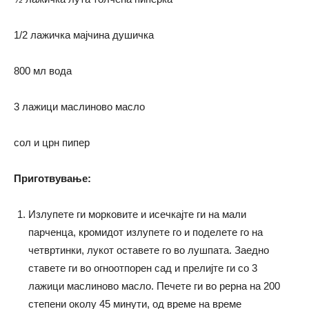
1/2 лажичка мајчина душичка
800 мл вода
3 лажици маслиново масло
сол и црн пипер
Приготвување:
Излупете ги морковите и исечкајте ги на мали
парченца, кромидот излупете го и поделете го на
четвртинки, лукот оставете го во лушпата. Заедно
ставете ги во огноотпорен сад и прелијте ги со 3
лажици маслиново масло. Печете ги во рерна на 200
степени околу 45 минути, од време на време