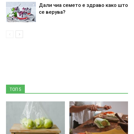
Дали чиа семето е здраво како што
се верува?
ТОП 5