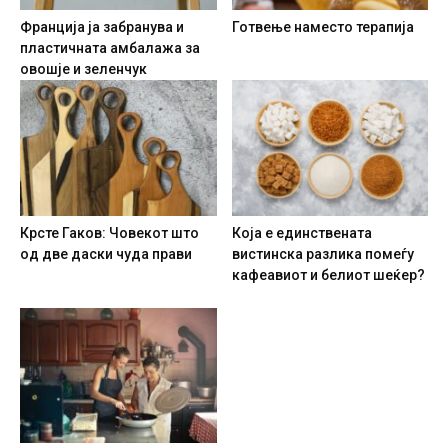
Франција ја забранува и
Готвење наместо терапија
пластичната амбалажа за
овошје и зеленчук
Крсте Гаков: Човекот што
Која е единствената
од две даски чуда прави
вистинска разлика помеѓу
кафеавиот и белиот шеќер?