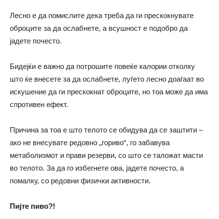
Лесно е да помислите дека треба да ги прескокнувате
оброците за да ослабнете, а всушност е подобро да
јадете почесто.
Бидејќи е важно да потрошите повеќе калории отколку
што ќе внесете за да ослабнете, луѓето лесно доаѓаат во
искушение да ги прескокнат оброците, но тоа може да има
спротивен ефект.
Причина за тоа е што телото се обидува да се заштити –
ако не внесувате редовно „гориво“, го забавува
метаболизмот и прави резерви, со што се таложат масти
во телото. За да го избегнете ова, јадете почесто, а
помалку, со редовни физички активности.
Пијте пиво?!