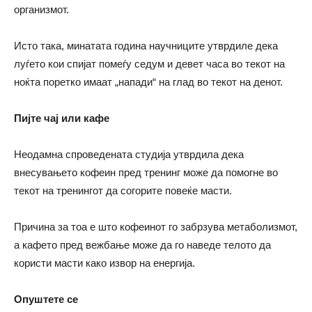
организмот.
Исто така, минатата година научниците утврдиле дека
луѓето кои спијат помеѓу седум и девет часа во текот на
ноќта поретко имаат „напади“ на глад во текот на денот.
Пијте чај или кафе
Неодамна спроведената студија утврдила дека
внесувањето кофеин пред тренинг може да помогне во
текот на тренингот да согорите повеќе масти.
Причина за тоа е што кофеинот го забрзува метаболизмот,
а кафето пред вежбање може да го наведе телото да
користи масти како извор на енергија.
Опуштете се