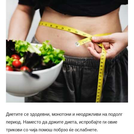
Диетите се здодевни, монотони и неодржливи на подолг
период. Наместо да држите диета, испробајте ги овие
трикови со чија помош побрзо ќе ослабнете.