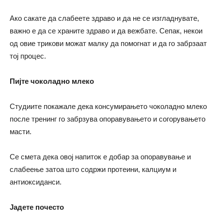
Ако сакате да слабеете здраво и да не се изгладнувате,
важно е да се храните здраво и да вежбате. Сепак, некои
од овие трикови можат малку да помогнат и да го забрзаат
тој процес.
Пијте чоколадно млеко
Студиите покажале дека консумирањето чоколадно млеко
после тренинг го забрзува опоравувањето и согорувањето
масти.
Се смета дека овој напиток е добар за опоравување и
слабеење затоа што содржи протеини, калциум и
антиоксиданси.
Јадете почесто