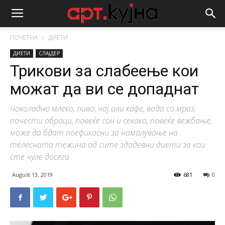
ПОЧЕТНА
ДИЕТИ
ДИЕТИ
СЛАЈДЕР
Трикови за слабеење кои
можат да ви се допаднат
Чоколадно млеко, пиво, чај или кафе, вода со мраз,
почести оброци, повеќе сон и секако, повеќе вежбање,
може да бдат поефикасни за намалување на
телесната тежина од сите здодевни диети за кои
сте чуле досега
August 13, 2019
681
0