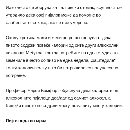
Иако често се зборува за т.н. пивски стомак, всушност се
утврдило дека овој пијалок може да помогне во
слабеењето, секако, ако се пие умерено.
Околу третина мажи и жени погрешно веруваат дека
пивото содржи повеќе калории од сите други алкохолни
пијалоци. Меѓутоа, кога за потребите на една студија го
замениле виното со пиво на една недела, „заштедиле“
толку калории колку што би потрошиле со получасовно
џогирање.
Професор Чарли Бамфорт објаснува дека калориите од
алкохолните пијалоци доаѓаат од самиот алкохол, а
бидејќи пивото не содржи многу, нема ниту многу калории.
Пијте вода со мраз