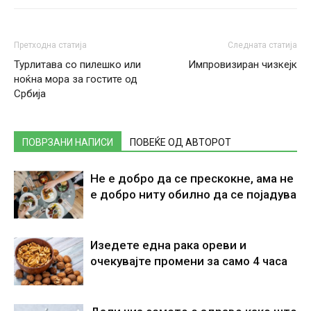
Претходна статија
Следната статија
Турлитава со пилешко или
Импровизиран чизкејк
ноќна мора за гостите од
Србија
ПОВРЗАНИ НАПИСИ
ПОВЕЌЕ ОД АВТОРОТ
Не е добро да се прескокне, ама не
е добро ниту обилно да се појадува
Изедете една рака ореви и
очекувајте промени за само 4 часа