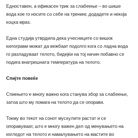
Едноставен, а ефикасен трик за слабеење – во шише
вода кое го носите со себе на тренинг, додадете и некоја
коцка мраз.
Една студија утврдила дека учесниците со вишок
килограми можат да вежбаат подолго кога со ладна вода
го разладуваат телото, бидејќи на тој начин побавно се
подига внатрешната температура на телото.
Спијте повеќе
Спиењето е многу важно кога станува збор за слабеење,
затоа што му помага на телото да се опорави.
Токму во текот на сонот мускулите растат и се
опоравуваат, што е многу важен дел од менувањето на
изгледот на телото и намалувањето на мастите во