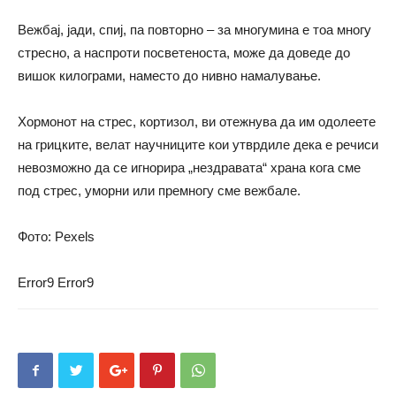
Вежбај, јади, спиј, па повторно – за многумина е тоа многу
стресно, а наспроти посветеноста, може да доведе до
вишок килограми, наместо до нивно намалување.
Хормонот на стрес, кортизол, ви отежнува да им одолеете
на грицките, велат научниците кои утврдиле дека е речиси
невозможно да се игнорира „нездравата“ храна кога сме
под стрес, уморни или премногу сме вежбале.
Фото: Pexels
Error9
Error9