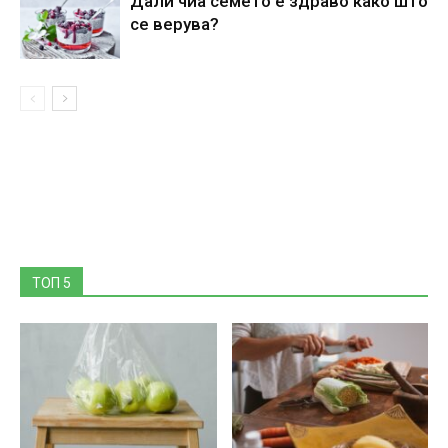
Дали чиа семето е здраво како што
се верува?
ТОП 5