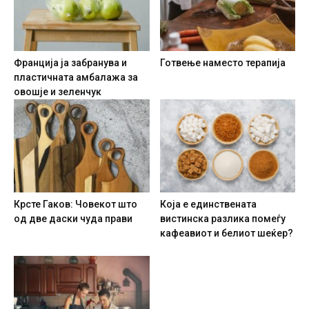
Франција ја забранува и
Готвење наместо терапија
пластичната амбалажа за
овошје и зеленчук
Крсте Гаков: Човекот што
Која е единствената
од две даски чуда прави
вистинска разлика помеѓу
кафеавиот и белиот шеќер?