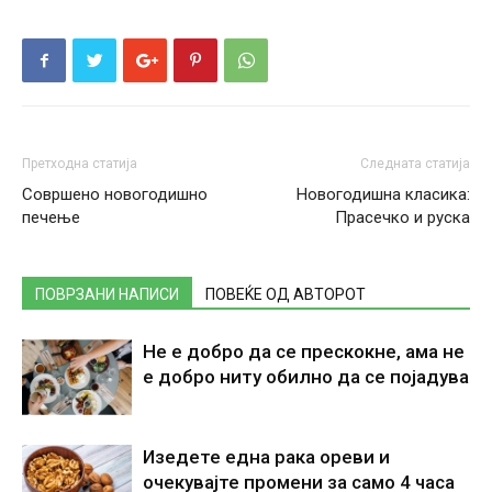
Претходна статија
Следната статија
Совршено новогодишно
Новогодишна класика:
печење
Прасечко и руска
ПОВРЗАНИ НАПИСИ
ПОВЕЌЕ ОД АВТОРОТ
Не е добро да се прескокне, ама не
е добро ниту обилно да се појадува
Изедете една рака ореви и
очекувајте промени за само 4 часа