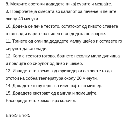
8. Мокрите состојки додадете ги кај сувите и мешајте.
9. Префрлете ја смесата во калапот за печење и печете
околу 40 минути.
10. Додека се пече тестото, остатокот од пивото ставете
го во сад и варете на силен оган додека не зоврие.
11. Тргнете од оган па додадете малку шеќер и оставете го
сирупот да се олади.
12. Кога е тестото готово, боцнете неколку мали дупчиња
и прелијте со сирупот од пиво и шеќер.
13. Извадете го кремот од фрижидер и оставете го да
отстои на собна тенпература околу 20 минути.
14. Додадете го путерот па измешајте со миксер.
15. Додадете екстракт од ванила и помешајте.
Распоредете го кремот врз колачот.
Error9
Error9