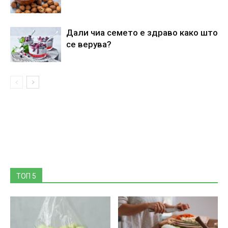
Дали чиа семето е здраво како што
се верува?
ТОП 5