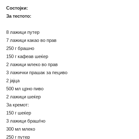
Состојки:
За тестото:
8 лажици путер
7 лажици какао во прав
250 г брашно
150 г кафеав шеќер
2 лажици млеко во прав
3 лажички прашак за пециво
2 јајца
500 мл црно пиво
2 лажици шеќер
За кремот:
150 г шеќер
3 лажици брашѓно
300 мл млеко
250 г путер