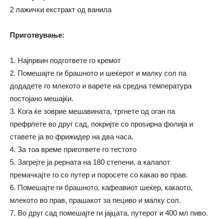
2 лажички екстракт од ванила
Приготвување:
1. Најпрвин подгответе го кремот
2. Помешајте ги брашното и шеќерот и малку сол па
додадете го млекото и варете на средна температура
постојано мешајќи.
3. Кога ќе зоврие мешавината, тргнете од оган па
префрлете во друг сад, покријте со проѕирна фолија и
ставете ја во фрижидер на два часа.
4. За тоа време пригответе го тестото
5. Загрејте ја рерната на 180 степени, а калапот
премачкајте го со путер и поросете со какао во прав.
6. Помешајте ги брашното, кафеавиот шеќер, какаото,
млекото во прав, прашакот за пециво и малку сол.
7. Во друг сад помешајте ги јајцата, путерот и 400 мл пиво.