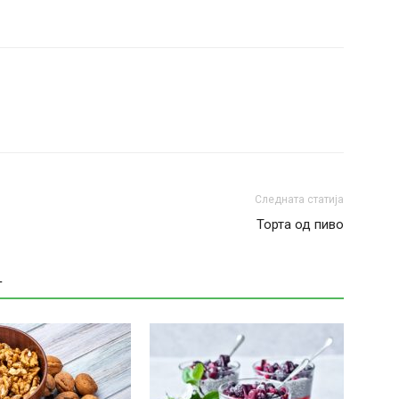
Следната статија
Торта од пиво
Т