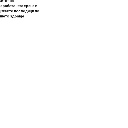
етот на
еработената храна и
јзините последици по
ашето здравје