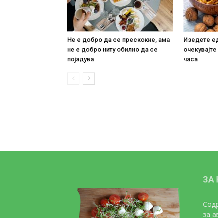
Не е добро да се прескокне, ама
Изедете ед
не е добро ниту обилно да се
очекувајте
појадува
часа
ЗА
Содр
за а