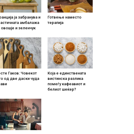
анција ја забранува и
Готвење наместо
ластичната амбалажа
терапија
 овошје и зеленчук
сте Гаков: Човекот
Која е единствената
о од две даски чуда
вистинска разлика
рави
помеѓу кафеавиот и
белиот шеќер?