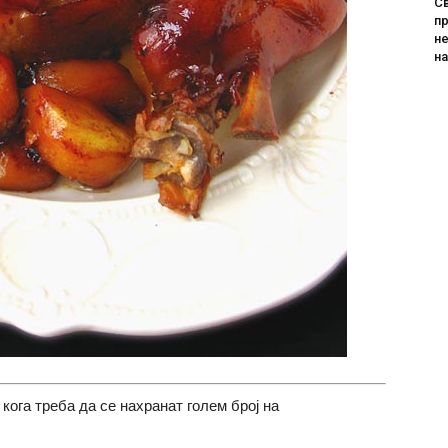
Св
пр
не
н
кога треба да се нахранат голем број на