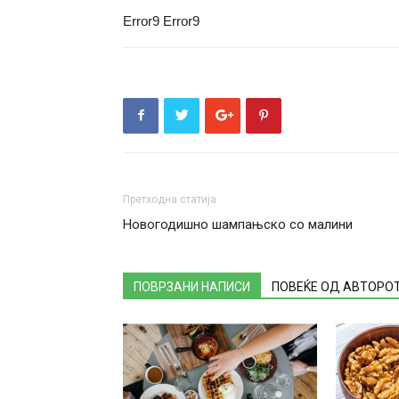
Error9
Error9
Претходна статија
Новогодишно шампањско со малини
ПОВРЗАНИ НАПИСИ
ПОВЕЌЕ ОД АВТОРО