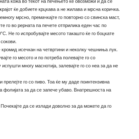
ната кожа во текот на печењето ќе овозможи и да се
крајот ќе добиете крцкава а не жилава и мрсна коричка.
емногу мрсно, премачкајте го повторно со свинска маст,
те го во рерната па печете отприлика еден час по
°C. Не го испробувајте месото такашто ќе го боцкате
 сокови.
 кромид исечкан на четвртини и неколку чешниња лук.
вајте го месото и по потреба полевајте го со
испушти многу маснотија, залевајте го со неа за да не
и прелејте го со пиво. Тоа ќе му даде поинтензивна
ја фолијата за да се запече убаво. Внатрешноста на
. Почекајте да се излади доволно за да можете да го