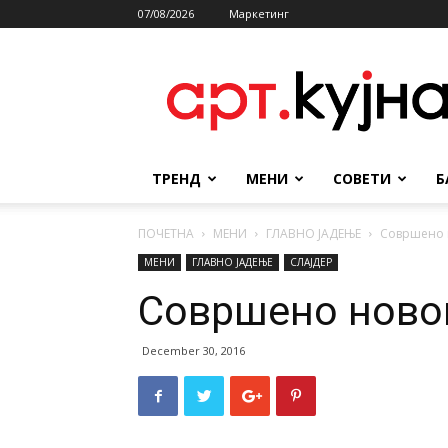
07/08/2026
Маркетинг
АРТКУЈНА
ТРЕНД
МЕНИ
СОВЕТИ
Б
ПОЧЕТНА
МЕНИ
ГЛАВНО ЈАДЕЊЕ
Совршено 
МЕНИ
ГЛАВНО ЈАДЕЊЕ
СЛАЈДЕР
Совршено ново
December 30, 2016