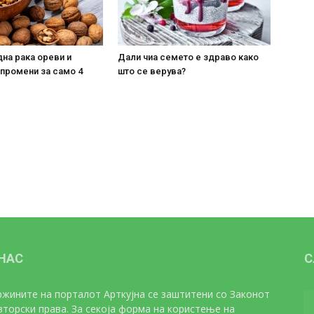
на рака ореви и
Дали чиа семето е здраво како
 промени за само 4
што се верува?
 НАС
С
жините на порталот Арткујна се заштитени со Законот
вторски права. За секоја форма на користење на