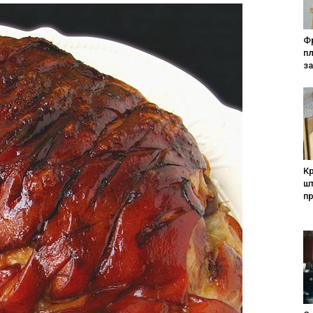
Фр
п
за
Кр
шт
п