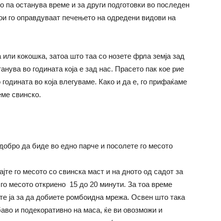
го па останува време и за други подготовки во последен
кои го оправдуваат печењето на одредени видови на
 или кокошка, затоа што таа со нозете фрла земја зад
нува во годината која е зад нас. Прасето пак кое рие
годината во која влегуваме. Како и да е, го прифаќаме
еме свинско.
јдобро да биде во едно парче и посолете го месото
ајте го месото со свинска маст и на дното од садот за
го месото откриено 15 до 20 минути. За тоа време
ете ја за да добиете ромбоидна мрежа. Освен што така
аво и подекоративно на маса, ќе ви овозможи и