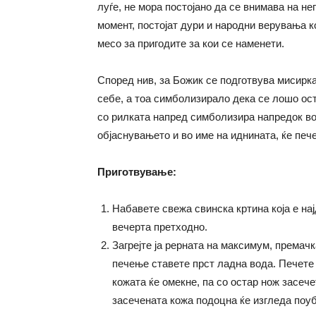
луѓе, не мора постојано да се внимава на не
момент, постојат дури и народни верувања 
месо за пригодите за кои се наменети.
Според нив, за Божик се подготвува мисирка
себе, а тоа симболизирало дека се лошо оста
со рилката напред симболизира напредок во 
објаснувањето и во име на иднината, ќе печ
Приготвување:
Набавете свежа свинска кртина која е на
вечерта претходно.
Загрејте ја рерната на максимум, премачк
печење ставете прст ладна вода. Печете 
кожата ќе омекне, па со остар нож засеч
засечената кожа подоцна ќе изгледа поуб