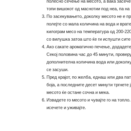
полесно сечење на месото, а вака засече
топи вишокот од маснотии под неа, па на 
По засекувањето, доколку месото не е пр
полејте со мала количина на вода и врате
килограм месо на температура од 200-220
со вилушка затоа што ќе ги испушти сите
Ако сакате ароматично печење, додадете
Секој половина час до 45 минути, проверу
дополнителна количина вода или доколку 
се засуши.
Пред крајот, по желба, еднаш или два пат
боја, а последните десет минути тргнете 
месото ќе остане сочна и мека.
Извадете го месото и чувајте го на топло
исечете и уживајте.