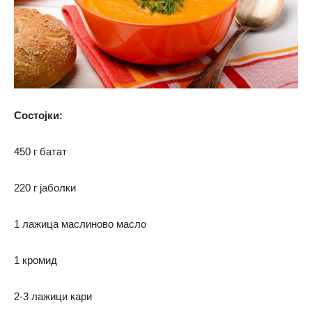
Состојки:
450 г батат
220 г јаболки
1 лажица маслиново масло
1 кромид
2-3 лажици кари