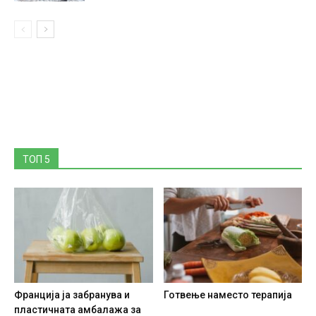
ТОП 5
Франција ја забранува и
Готвење наместо терапија
пластичната амбалажа за