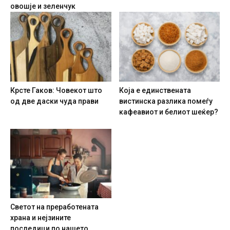
овошје и зеленчук
Крсте Гаков: Човекот што
Која е единствената
од две даски чуда прави
вистинска разлика помеѓу
кафеавиот и белиот шеќер?
Светот на преработената
храна и нејзините
последици по нашето