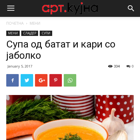
ПОЧЕТНА
МЕНИ
МЕНИ
СЛАЈДЕР
СУПИ
Супа од батат и кари со
јаболко
January 5, 2017
334
0