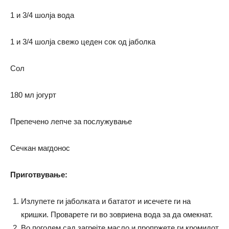
1 и 3/4 шолја вода
1 и 3/4 шолја свежо цеден сок од јаболка
Сол
180 мл јогурт
Препечено лепче за послужување
Сечкан магдонос
Приготвување:
Излупете ги јаболката и бататот и исечете ги на
кришки. Проварете ги во зовриена вода за да омекнат.
Во поголем сад загрејте масло и пропржете ги кромидот