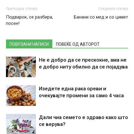
Претходна статија
Следната статија
Подварок, се разбира,
Банани со мед и со цимет
посен!
ПОВРЗАНИ НАПИСИ
ПОВЕЌЕ ОД АВТОРОТ
Не е добро да се прескокне, ама не
е добро ниту обилно да се појадува
Изедете една рака ореви и
очекувајте промени за само 4 часа
Дали чиа семето е здраво како што
се верува?