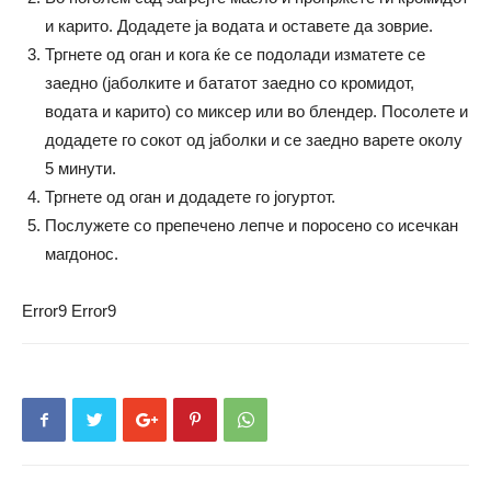
и карито. Додадете ја водата и оставете да зоврие.
Тргнете од оган и кога ќе се подолади изматете се
заедно (јаболките и бататот заедно со кромидот,
водата и карито) со миксер или во блендер. Посолете и
додадете го сокот од јаболки и се заедно варете околу
5 минути.
Тргнете од оган и додадете го јогуртот.
Послужете со препечено лепче и поросено со исечкан
магдонос.
Error9
Error9