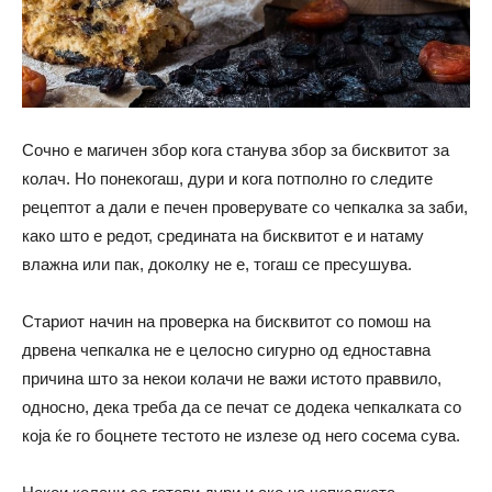
Сочно е магичен збор кога станува збор за бисквитот за
колач. Но понекогаш, дури и кога потполно го следите
рецептот а дали е печен проверувате со чепкалка за заби,
како што е редот, средината на бисквитот е и натаму
влажна или пак, доколку не е, тогаш се пресушува.
Стариот начин на проверка на бисквитот со помош на
дрвена чепкалка не е целосно сигурно од едноставна
причина што за некои колачи не важи истото праввило,
односно, дека треба да се печат се додека чепкалката со
која ќе го боцнете тестото не излезе од него сосема сува.