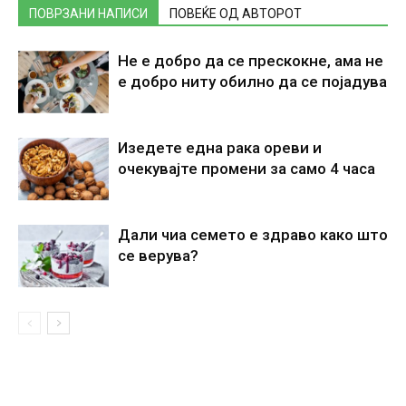
ПОВРЗАНИ НАПИСИ
ПОВЕЌЕ ОД АВТОРОТ
Не е добро да се прескокне, ама не
е добро ниту обилно да се појадува
Изедете една рака ореви и
очекувајте промени за само 4 часа
Дали чиа семето е здраво како што
се верува?