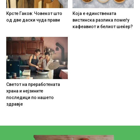
Крсте Гаков: Човекот што
Која е единствената
од две даски чуда прави
вистинска разлика помеѓу
кафеавиот и белиот шеќер?
Светот на преработената
храна и нејзините
последици по нашето
здравје