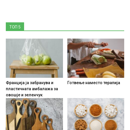
ТОП 5
Франција ја забранува и
Готвење наместо терапија
пластичната амбалажа за
овошје и зеленчук