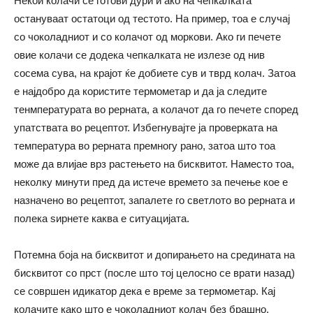
Некои колачи се готови дури и ако на чепкалката
остануваат остатоци од тестото. На пример, тоа е случај
со чоколадниот и со колачот од моркови. Ако ги печете
овие колачи се додека чепкалката не излезе од нив
сосема сува, на крајот ќе добиете сув и тврд колач. Затоа
е најдобро да користите термометар и да ја следите
тенмпературата во рерната, а колачот да го печете според
упатствата во рецептот. Избегнувајте ја проверката на
температура во рерната премногу рано, затоа што тоа
може да влијае врз растењето на бисквитот. Наместо тоа,
неколку минути пред да истече времето за печење кое е
назначено во рецептот, запалете го светлото во рерната и
полека ѕирнете каква е ситуацијата.
Потемна боја на бисквитот и допирањето на средината на
бисквитот со прст (после што тој целосно се врати назад)
се совршен идикатор дека е време за термометар. Кај
колачите како што е чоколадниот колач без брашно,