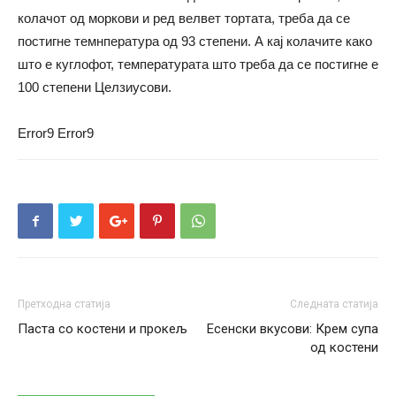
колачот од моркови и ред велвет тортата, треба да се
постигне темнпература од 93 степени. А кај колачите како
што е куглофот, температурата што треба да се постигне е
100 степени Целзиусови.
Error9
Error9
Претходна статија
Следната статија
Паста со костени и прокељ
Есенски вкусови: Крем супа
од костени