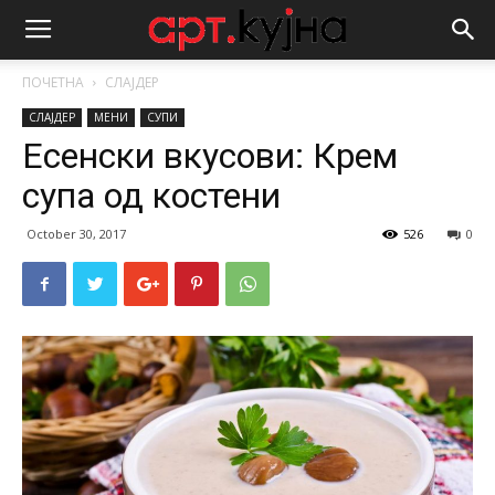
ПОЧЕТНА
СЛАЈДЕР
СЛАЈДЕР
МЕНИ
СУПИ
Есенски вкусови: Крем
супа од костени
October 30, 2017
526
0