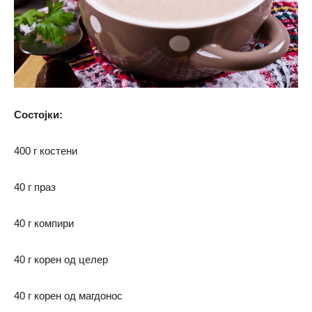
Состојки
:
400 г костени
40 г праз
40 г компири
40 г корен од целер
40 г корен од магдонос