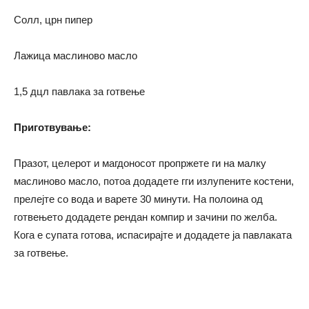
Солл, црн пипер
Лажица маслиново масло
1,5 дцл павлака за готвење
Приготвување:
Празот, целерот и магдоносот пропржете ги на малку
маслиново масло, потоа додадете гги излупените костени,
прелејте со вода и варете 30 минути. На полоина од
готвењето додадете рендан компир и зачини по желба.
Кога е супата готова, испасирајте и додадете ја павлаката
за готвење.