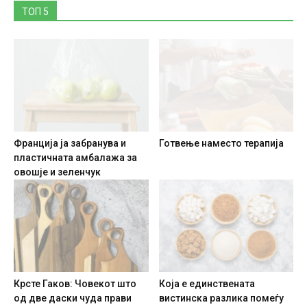
ТОП 5
Франција ја забранува и
Готвење наместо терапија
пластичната амбалажа за
овошје и зеленчук
Крсте Гаков: Човекот што
Која е единствената
од две даски чуда прави
вистинска разлика помеѓу