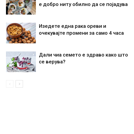
е добро ниту обилно да се појадува
Изедете една рака ореви и
очекувајте промени за само 4 часа
Дали чиа семето е здраво како што
се верува?