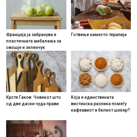
Франција ја забранува и
Готвење наместо терапија
пластичната амбалажа за
овошје и зеленчук
Крсте Гаков: Човекот што
Која е единствената
од две даски чуда прави
вистинска разлика помеѓу
кафеавиот и белиот шеќер?