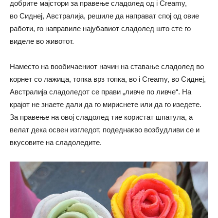
добрите мајстори за правење сладолед од i Creamy,
во Сиднеј, Австралија, решиле да направат спој од овие
работи, го направиле најубавиот сладолед што сте го
виделе во животот.
Наместо на вообичаениот начин на ставање сладолед во
корнет со лажица, топка врз топка, во i Creamy, во Сиднеј,
Австралија сладоледот се прави „ливче по ливче“. На
крајот не знаете дали да го мириснете или да го изедете.
За правење на овој сладолед тие користат шпатула, а
велат дека освен изгледот, подеднакво возбудливи се и
вкусовите на сладоледите.