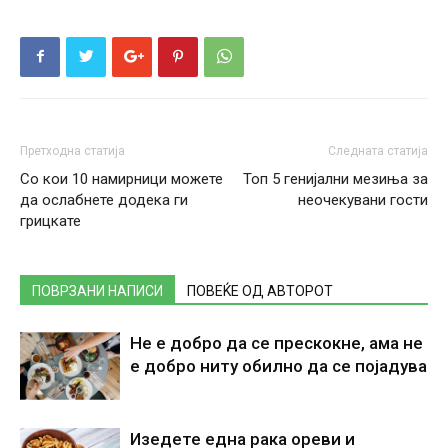
Претходна статија
Следната статија
Со кои 10 намирници можете
Топ 5 генијални мезиња за
да ослабнете додека ги
неочекувани гости
грицкате
ПОВРЗАНИ НАПИСИ
ПОВЕЌЕ ОД АВТОРОТ
Не е добро да се прескокне, ама не
е добро ниту обилно да се појадува
Изедете една рака ореви и