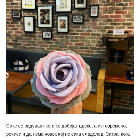
Сите се радуваат кога ќе добијат цвеќе, а истовремено,
речиси и да нема човек кој не сака сладолед. Затоа, кога