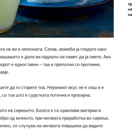
пр
не
н
та не ви е непозната. Сепак, можеби ја гледате како
рашањето е дали ви паднало на памет да ја пиете. Ако
ворот е едноставен – таа е преполна со протеини,
авје.
ете да го сторите тоа. Нејзиниот вкус не е лош и е
, со тоа што е сурутката потечна и проѕирна.
ото на сирењето. Богата е со хранливи материи и
добро од млекото, при неговата преработка во сирење,
 млеко, се случува на неговата површина да видите