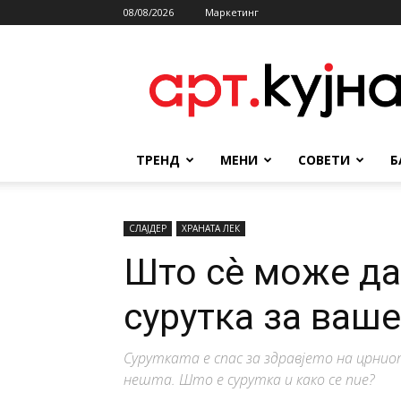
08/08/2026
Маркетинг
АРТКУЈНА
ТРЕНД
МЕНИ
СОВЕТИ
Б
СЛАЈДЕР
ХРАНАТА ЛЕК
Што сѐ може да
сурутка за ваше
Сурутката е спас за здравјето на црниот
нешта. Што е сурутка и како се пие?