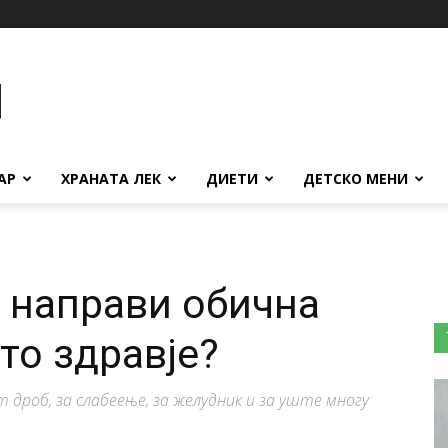
АР
ХРАНАТА ЛЕК
ДИЕТИ
ДЕТСКО МЕНИ
 направи обична
то здравје?
 дроб, за слабеење, за желудник и за уште многу