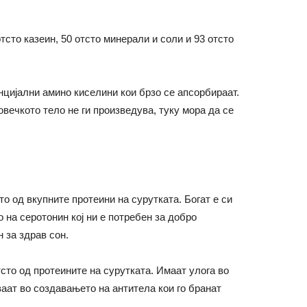
отсто казеин, 50 отсто минерали и соли и 93 отсто
нцијални амино киселини кои брзо се апсорбираат.
вечкото тело не ги произведува, туку мора да се
тсто од вкупните протеини на сурутката. Богат е си
 на серотонин кој ни е потребен за добро
 за здрав сон.
отсто од протеините на сурутката. Имаат улога во
аат во создавањето на антитела кои го бранат