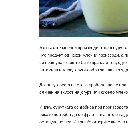
Ако сакате млечни производи, тогаш сурутка
нус продукт од некои млечни производи, а п
се прашувате зошто би го правеле тоа, одго
витамини и многу други добра за вашето здр
Доколку досега не сте ја пробале, не се плаш
сличен на вкусот на јогурт или кисело млеко
Инаку, сурутката се добива при производств
никако не треба да се фрла – она што е нај
останува во неа. И кога ќе отворите кисело