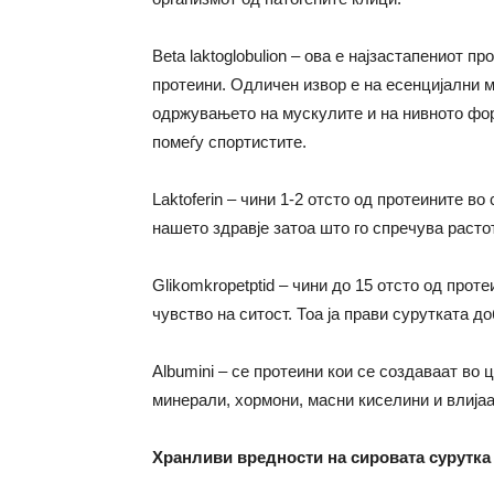
Beta laktoglobulion – ова е најзастапениот п
протеини. Одличен извор е на есенцијални м
одржувањето на мускулите и на нивното фо
помеѓу спортистите.
Laktoferin – чини 1-2 отсто од протеините в
нашето здравје затоа што го спречува растот
Glikomkropetptid – чини до 15 отсто од прот
чувство на ситост. Тоа ја прави сурутката д
Albumini – се протеини кои се создаваат во 
минерали, хормони, масни киселини и влијаа
Хранливи вредности на сировата сурутк