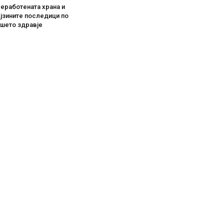
еработената храна и
јзините последици по
ашето здравје