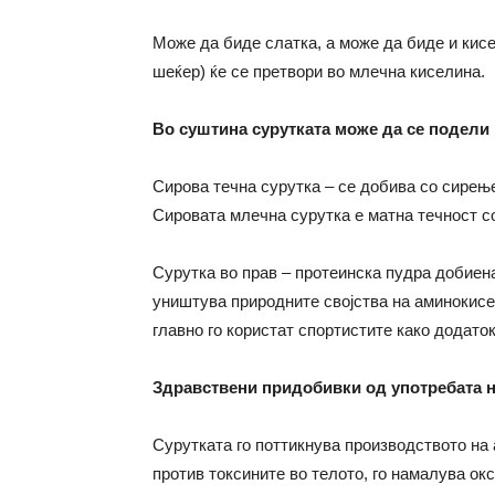
Може да биде слатка, а може да биде и кисе
шеќер) ќе се претвори во млечна киселина.
Во суштина сурутката може да се подели 
Сирова течна сурутка – се добива со сирење
Сировата млечна сурутка е матна течност со
Сурутка во прав – протеинска пудра добиена
уништува природните својства на аминокисе
главно го користат спортистите како додаток
Здравствени придобивки од употребата н
Сурутката го поттикнува производството на 
против токсините во телото, го намалува ок