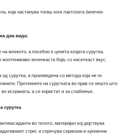
ла, која настанува тогаш кога лактозата (млечен
на два вида:
 на млекото, а посебно е ценета козјата сурутка.
 жолтеникаво-зеленкаста боја, со киселкаст вкус.
 од сурутка, а произведена со метода која не ги
лините. Протеините на сурутката во прав се нешто што
 во исхраната, а се користат и за слабеење.
а сурутка
антиоксиданти во телото, материјал кој дејствува
сидативниот стрес и спречува сериозни и хронични