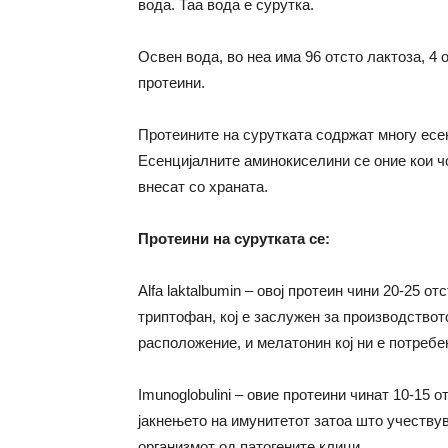
вода. Таа вода е сурутка.
Освен вода, во неа има 96 отсто лактоза, 4 
протеини.
Протеините на сурутката содржат многу есе
Есенцијалните аминокиселини се оние кои чо
внесат со храната.
Протеини на сурутката се:
Alfa laktalbumin – овој протеин чини 20-25 о
триптофан, кој е заслужен за производството
расположение, и мелатонин кој ни е потребен
Imunoglobulini – овие протеини чинат 10-15 
јакнењето на имунитетот затоа што учествув
организмот од патогените клици.