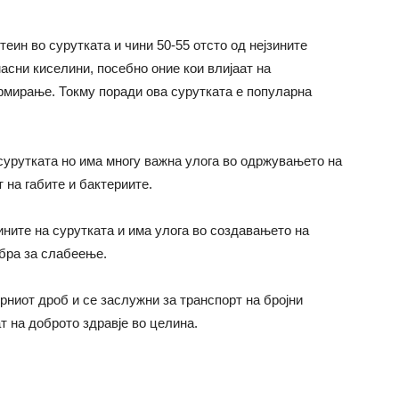
ротеин во сурутката и чини 50-55 отсто од нејзините
асни киселини, посебно оние кои влијаат на
рмирање. Токму поради ова сурутката е популарна
о сурутката но има многу важна улога во одржувањето на
 на габите и бактериите.
еините на сурутката и има улога во создавањето на
обра за слабеење.
црниот дроб и се заслужни за транспорт на бројни
т на доброто здравје во целина.
а