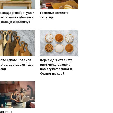
анција ја забранува и
Готвење наместо
ластичната амбалажа
терапија
 овошје и зеленчук
сте Гаков: Човекот
Која е единствената
о од две даски чуда
вистинска разлика
рави
помеѓу кафеавиот и
белиот шеќер?
етот на