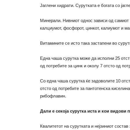
Јаглени хидрати. Сурутката е богата со јагл
Минерали. Нивниот однос зависи од самиот 
калциумот, фосфорот, цинкот, калиумот и ма
Витамините се исто така застапени во сурутк
Една чаша сурутка може да исполни 25 отст
од потребите за цинк и околу 7 отсто од пот
Со една чаша сурутка ќе задоволите 10 отст
отсто од потребите за пантотенска киселина
рибофлавин.
Дали е секоја сурутка иста и кои видови 
Квалитетот на сурутката и нејзиниот состав 