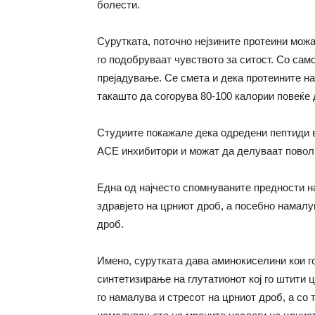
болести.
Сурутката, поточно нејзините протеини мож
го подобруваат чувството за ситост. Со само
прејадување. Се смета и дека протеините н
такашто да согорува 80-100 калории повеќе 
Студиите покажале дека одредени пептиди в
ACE инхибитори и можат да делуваат поволн
Една од најчесто спомнуваните предности на
здравјето на црниот дроб, а посебно намал
дроб.
Имено, сурутката дава аминокиселини кои г
синтетизирање на глутатионот кој го штити 
го намалува и стресот на црниот дроб, а со 