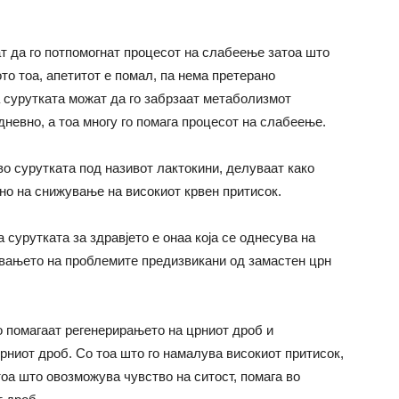
ат да го потпомогнат процесот на слабеење затоа што
то тоа, апетитот е помал, па нема претерано
а сурутката можат да го забрзаат метаболизмот
дневно, а тоа многу го помага процесот на слабеење.
о сурутката под називот лактокини, делуваат како
о на снижување на високиот крвен притисок.
 сурутката за здравјето е онаа која се однесува на
увањето на проблемите предизвикани од замастен црн
о помагаат регенерирањето на црниот дроб и
црниот дроб. Со тоа што го намалува високиот притисок,
тоа што овозможува чувство на ситост, помага во