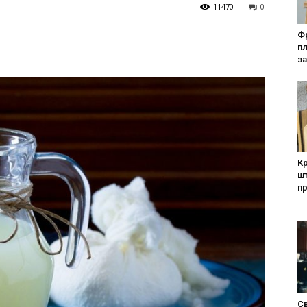
11470
0
Фр
п
за
Кр
шт
п
Св