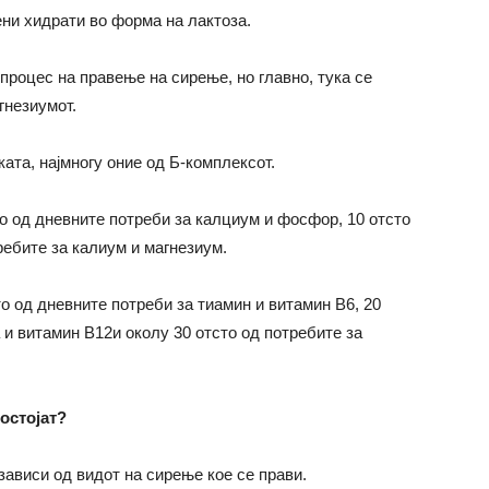
ени хидрати во форма на лактоза.
процес на правење на сирење, но главно, тука се
гнезиумот.
ата, најмногу оние од Б-комплексот.
о од дневните потреби за калциум и фосфор, 10 отсто
ребите за калиум и магнезиум.
о од дневните потреби за тиамин и витамин B6, 20
 и витамин B12и околу 30 отсто од потребите за
постојат?
зависи од видот на сирење кое се прави.