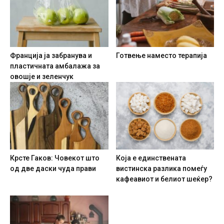
Франција ја забранува и
Готвење наместо терапија
пластичната амбалажа за
овошје и зеленчук
Крсте Гаков: Човекот што
Која е единствената
од две даски чуда прави
вистинска разлика помеѓу
кафеавиот и белиот шеќер?