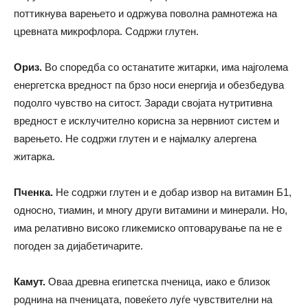
поттикнува варењето и одржува поволна рамнотежа на
цревната микрофлора. Содржи глутен.
Ориз.
Во споредба со останатите житарки, има најголема
енергетска вредност па брзо носи енергија и обезбедува
подолго чувство на ситост. Заради својата нутритивна
вредност е исклучително корисна за нервниот систем и
варењето. Не содржи глутен и е најмалку алергена
житарка.
Пченка.
Не содржи глутен и е добар извор на витамин Б1,
односно, тиамин, и многу други витамини и минерали. Но,
има релативно високо гликемиско оптоварување па не е
погоден за дијабетичарите.
Камут.
Оваа древна египетска пченица, иако е близок
роднина на пченицата, повеќето луѓе чувствителни на