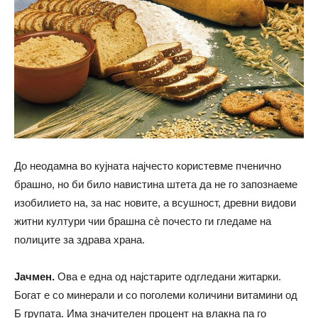
До неодамна во кујната најчесто користевме пченично
брашно, но би било навистина штета да не го запознаеме
изобилието на, за нас новите, а всушност, древни видови
житни култури чии брашна сѐ почесто ги гледаме на
полиците за здрава храна.
Јачмен.
Ова е една од најстарите одгледани житарки.
Богат е со минерали и со поголеми количини витамини од
Б групата. Има значителен процент на влакна па го