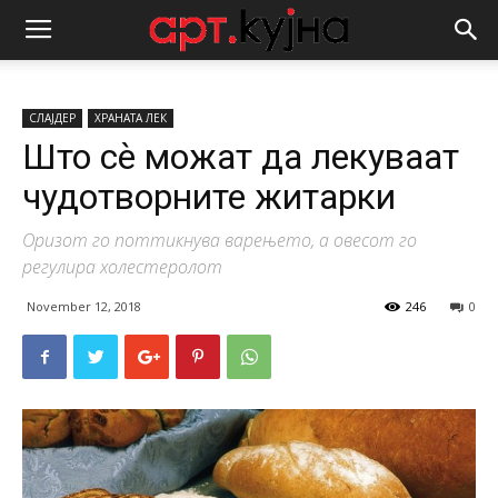
СЛАЈДЕР
ХРАНАТА ЛЕК
Што сѐ можат да лекуваат
чудотворните житарки
Оризот го поттикнува варењето, а овесот го
регулира холестеролот
November 12, 2018
246
0