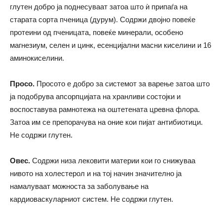
глутен добро ја поднесуваат затоа што ѝ припаѓа на
старата сорта пченица (дурум). Содржи двојно повеќе
протеини од пченицата, повеќе минерали, особено
магнезиум, селен и цинк, есенцијални масни киселини и 16
аминокиселини.
Просо.
Просото е добро за системот за варење затоа што
ја подобрува апсорпцијата на хранливи состојки и
воспоставува рамнотежа на оштетената цревна флора.
Затоа им се препорачува на оние кои пијат антибиотици.
Не содржи глутен.
Овес.
Содржи низа лековити материи кои го снижуваа
нивото на холестерол и на тој начин значително ја
намалуваат можноста за заболување на
кардиоваскуларниот систем. Не содржи глутен.