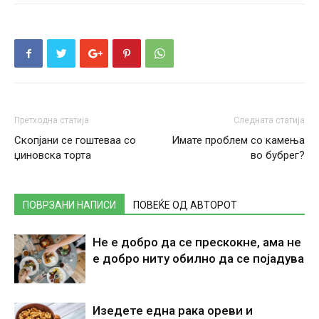
Претходна статија
Следната статија
Скопјани се гоштеваа со
Имате проблем со камења
џиновска торта
во бубрег?
ПОВРЗАНИ НАПИСИ
ПОВЕЌЕ ОД АВТОРОТ
Не е добро да се прескокне, ама не
е добро ниту обилно да се појадува
Изедете една рака ореви и