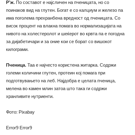
Р’ж.
По составот е најсличен на пченицата, но со
поинаков вид на глутен. Богат е со калциум и железо па
има поголема прехранбена вредност од пченицата. Со
висок процент на влакна помага во нормализацијата на
нивото на холестеролот и шеќерот во крвта па е погодна
за дијабетичари и за оние кои се борат со вишокот
килограми.
Пченица.
Таа е најчесто користена житарка. Содржи
големи количини глутен, протеин кој помага при
подготвувањето на леб. Најдобра е целата пченица,
мелена во камен млин затоа што така ги содржи
хранливите нутриенти.
Фото: Pixabay
Error9
Error9