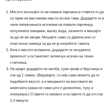
Месото исечкајте го на помали парчиња и ставете го да
се пржи на маслиново масло во вок тава. Додадете ги и
чили пиперчињата исечкани на помали парченца,
излупените кикирики, малку вода, зачинете и мешајте
за да не ви загори. Мешајте само со дрвена или со
пластична лажица за да не ја изгребете тавата.
Кога е месото испржено, додадете ги печурките,
прокељот и останатиот зеленчук исечен на тенки
стапчиња.
На крајот додадете по желба, суво грозје и брусници и
сок од 1 лимон. (Верувајте, со нив само можете да го
подобрите вкусот, а и мешањето на вкусовите во
кинеската храна не само што е дозволено, туку и
очекувано.) Ставете го капакот и оставете го да отстои
2-3 минути.