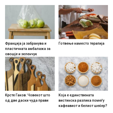
Франција ја забранува и
Готвење наместо терапија
пластичната амбалажа за
овошје и зеленчук
Крсте Гаков: Човекот што
Која е единствената
од две даски чуда прави
вистинска разлика помеѓу
кафеавиот и белиот шеќер?