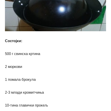
Состојки:
500 г свинска кртина
2 моркови
1 помала брокула
2-3 млади кромитчиња
10-тина главички прокељ