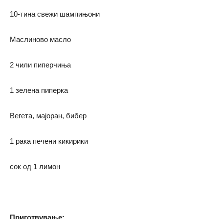
10-тина свежи шампињони
Маслиново масло
2 чили пиперчиња
1 зелена пиперка
Вегета, мајоран, бибер
1 рака печени кикирики
сок од 1 лимон
Приготвување: