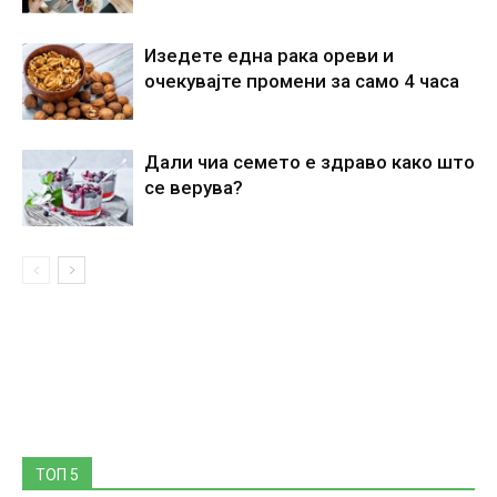
Изедете една рака ореви и
очекувајте промени за само 4 часа
Дали чиа семето е здраво како што
се верува?
ТОП 5