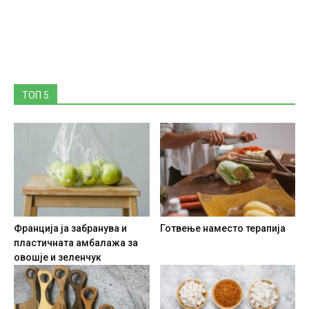
ТОП 5
Франција ја забранува и
Готвење наместо терапија
пластичната амбалажа за
овошје и зеленчук