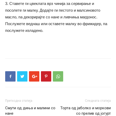
3. Ставете ги цвеклата врз чинија за сервирање и
посолете ги малку. Додајте ги пестото и малсиновото
масло, па декорирајте со нане и ливчиња магдонос.
Послужете веднаш или оставете малку во фрижидер, па
послужете изладено.
Претходна статија
Следната статија
Смути од диња и малини со
Торта од јаболко и моркови
нане
со прелив од јогурт