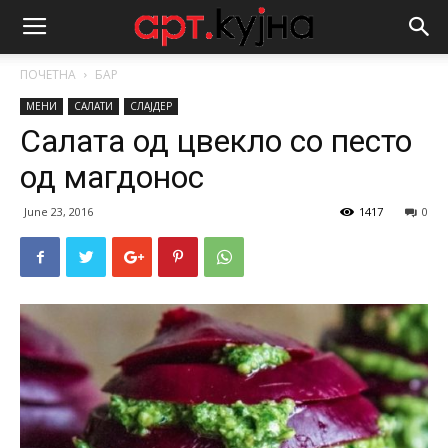
ПОЧЕТНА
БАР
МЕНИ
САЛАТИ
СЛАЈДЕР
Салата од цвекло со песто
од магдонос
June 23, 2016
1417
0