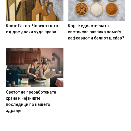
Крсте Гаков: Човекот што
Која е единствената
од две даски чуда прави
вистинска разлика помеѓу
кафеавиот и белиот шеќер?
Светот на преработената
храна и нејзините
последици по нашето
здравје