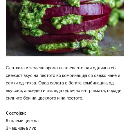
Слатката и земјена арома на цвеклото оди одлично со
свежиот вкус на пестото во комбинација со свежо нане и
семки од тиква. Оваа салата е богата комбинација од
вкусови, а воедно и изгледа одлично на трпезата, поради
силните бои на цвеклото и на пестото.
Состојки:
6 големи цвекла
3 чешниња лук