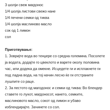
3 шолји свеж магдонос
1/4 шолја листови свежо нане
1/4 печени семки од тиква
1/4 шолја маслиново масло
сок од 1 лимон
сол
Приготвување:
1. Зовријте вода во тенџере со средна големина. Посолете
ја водата, додајте го цвеклото и варете околу половина
час, или додека да омекне. Исцедете ги и исплакнете ги
под ладна вода, на тој начин лесно ќе ги отстраните
лушпите со раце.
2. За пестото од магодонос и семки од тиква: Во блендер
ставете го лукот, магдоносот, нането, семките,
маслиновото масло, сокот од лимон и убаво
изблендирајте. Зачинете со сол.