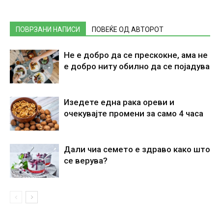
ПОВРЗАНИ НАПИСИ
ПОВЕЌЕ ОД АВТОРОТ
Не е добро да се прескокне, ама не
е добро ниту обилно да се појадува
Изедете една рака ореви и
очекувајте промени за само 4 часа
Дали чиа семето е здраво како што
се верува?