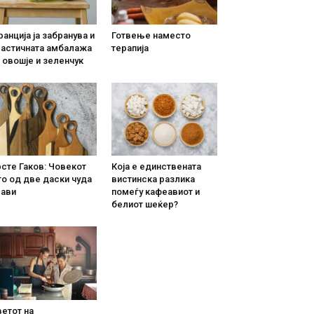
анција ја забранува и
Готвење наместо
ластичната амбалажа
терапија
 овошје и зеленчук
сте Гаков: Човекот
Која е единствената
о од две даски чуда
вистинска разлика
рави
помеѓу кафеавиот и
белиот шеќер?
етот на