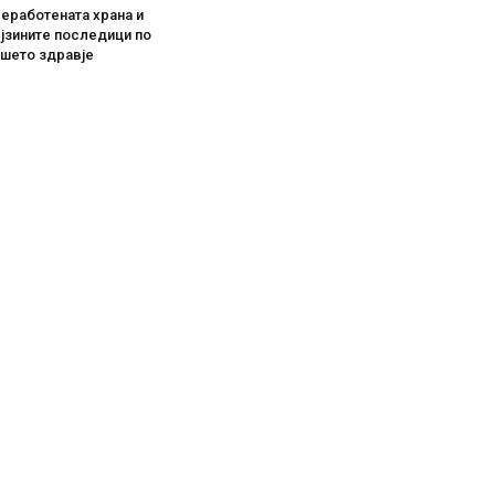
еработената храна и
јзините последици по
ашето здравје