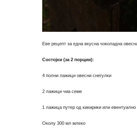
Еве рецепт за една вкусна чоколадна овесн
Состојки (за 2 порции):
4 полни лажици овесни снегулки
2 лажици чиа семе
1 лажица путер од кикирики или евентуално
Околу 300 мл млеко