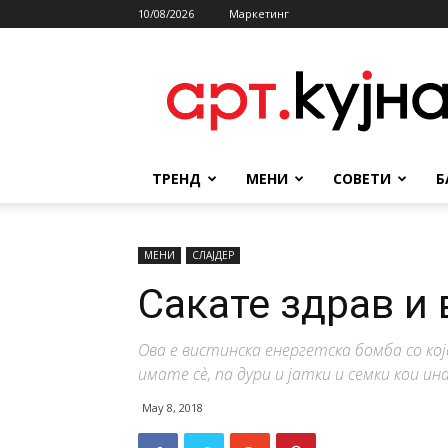
10/08/2026
Маркетинг
АРТКУЈНА
ТРЕНД
МЕНИ
СОВЕТИ
Б
МЕНИ
СЛАЈДЕР
Сакате здрав и 
Ова е вистинска енергетска бомба со ко
имате сѐ, па дури и јатки и семки кои ин
May 8, 2018