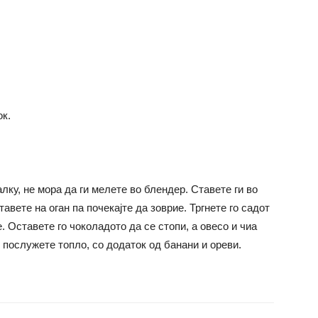
ок.
лку, не мора да ги мелете во блендер. Ставете ги во
авете на оган па почекајте да зоврие. Тргнете го садот
. Оставете го чоколадото да се стопи, а овесо и чиа
 послужете топло, со додаток од банани и ореви.