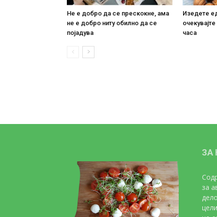
Не е добро да се прескокне, ама
Изедете ед
не е добро ниту обилно да се
очекувајте
појадува
часа
ЗА
Содр
за а
дело
цели