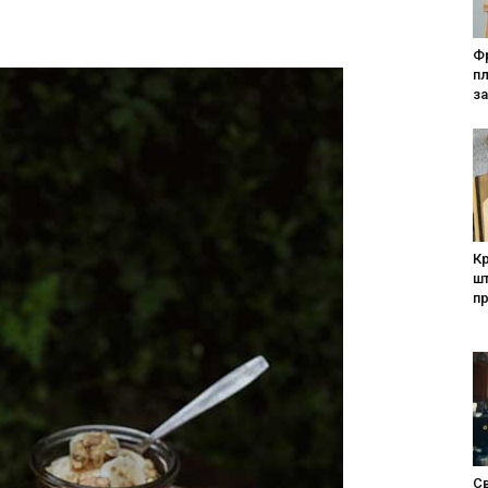
Фр
п
за
Кр
шт
п
Св