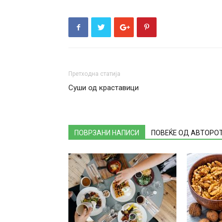
Претходна статија
Суши од краставици
ПОВРЗАНИ НАПИСИ
ПОВЕЌЕ ОД АВТОРО