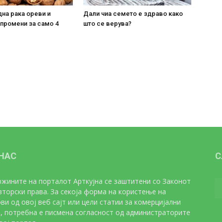
на рака ореви и
Дали чиа семето е здраво како
 промени за само 4
што се верува?
 НАС
С
жините на порталот Арткујна се заштитени со Законот
вторски права. За секоја форма на користење на
ви од овој веб сајт или цели статии за комерцијални
, потребна е писмена согласност од администраторите