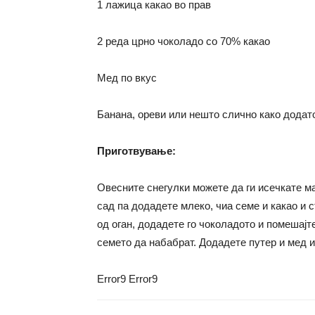
1 лажица какао во прав
2 реда црно чоколадо со 70% какао
Мед по вкус
Банана, ореви или нешто слично како додат
Приготвување:
Овесните снегулки можете да ги исечкате ма
сад па додадете млеко, чиа семе и какао и ст
од оган, додадете го чоколадото и помешајте
семето да набабрат. Додадете путер и мед и
Error9
Error9