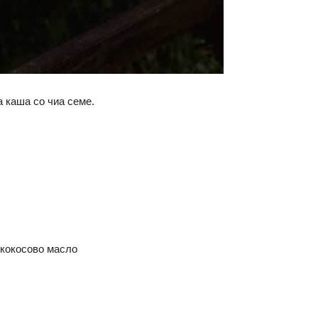
а каша со чиа семе.
 кокосово масло