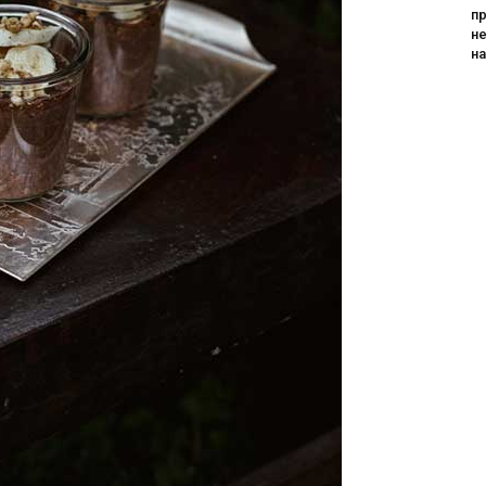
пр
не
н