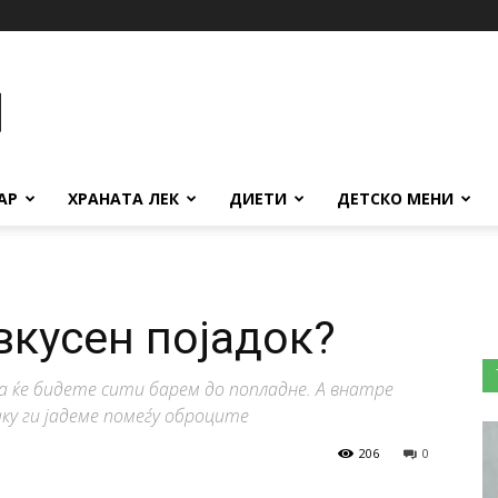
АР
ХРАНАТА ЛЕК
ДИЕТИ
ДЕТСКО МЕНИ
вкусен појадок?
ја ќе бидете сити барем до попладне. А внатре
аку ги јадеме помеѓу оброците
206
0