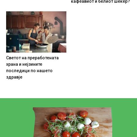
кафеавиот и белиот шеќер?
Светот на преработената
храна и нејзините
последици по нашето
здравје