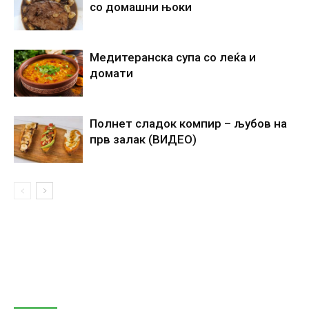
со домашни њоки
Медитеранска супа со леќа и
домати
Полнет сладок компир – љубов на
прв залак (ВИДЕО)