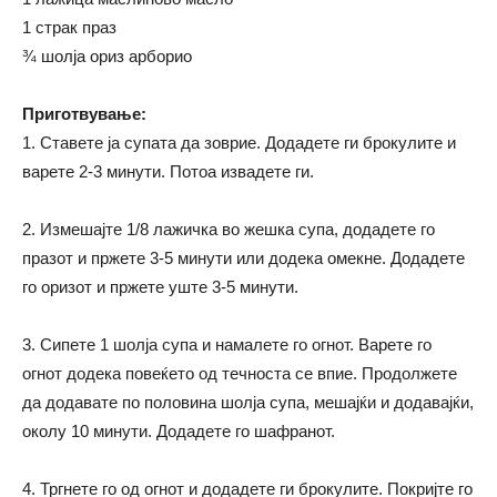
1 страк праз
¾ шолја ориз арборио
Приготвување:
1. Ставете ја супата да зоврие. Додадете ги брокулите и
варете 2-3 минути. Потоа извадете ги.
2. Измешајте 1/8 лажичка во жешка супа, додадете го
празот и пржете 3-5 минути или додека омекне. Додадете
го оризот и пржете уште 3-5 минути.
3. Сипете 1 шолја супа и намалете го огнот. Варете го
огнот додека повеќето од течноста се впие. Продолжете
да додавате по половина шолја супа, мешајќи и додавајќи,
околу 10 минути. Додадете го шафранот.
4. Тргнете го од огнот и додадете ги брокулите. Покријте го