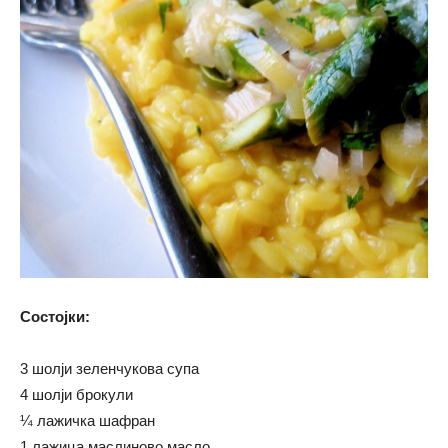
Состојки:
3 шолји зеленчукова супа
4 шолји брокули
¼ лажичка шафран
1 лажица маслиново масло