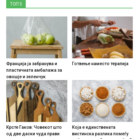
ТОП 5
Франција ја забранува и
Готвење наместо терапија
пластичната амбалажа за
овошје и зеленчук
Крсте Гаков: Човекот што
Која е единствената
од две даски чуда прави
вистинска разлика помеѓу