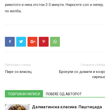
рижотото и нека отстои 2-3 минути. Наросете сол и пипер,
по желба.
Претходна статија
Следната статија
Пире со власец
Брокули со домати и козјо
сирење
ПОВРЗАНИ НАПИСИ
ПОВЕЌЕ ОД АВТОРОТ
Далматинска класика: Паштицада