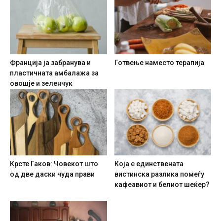
Франција ја забранува и
Готвење наместо терапија
пластичната амбалажа за
овошје и зеленчук
Крсте Гаков: Човекот што
Која е единствената
од две даски чуда прави
вистинска разлика помеѓу
кафеавиот и белиот шеќер?