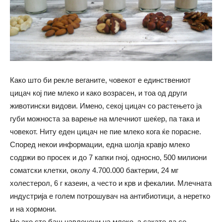
Како што би рекле веганите, човекот е единствениот
цицач кој пие млеко и како возрасен, и тоа од други
животински видови. Имено, секој цицач со растењето ја
губи можноста за варење на млечниот шеќер, па така и
човекот. Ниту еден цицач не пие млеко кога ќе порасне.
Според некои информации, една шолја кравјо млеко
содржи во просек и до 7 капки гној, односно, 500 милиони
соматски клетки, околу 4.700.000 бактерии, 24 мг
холестерол, 6 г казеин, а често и крв и фекалии. Млечната
индустрија е голем потрошувач на антибиотици, а неретко
и на хормони.
Но ако сте баш навлечени на млеко, а сакате да се