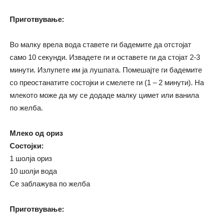
Приготвување:
Во малку врела вода ставете ги бадемите да отстојат
само 10 секунди. Извадете ги и оставете ги да стојат 2-3
минути. Излупете им ја лушпата. Помешајте ги бадемите
со преостанатите состојки и смелете ги (1 – 2 минути). На
млекото може да му се додаде малку цимет или ванила
по желба.
Млеко од ориз
Состојки:
1 шолја ориз
10 шолји вода
Се заблажува по желба
Приготвување: