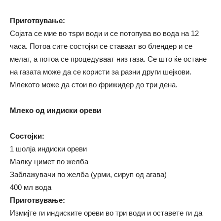
Приготвување:
Сојата се мие во тѕри води и се потопува во вода на 12
часа. Потоа сите состојки се ставаат во блендер и се
мелат, а потоа се процедуваат низ газа. Се што ќе остане
на газата може да се користи за разни други шејкови.
Млекото може да стои во фрижидер до три дена.
Млеко од индиски ореви
Состојки:
1 шолја индиски ореви
Малку цимет по желба
Заблажувачи по желба (урми, сируп од агава)
400 мл вода
Приготвување:
Измијте ги индиските ореви во три води и оставете ги да