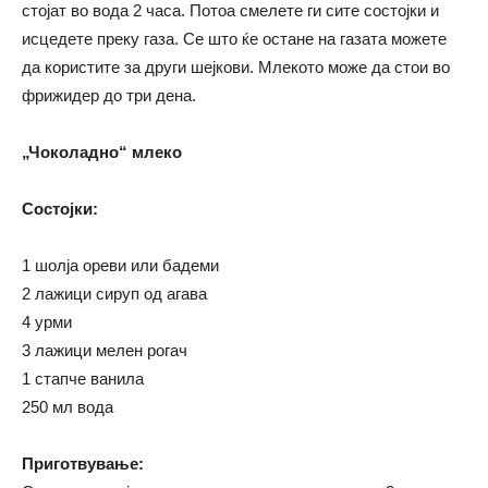
стојат во вода 2 часа. Потоа смелете ги сите состојки и
исцедете преку газа. Се што ќе остане на газата можете
да користите за други шејкови. Млекото може да стои во
фрижидер до три дена.
„Чоколадно“ млеко
Состојки:
1 шолја ореви или бадеми
2 лажици сируп од агава
4 урми
3 лажици мелен рогач
1 стапче ванила
250 мл вода
Приготвување: