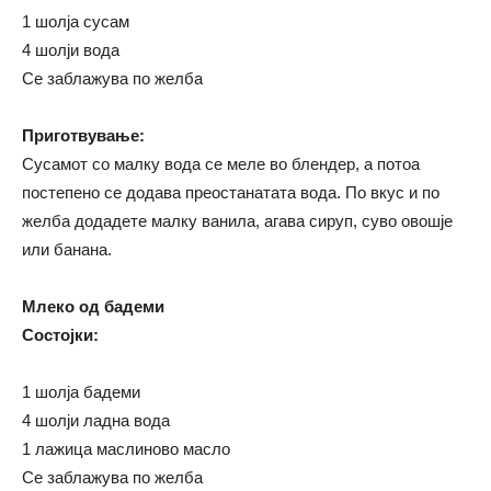
1 шолја сусам
4 шолји вода
Се заблажува по желба
Приготвување:
Сусамот со малку вода се меле во блендер, а потоа
постепено се додава преостанатата вода. По вкус и по
желба додадете малку ванила, агава сируп, суво овошје
или банана.
Млеко од бадеми
Состојки:
1 шолја бадеми
4 шолји ладна вода
1 лажица маслиново масло
Се заблажува по желба