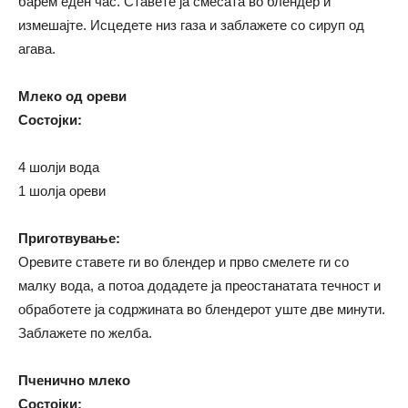
барем еден час. Ставете ја смесата во блендер и
измешајте. Исцедете низ газа и заблажете со сируп од
агава.
Млеко од ореви
Состојки:
4 шолји вода
1 шолја ореви
Приготвување:
Оревите ставете ги во блендер и прво смелете ги со
малку вода, а потоа додадете ја преостанатата течност и
обработете ја содржината во блендерот уште две минути.
Заблажете по желба.
Пченично млеко
Состојки: