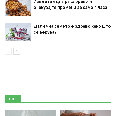
Изедете една рака ореви и
очекувајте промени за само 4 часа
Дали чиа семето е здраво како што
се верува?
ТОП 5