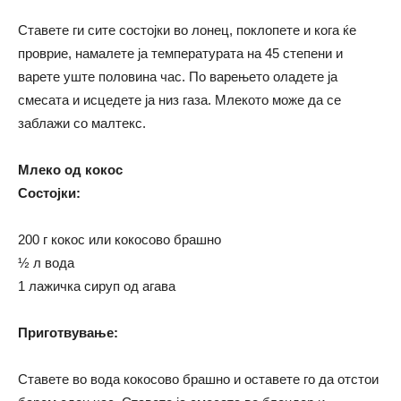
Ставете ги сите состојки во лонец, поклопете и кога ќе
проврие, намалете ја температурата на 45 степени и
варете уште половина час. По варењето оладете ја
смесата и исцедете ја низ газа. Млекото може да се
заблажи со малтекс.
Млеко од кокос
Состојки:
200 г кокос или кокосово брашно
½ л вода
1 лажичка сируп од агава
Приготвување:
Ставете во вода кокосово брашно и оставете го да отстои