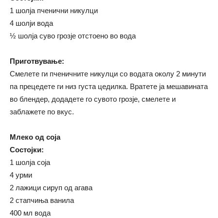
1 шолја пченични никулци
4 шолји вода
½ шолја суво грозје отстоено во вода
Приготвување:
Смелете ги пченичните никулци со водата околу 2 минути
па прецедете ги низ густа цедилка. Вратете ја мешавината
во блендер, додадете го сувото грозје, смелете и
заблажете по вкус.
Млеко од соја
Состојки:
1 шолја соја
4 урми
2 лажици сируп од агава
2 стапчиња ванила
400 мл вода