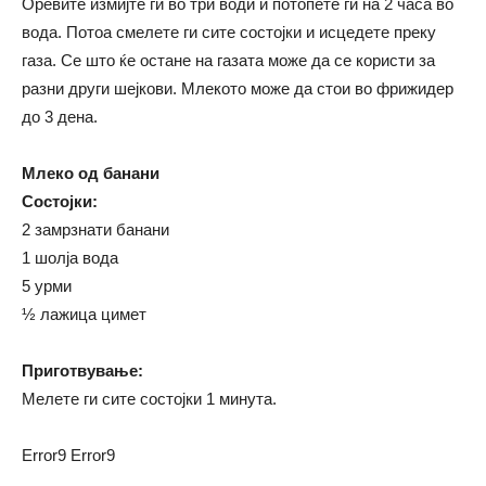
Оревите измијте ги во три води и потопете ги на 2 часа во
вода. Потоа смелете ги сите состојки и исцедете преку
газа. Се што ќе остане на газата може да се користи за
разни други шејкови. Млекото може да стои во фрижидер
до 3 дена.
Млеко од банани
Состојки:
2 замрзнати банани
1 шолја вода
5 урми
½ лажица цимет
Приготвување:
Мелете ги сите состојки 1 минута.
Error9
Error9