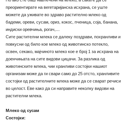
преориентирате на вегетаријанска исхрана, се уште
можете да уживате во здраво растително млеко од
бадеми, ореви, сусам, ориз, кокос, пченица, соја, банана,
индиски оревчиња, рогач,…
Сите растителни млека се далеку поздрави, похранливи и
повкусни од било кое млеко од животинско потекло,
освен, секако, мајчиното млеко кое е број 1 за исхрана на
доенчињата на сите видови цицачи. За разлика од
животинските млека, чии хранливи состојки нашиот
организам може да ги свари само до 25 отсто, хранливите
состојки од растителните млека може да се сварат речиси
во целост. Еве како да си направите неколку видови на
растителни млека.
Млеко од сусам
Состојки: