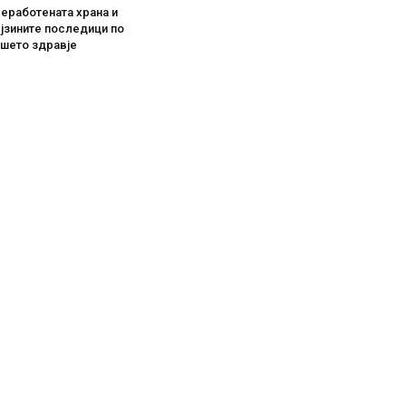
еработената храна и
јзините последици по
ашето здравје