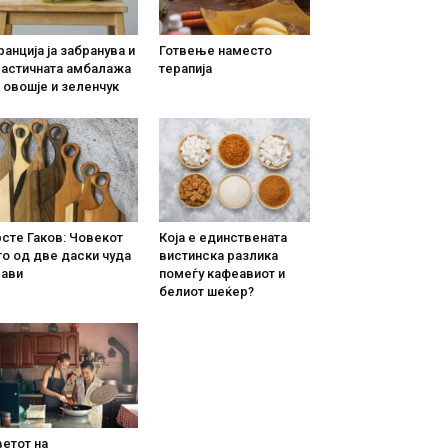
анција ја забранува и
Готвење наместо
ластичната амбалажа
терапија
 овошје и зеленчук
сте Гаков: Човекот
Која е единствената
о од две даски чуда
вистинска разлика
рави
помеѓу кафеавиот и
белиот шеќер?
етот на