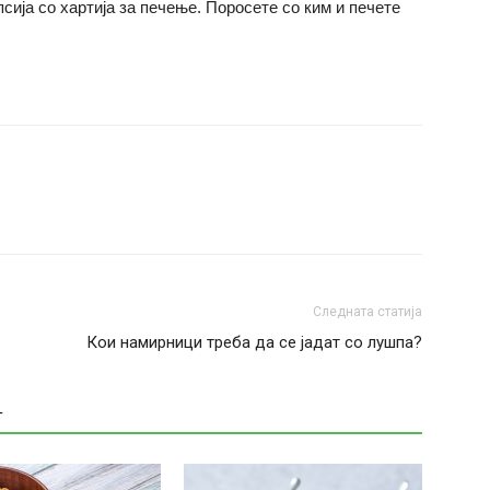
сија со хартија за печење. Поросете со ким и печете
Следната статија
Кои намирници треба да се јадат со лушпа?
Т