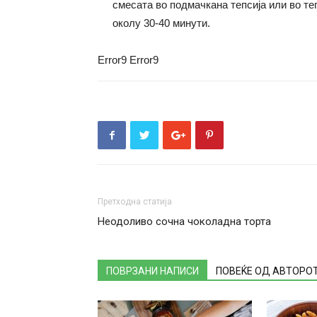
смесата во подмачкана тепсија или во теп
околу 30-40 минути.
Error9
Error9
Претходна статија
Неодоливо сочна чоколадна торта
ПОВРЗАНИ НАПИСИ
ПОВЕЌЕ ОД АВТОРО