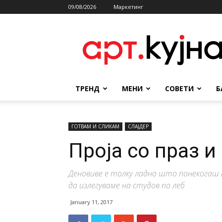
09/08/2026
Маркетинг
АРТКУЈНА
ТРЕНД
МЕНИ
СОВЕТИ
Б
ГОТВАМ И СЛИКАМ
СЛАЈДЕР
Проја со праз и
Деновиве е толку ладно што понекогаш н
да излегуваме на студов по леб
January 11, 2017