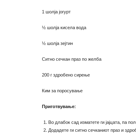
1 шолја јогурт
½ шолја кисела вода
½ шолја зејтин
Ситно сечкан праз по желба
200 г здробено сирење
Ким за поросување
Приготвување:
Во длабок сад изматете ги јајцата, па пол
Додадете ги ситно сечканиот праз и здро