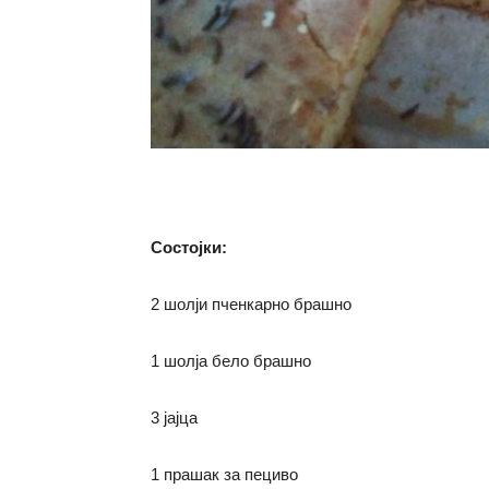
Состојки:
2 шолји пченкарно брашно
1 шолја бело брашно
3 јајца
1 прашак за пециво