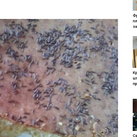
Фр
п
за
Кр
шт
п
Св