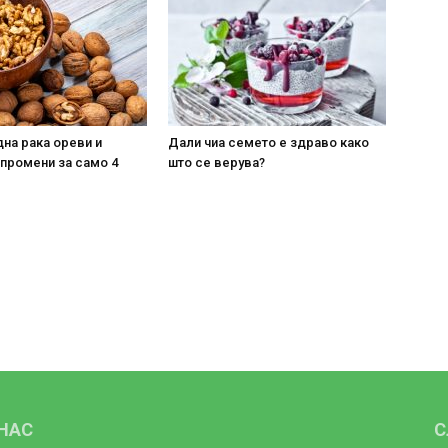
на рака ореви и
Дали чиа семето е здраво како
 промени за само 4
што се верува?
 НАС
С