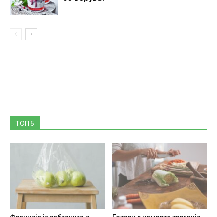
ТОП 5
Франција ја забранува и
Готвење наместо терапија