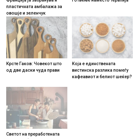
пластичната амбалажа за
овошје и зеленчук
Крсте Гаков: Човекот што
Која е единствената
од две даски чуда прави
вистинска разлика помеѓу
кафеавиот и белиот шеќер?
Светот на преработената