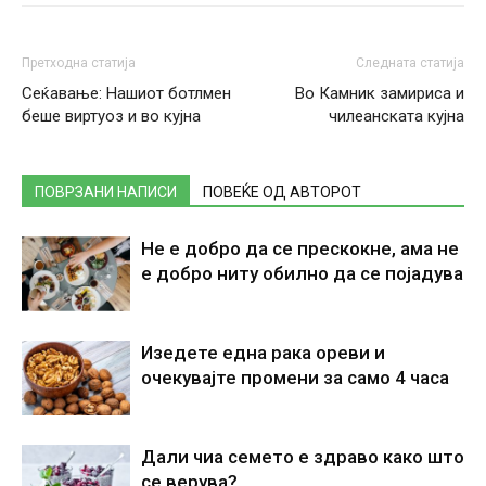
Претходна статија
Следната статија
Сеќавање: Нашиот ботлмен
Во Камник замириса и
беше виртуоз и во кујна
чилеанската кујна
ПОВРЗАНИ НАПИСИ
ПОВЕЌЕ ОД АВТОРОТ
Не е добро да се прескокне, ама не
е добро ниту обилно да се појадува
Изедете една рака ореви и
очекувајте промени за само 4 часа
Дали чиа семето е здраво како што
се верува?