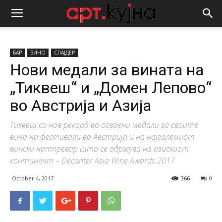
БАР
ВИНО
СЛАЈДЕР
Нови медали за вината на
„Тиквеш“ и „Домен Лепово“
во Австрија и Азија
Тиквеш со нов рекорд во освоени медали за своите
вина на фестивали во Австрија и на најголемиот
вински натпревар што се одржува на азискиот
континент – Decanter Asia Wine Awards 2017
October 4, 2017
366
0