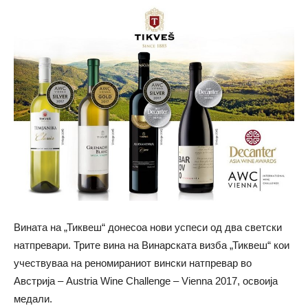
Вината на „Тиквеш“ донесоа нови успеси од два светски
натпревари. Трите вина на Винарската визба „Тиквеш“ кои
учествуваа на реномираниот вински натпревар во
Австрија – Austria Wine Challenge – Vienna 2017, освоија
медали.