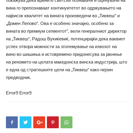
покажува дека врвните светски познавачи и оценувачи на
вина го препознаваат континуитетот во одржувањето на
највисок квалитет на вината произведени во „Тиквеш“ и
„Домен Лепово“. Ова е особено значајно, особено за
вината во премиум сегментот“, вели генералниот директор
на „Тиквеш“, Радош Вукиќевиќ, потенцирајќи дека ваквиот
успех отвора можности за зголемување на извозот на
вино во шишиња и истовремено придонесува за јакнење
на реномето на целата македонска винска индустрија, што
е една од стратешките цели на „Тиквеш“ како нејзин
предводник.
Error9
Error9