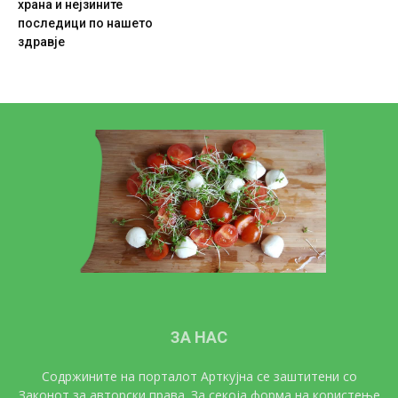
храна и нејзините
последици по нашето
здравје
ЗА НАС
Содржините на порталот Арткујна се заштитени со
Законот за авторски права. За секоја форма на користење