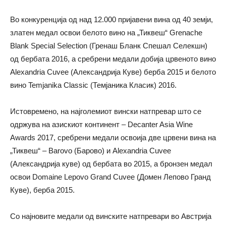
Во конкуренција од над 12.000 пријавени вина од 40 земји,
златен медал освои белото вино на „Тиквеш“ Grenache
Blank Special Selection (Гренаш Бланк Спешал Селекшн)
од бербата 2016, а сребрени медали добија црвеното вино
Alexandria Cuvee (Александрија Куве) берба 2015 и белото
вино Temjanika Classic (Темјаника Класик) 2016.
Истовремено, на најголемиот вински натпревар што се
одржува на азискиот континент – Decanter Asia Wine
Awards 2017, сребрени медали освоија две црвени вина на
„Тиквеш“ – Barovo (Барово) и Alexandria Cuvee
(Александрија куве) од бербата во 2015, а бронзен медал
освои Domaine Lepovo Grand Cuvee (Домен Лепово Гранд
Куве), берба 2015.
Со најновите медали од винските натпревари во Австрија