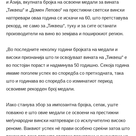
и Азија, вкупната бројка на освоени медали за вината
„Тиквеш“ и „Домен Лепово“ на престижни светски вински
натпревари оваа година се искачи на 60, што претставува
рекорд, не само за „Тиквеш“, туку и за сите останати
производители на вино во земјава и поширокиот регион.
„Во последните неколку години бројката на медали и
високи признанија што ги освојуваат вината на „Тиквеш“ е
во постојан пораст и надминува 50 годишно. Секоја година
имаме поголем успех во споредба со претходната, така
што и годинава во споредба со изминатиот период
освоивме рекорден број медали.
Иако станува збор за импозантна бројка, сепак, уште
поважно е што овие медали се освоени на престижни
меѓународни вински натпревари со исклучително високо
реноме. Ваквиот успех нѐ прави особено среќни затоа што