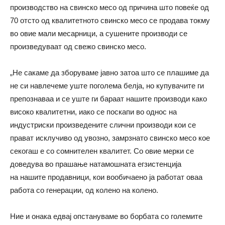
производство на свинско месо од причина што повеќе од
70 отсто од квалитетното свинско месо се продава токму
во овие мали месарници, a сушените производи се
произведуваат од свежо свинско месо.
„Не сакаме да зборуваме јавно затоа што се плашиме да
не си навлечеме уште поголема белја, но купувачите ги
препознаваа и се уште ги бараат нашите производи како
високо квалитетни, иако се поскапи во однос на
индустриски произведените слични производи кои се
прават исклучиво од увозно, замрзнато свинско месо кое
секогаш е со сомнителен квалитет. Со овие мерки се
доведува во прашање натамошната егзистенција
на нашите продавници, кои вообичаено ја работат оваа
работа со генерации, од колено на колено.
Ние и онака едвај опстануваме во борбата со големите