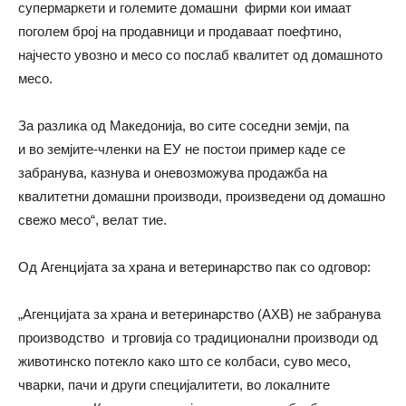
супермаркети и големите домашни фирми кои имаат
поголем број на продавници и продаваат поефтино,
најчесто увозно и месо со послаб квалитет од домашното
месо.
За разлика од Македонија, во сите соседни земји, па
и во земјите-членки на ЕУ не постои пример каде се
забранува, казнува и оневозможува продажба на
квалитетни домашни производи, произведени од домашно
свежо месо“, велат тие.
Од Агенцијата за храна и ветеринарство пак со одговор:
„Агенцијата за храна и ветеринарство (АХВ) не забранува
производство и трговија со традиционални производи од
животинско потекло како што се колбаси, суво месо,
чварки, пачи и други специјалитети, во локалните