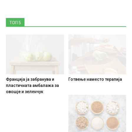
ТОП 5
Франција ја забранува и
Готвење наместо терапија
пластичната амбалажа за
овошје и зеленчук