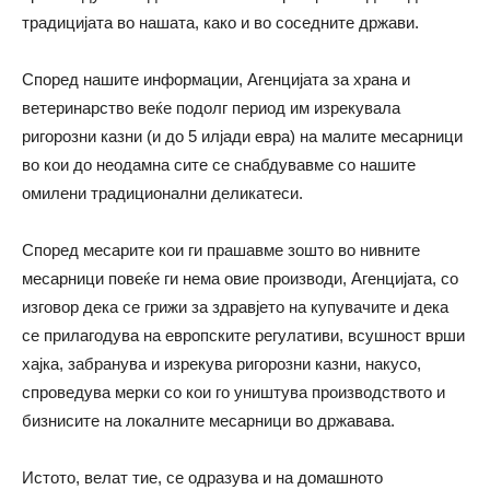
традицијата во нашата, како и во соседните држави.
Според нашите информации, Агенцијата за храна и
ветеринарство веќе подолг период им изрекувала
ригорозни казни (и до 5 илјади евра) на малите месарници
во кои до неодамна сите се снабдувавме со нашите
омилени традиционални деликатеси.
Според месарите кои ги прашавме зошто во нивните
месарници повеќе ги нема овие производи, Aгенцијата, со
изговор дека се грижи за здравјето на купувачите и дека
се прилагодува на европските регулативи, всушност врши
хајка, забранува и изрекува ригорозни казни, накусо,
спроведува мерки со кои го уништува производството и
бизнисите на локалните месарници во државава.
Истото, велат тие, се одразува и на домашното