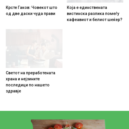
Крсте Гаков: Човекот што
Која е единствената
од две даски чуда прави
вистинска разлика помеѓу
кафеавиот и белиот шеќер?
Светот на преработената
храна и нејзините
последици по нашето
здравје