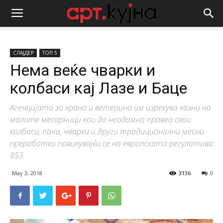
СЛАЈДЕР
ТОП 5
Нема веќе чварки и
колбаси кај Лазе и Баце
Агенцијата за храна и ветерина им изрекува казни на
малите месарници кои до неодамна правеа свои
колбаси, пача, чварки и други традиционални месни
преработки повикувајќи се на европската регулатива
853.
May 3, 2018
3136
0