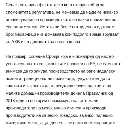
Сепак, останува фактот дека кога станува збор за
споменатата регулатива, не можевме да најдеме никакво
ограничување на производството на вакви производи во
соседните земји. Истото ни беше потврдено и од голем
број месарници низ државава кои подолго време војуваат
со АХВ и со државата за ова прашање.
На пример, соседна Србија која е и понапред од нас во
усогласувањето со законските прописи на ЕУ, не само што
внимава да го зачува производството на овие надалеку
познати традиционални производи, туку, со цел да го
заштити и законски да го регулира производството на
малите домашни производители донела Правилник од
2018 година со кој им овозможува на сите мали
производители на месо, млеко и млечни производи,
производители на свинско, говедско, зајачко, пилешко,
мисиркино месо, јајца, дивеч…,не само во месарниците