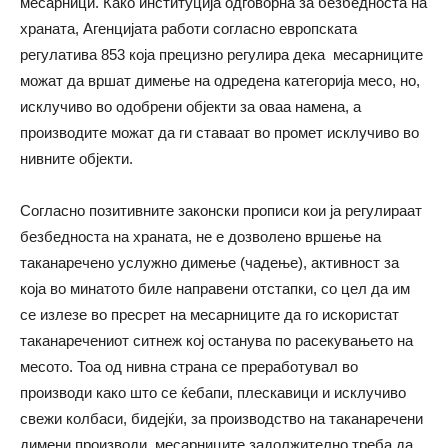
месарници. Како институција одговорна за безбедноста на
храната, Агенцијата работи согласно европската
регулатива 853 која прецизно регулира дека месарниците
можат да вршат димење на одредена категорија месо, но,
исклучиво во одобрени објекти за оваа намена, а
производите можат да ги ставаат во промет исклучиво во
нивните објекти.
Согласно позитивните законски прописи кои ја регулираат
безбедноста на храната, не е дозволено вршење на
таканаречено услужно димење (чадење), активност за
која во минатото биле направени отстапки, со цел да им
се излезе во пресрет на месарниците да го искористат
таканаречениот ситнеж кој останува по расекувањето на
месото. Тоа од нивна страна се преработувал во
производи како што се ќебапи, плескавици и исклучиво
свежи колбаси, бидејќи, за производство на таканаречени
димени производи, месарниците задолжително треба да