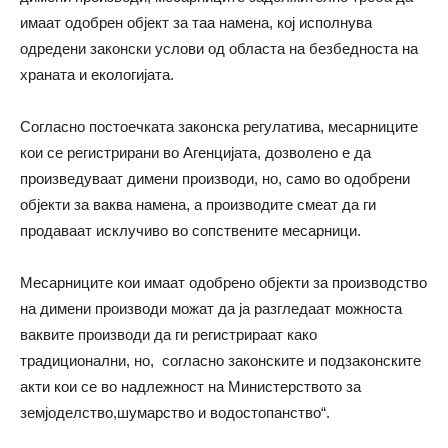
имаат одобрен објект за таа намена, кој исполнува
одредени законски услови од областа на безбедноста на
храната и екологијата.
Согласно постоечката законска регулатива, месарниците
кои се регистрирани во Агенцијата, дозволено е да
произведуваат димени производи, но, само во одобрени
објекти за ваква намена, а производите смеат да ги
продаваат исклучиво во сопствените месарници.
Месарниците кои имаат одобрено објекти за производство
на димени производи можат да ја разгледаат можноста
ваквите производи да ги регистрираат како
традиционални, но, согласно законските и подзаконските
акти кои се во надлежност на Министерството за
земјоделство,шумарство и водостопанство“.