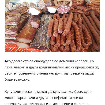
Ако досега сте се снабдувале со домашни колбаси, со
пача, чварки и други традиционални месни преработки од
своите проверени локални месари, тоа повеќе нема да
биде возможно.
Купувачите веќе не можат да купуваат колбаси, суво
месо, чварки, пачи и други специјалитети кои се
произведуваат од локалните месарници и се дел од