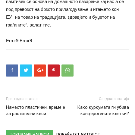
памтивек се основа на домашното пазарење кај нас а се
под превозот на брзото прилагодување и итањето кон
ЕУ, на товар на традицијата, здравјето и буџетот на
граѓаните“, велат тие.
Error9
Error9
Претходна статија
Следната статија
Наместо пластични, време е
Како куркумата ги убива
за растителни кеси
канцерогените клетки?
ПОВРЗАНИ НАПИСИ
ПОВЕЌЕ ОД АВТОРОТ