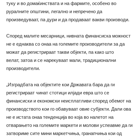
туку и во домаќинствата и на фармите, особено во
руралните општини, легално и непречено да
произведуваат, па дури и да продаваат вакви производи.
Според малите месарници, нивната финансиска можност
не е еднаква со онаа на големите производители за да
можат да регистрираат такви објекти, па како што
велат, затоа и се нарекуваат мали, традиционални
производители.
„Изградбата на објектите кои Државата бара да ги
регистрираат чинат стотици илјади евра што се
финансиски и економски неисплатливи според обемот на
производството кои го обавуваат овие субјекти. Дали ова
не е истата онаа тенденција во која во налетот на
отварањето на големите маркети и молови успеавме да ги
затвориме сите мини маркетчиња, гранапчиња кои од