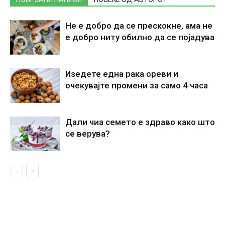
Не е добро да се прескокне, ама не
е добро ниту обилно да се појадува
Изедете една рака ореви и
очекувајте промени за само 4 часа
Дали чиа семето е здраво како што
се верува?