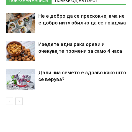
ПОВРЗАНИ НАПИСИ
ПОВЕЌЕ ОД АВТОРОТ
Не е добро да се прескокне, ама не
е добро ниту обилно да се појадува
Изедете една рака ореви и
очекувајте промени за само 4 часа
Дали чиа семето е здраво како што
се верува?