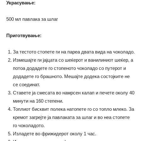
Украсување:
500 мл павлака за шлаг
Приготвување:
За тестото стопете ги на пареа двата вида на чоколадо.
Измешајте ги јајцата со шеќерот и ванилиниот шеќер, а
потоа додадете го стопеното чоколадо со путерот и
додадете го брашното. Мешајте додека состојките не
се соединат.
Ставете ја смесата во намрсен калап и печете околу 40
минути на 160 степени.
Топлиот бисквит полека натопете го со топло млеко. За
кремот загрејте ја павлаката за шлаг и во неа стопете
го чоколадото.
Изладете во фрижидерот околу 1 час.