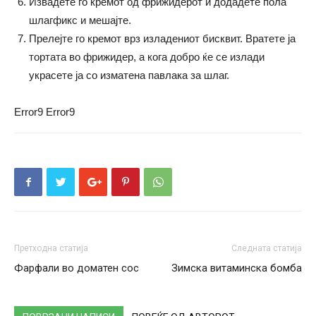
Извадете го кремот од фрижидерот и додадете пола
шлагфикс и мешајте.
Прелејте го кремот врз изладениот бисквит. Вратете ја
тортата во фрижидер, а кога добро ќе се излади
украсете ја со изматена павлака за шлаг.
Error9
Error9
Претходна статија
Следната статија
Фарфали во доматен сос
Зимска витаминска бомба