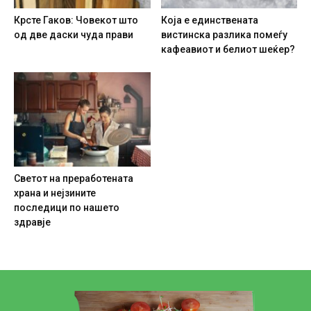
Крсте Гаков: Човекот што
Која е единствената
од две даски чуда прави
вистинска разлика помеѓу
кафеавиот и белиот шеќер?
Светот на преработената
храна и нејзините
последици по нашето
здравје