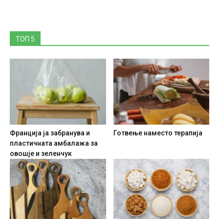
ТОП 5
Франција ја забранува и
Готвење наместо терапија
пластичната амбалажа за
овошје и зеленчук