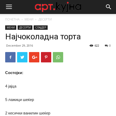
ПОЧЕТНА
МЕНИ
ДЕСЕРТИ
МЕНИ
ДЕСЕРТИ
СЛАЈДЕР
Најчоколадна торта
December 29, 2016
622
0
Состојки:
4 јајца
5 лажици шеќер
2 кесички ванилин шеќер