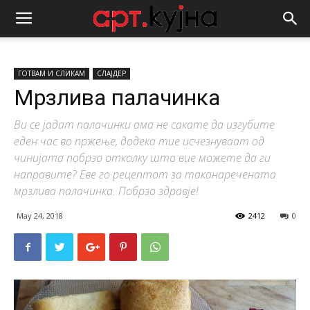
ГОТВАМ И СЛИКАМ
СЛАЈДЕР
Мрзлива палачинка
Ви се јадат палачинки ама не сакате да изгубите
еден час во пржење, додека тие исчезнуваат од
чинијата побрзо отколку што вие можете да ги
направите? Еве го рецептот за таканаречената
мрзлива палачинка. Побрзо здравје!
May 24, 2018
2412
0