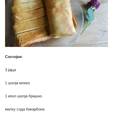
Состојки:
3 јајца
1 шолја млеко
1 ипол шолја брашно
малку сода бикарбона