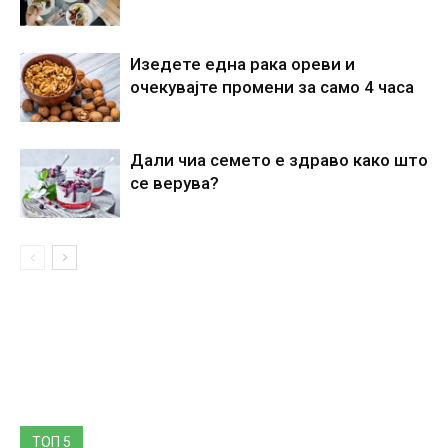
Изедете една рака ореви и
очекувајте промени за само 4 часа
Дали чиа семето е здраво како што
се верува?
ТОП 5