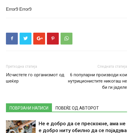
Error9
Error9
Претходна статија
Следната статија
Исчистете го организмот од
6 популарни производи кои
шеќер
нутриционистите никогаш не
би ги јаделе
ПОВРЗАНИ НАПИСИ
ПОВЕЌЕ ОД АВТОРОТ
Не е добро да се прескокне, ама не
е добро ниту обилно да се појадува