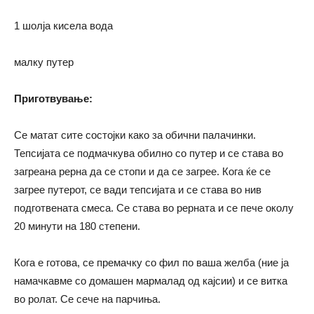
1 шолја кисела вода
малку путер
Приготвување:
Се матат сите состојки како за обични палачинки.
Тепсијата се подмачкува обилно со путер и се става во
загреана рерна да се стопи и да се загрее. Кога ќе се
загрее путерот, се вади тепсијата и се става во нив
подготвената смеса. Се става во рерната и се пече околу
20 минути на 180 степени.
Кога е готова, се премачку со фил по ваша желба (ние ја
намачкавме со домашен мармалад од кајсии) и се витка
во ролат. Се сече на парчиња.