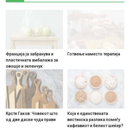
Франција ја забранува и
Готвење наместо терапија
пластичната амбалажа за
овошје и зеленчук
Крсте Гаков: Човекот што
Која е единствената
од две даски чуда прави
вистинска разлика помеѓу
кафеавиот и белиот шеќер?