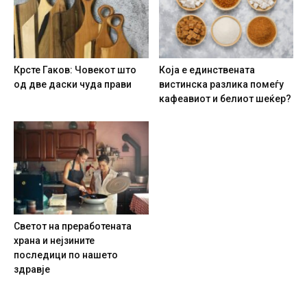
Крсте Гаков: Човекот што
Која е единствената
од две даски чуда прави
вистинска разлика помеѓу
кафеавиот и белиот шеќер?
Светот на преработената
храна и нејзините
последици по нашето
здравје