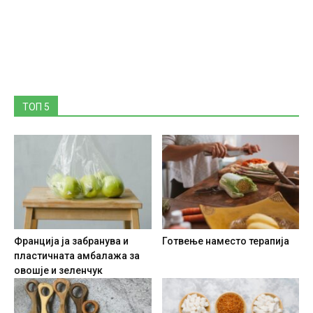
ТОП 5
Франција ја забранува и
Готвење наместо терапија
пластичната амбалажа за
овошје и зеленчук