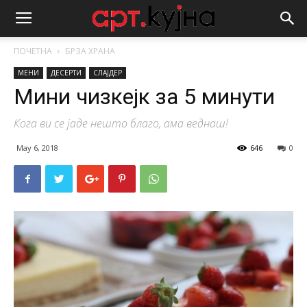
ПОЧЕТНА
БРЗА ХРАНА
МЕНИ
ДЕСЕРТИ
СЛАЈДЕР
Мини чизкејк за 5 минути
Кога ви се јаде нешто благо, ама веднаш!
May 6, 2018
646
0