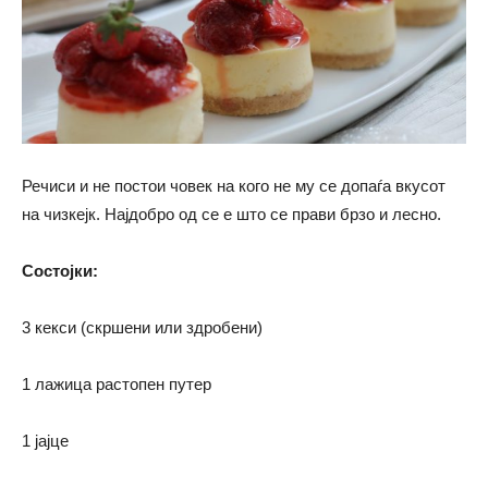
Речиси и не постои човек на кого не му се допаѓа вкусот
на чизкејк. Најдобро од се е што се прави брзо и лесно.
Состојки:
3 кекси (скршени или здробени)
1 лажица растопен путер
1 јајце