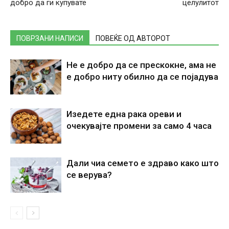
добро да ги купувате
целулитот
ПОВРЗАНИ НАПИСИ
ПОВЕЌЕ ОД АВТОРОТ
Не е добро да се прескокне, ама не
е добро ниту обилно да се појадува
Изедете една рака ореви и
очекувајте промени за само 4 часа
Дали чиа семето е здраво како што
се верува?