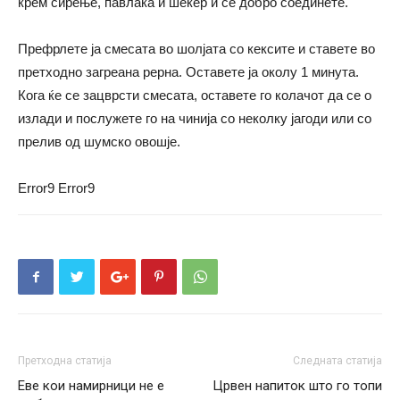
крем сирење, павлака и шеќер и се добро соединете.
Префрлете ја смесата во шолјата со кексите и ставете во
претходно загреана рерна. Оставете ја околу 1 минута.
Кога ќе се зацврсти смесата, оставете го колачот да се о
излади и послужете го на чинија со неколку јагоди или со
прелив од шумско овошје.
Error9
Error9
Претходна статија
Следната статија
Еве кои намирници не е
Црвен напиток што го топи