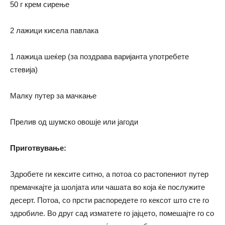
50 г крем сирење
2 лажици кисела павлака
1 лажица шеќер (за поздрава варијанта употребете
стевија)
Малку путер за мачкање
Прелив од шумско овошје или јагоди
Приготвување:
Здробете ги кексите ситно, а потоа со растопениот путер
премачкајте ја шолјата или чашата во која ќе послужите
десерт. Потоа, со прсти распоредете го кексот што сте го
здробиле. Во друг сад изматете го јајцето, помешајте го со