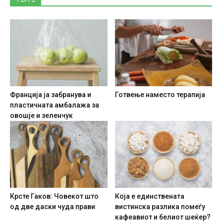
Франција ја забранува и
Готвење наместо терапија
пластичната амбалажа за
овошје и зеленчук
Крсте Гаков: Човекот што
Која е единствената
од две даски чуда прави
вистинска разлика помеѓу
кафеавиот и белиот шеќер?