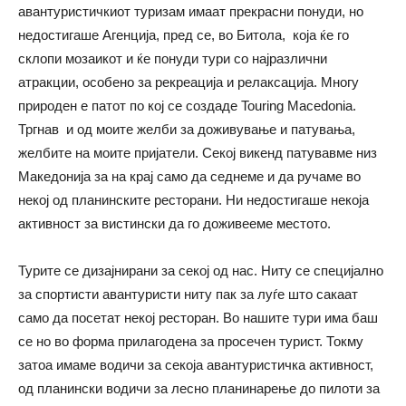
авантуристичкиот туризам имаат прекрасни понуди, но
недостигаше Агенција, пред се, во Битола, која ќе го
склопи мозаикот и ќе понуди тури со најразлични
атракции, особено за рекреација и релаксација. Многу
природен е патот по кој се создаде Touring Macedonia.
Тргнав и од моите желби за доживување и патувања,
желбите на моите пријатели. Секој викенд патувавме низ
Македонија за на крај само да седнеме и да ручаме во
некој од планинските ресторани. Ни недостигаше некоја
активност за вистински да го доживееме местото.
Турите се дизајнирани за секој од нас. Ниту се специјално
за спортисти авантуристи ниту пак за луѓе што сакаат
само да посетат некој ресторан. Во нашите тури има баш
се но во форма прилагодена за просечен турист. Токму
затоа имаме водичи за секоја авантуристичка активност,
од планински водичи за лесно планинарење до пилоти за