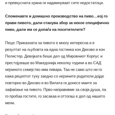
и превкусната храна ги надминуваат сите недостатоци.
Споменавте и домашно производство на пиво…кој го
прави пивото, дали станува збор за некое специфично
пиво, дали им се допаѓа на посетителите?
Пеце: Приказната за пивото е многу интересна и е
резултат на љубовта на една гостинка кон Дихово и кон
Пелистер. Девојката беше дел од Мировниот Корпус и
престојуваше во Македонија неколку години а во САД
нејзиното семејство има пивара. Таа не само што ни го
кажа рецептот туку заедно со нејзините родители дојде
повторно во Дихово и во Вилата ги донесе маите за
зафаќање на пивото. Прво направивме за своја душа, па
го пробаа гостите, го засакаа и оттогаш е дел од нашето
мени.