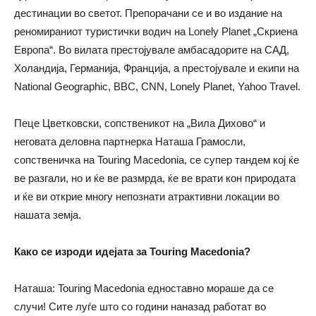
дестинации во светот. Препорачани се и во издание на
реномираниот туристички водич на Lonely Planet „Скриена
Европа“. Во вилата престојувале амбасадорите на САД,
Холандија, Германија, Франција, а престојувале и екипи на
National Geographic, BBC, CNN, Lonely Planet, Yahoo Travel.
Пеце Цветковски, сопственикот на „Вила Дихово“ и
неговата деловна партнерка Наташа Грамосли,
сопственичка на Touring Macedonia, се супер тандем кој ќе
ве разгали, но и ќе ве размрда, ќе ве врати кон природата
и ќе ви открие многу непознати атрактивни локации во
нашата земја.
Како се изроди идејата за
Touring Macedonia
?
Наташа: Touring Macedonia едноставно мораше да се
случи! Сите луѓе што со години наназад работат во