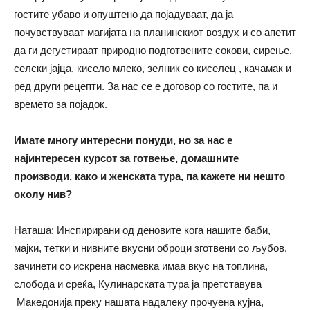
гостите убаво и опуштено да појадуваат, да ја
почувствуваат магијата на планинскиот воздух и со апетит
да ги дегустираат природно подготвените сокови, сирење,
селски јајца, кисело млеко, зелник со киселец , качамак и
ред други рецепти. За нас се е договор со гостите, па и
времето за појадок.
Имате многу интересни понуди, но за нас е
најинтересен курсот за готвење, домашните
производи, како и женската тура, па кажете ни нешто
околу нив?
Наташа: Инспирирани од деновите кога нашите баби,
мајки, тетки и нивните вкусни оброци зготвени со љубов,
зачинети со искрена насмевка имаа вкус на топлина,
слобода и среќа, Кулинарската тура ја претставува
Македонија преку нашата надалеку прочуена кујна,