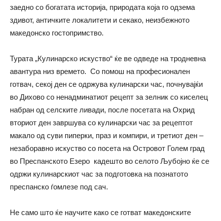
заедно со богатата историја, природата која го одзема
здивот, античките локалитети и секако, неизбежното
македонско гостопримство.
Турата „Кулинарско искуство“ ќе ве одведе на тродневна
авантура низ времето. Со помош на професионален
готвач, секој ден се одржува кулинарски час, почнувајќи
во Дихово со ненадминатиот рецепт за зелник со киселец
набран од селските ливади, после посетата на Охрид
вториот ден завршува со кулинарски час за рецептот
макало од суви пиперки, праз и компири, и третиот ден –
незаборавно искуство со посета на Островот Голем град
во Преспанското Езеро кадешто во селото Љубојно ќе се
одржи кулинарскиот час за подготовка на познатото
преспанско ѓомлезе под сач.
Не само што ќе научите како се готват македонските