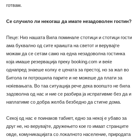
готвам.
Се случило ли некогаш да имате незадоволен гостин?
Пеце: Низ нашата Вила поминале стотици и стотици гости
ама буквално од сите краишта на светот и верувајте
можам да се сетам само на една незадоволна гостинка
која имаше резервација преку booking.com и веќе
однапред знаеше колку е цената за престој, но за жал во
Битола ги потрошила парите и не можеше да плати за
ноќевањата. Во таа ситуација рече дека воопшто не била
задоволна од нас и ние се разбира ја испративме без да и
наплатиме со добра желба безбедно да стигне дома.
Секој од нас е поинаков табиет, едно за некој е убаво за
друг не, но верувајте, дружењето кое го имаат странците
овде, комуникацијата со локалното население, природата