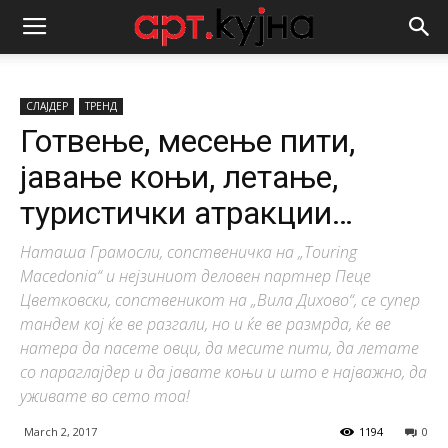
СЛАЈДЕР
ТРЕНД
Готвење, месење пити,
јавање коњи, летање,
туристички атракции…
Наташа Грамосли, сопственичка на „Touring
Macedonia“ и нејзиниот деловен партнер Пеце
Цветковски, сопственикот на „Вила Дихово“, се супер
тандем кој ќе ве разгали, но и ќе ве размрда, ќе ве
натера да пасете овци, да месите пити, да летате
со параглајдер и да јавате коњи и што е најважно, да
уживате во сето тоа!
March 2, 2017
1194
0