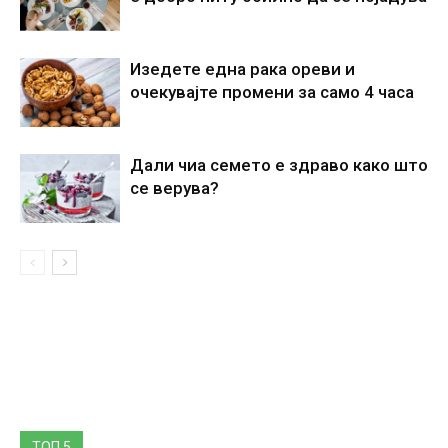
Изедете една рака ореви и
очекувајте промени за само 4 часа
Дали чиа семето е здраво како што
се верува?
ТОП 5