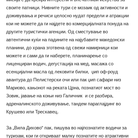
своите патници. Нивните тури се мозаик од активности и
доживувања и речиси целосно нудат предели и атракции
кои не можете да ги најдете во комерцијалната понуда на
другите туристички агенции. Од сместување во
автентични куќи на падините на најубавите македонски
планини, до храна зготвена од свежи намирници кои
можете и сами да ги наберете, планинарење со
лиценциран водич, дегустација на мед, масажа со
есенцијални масла од лековити билки, џип оф-роуд
авантура до Пелистерски очи или пак џип сафари низ
Мариово, кањонот на реката Црна, познатиот мост во
Зовик, јавање на коњи низ Галичник и се разбира,
адреналинското доживување, тандем параглајдинг во
Крушево или Трескавец.
За „Вила Дихово“ пак, пишува во најпознатите водичи за
туризам, кои ги откриваат малку познатите но атрактивни