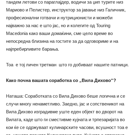
тандем летови со параглајдер, водичи за џип турите низ
Мариово и Пелистер, инструктор за јавање низ Галичник,
професионални готвачи и нутриционисти и можеби
најважно за нас е што јас, но и колегите од Touring
Macedonia како ваши домаќини, сме цело време во
непосредна близина на гостите за да одговориме и на
најпребирливите барања.
Тоа е тој личен третман што го добиваат нашите патници.
Како почна вашата соработка со „Вила Дихово“?
Наташа: Соработката со Вила Дихово беше логична и се
случи многу ненаметливо. Заедно, јас и сопственикот на
Вила Дихово изградивме уште еден објект во дворот на
Вилата, каде што ги сместивме кујната и трпезаријата во
кои ќе се одржуваат кулинарските часови, всушност тоа е