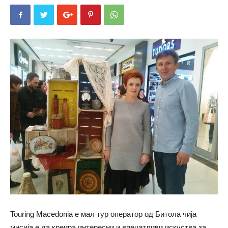
Touring Macedonia е мал тур оператор од Битола чија
мисија е да креира интересни и впечатливи искуства за