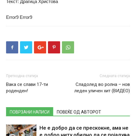
Текст: Драгица Христова
Error9
Error9
Претходна статија
Следната статија
Вака се слави 17-ти
Сладолед во ролна – нов
роденден!
леден уличен хит (ВИДЕО)
ПОВРЗАНИ НАПИСИ
ПОВЕЌЕ ОД АВТОРОТ
Не е добро да се прескокне, ама не
е добро ниту обилно да се појадува