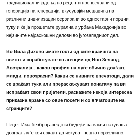
традиционални јадења по рецепти пренесувани од
генерација на генерација, вкусувајќи мешавина на
различни цивилизации сервирани во едноставни порции,
туку и ќе ја прошетате рурална и урбана Македонија во
нејзините најраскошни делови во југозападниот дел.
Во Вила Дихово имате гости од сите краишта на
светот и соработувате со агенции од Нов Зеланд,
Австралија…каков профил на луѓе обично доаѓаат,
млади, повозрасни?
Какви се нивните впечатоци, дали
се враќаат тука или прераскажуваат понатаму па ви
испраќаат свои пријатели, раскажете некоја интересна
приказна врзана со овие посети и со впчатоците на
странците?
Пеце: Има безброј анегдоти бидејќи на вакви патувања
доаѓаат луѓе кои сакаат да искусат нешто поразлично,