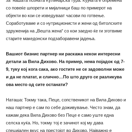
за нашата позната Кулинарска тура. Кујната е опремена
со повеќе шпорети и мијалници баш по примерот на
објекти во кои се изведуваат часови по готвење.
Соработуваме и со нутриционисти и жени од битолските
здруженија на „Вешта жена“ со кои заедно ќе ги зготвиме
старите македонски подзаборавени јадења.
Вашиот бизнис партнер ни раскажа некои интересни
детали за Вила Дихово. На пример, нема појадок од 7-
9, туку кој кога сака, ако гостите не се задоволни може
и да не платат, и слично…По што друго се разликува
ова место од сите останати?
Наташа: Токму така, Пеце, сопственикот на Вила Дихово и
наш партнер е сам по себе доживување. Често знам, да
кажам дека Вила Дихово без Пеце е само уште една
селска куќа. Но, токму тој е зачинот кој му дава
специјален вкус на престојот во Дихово. Најважно е