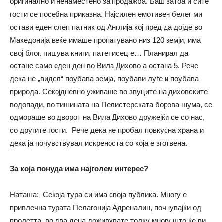
оригинално и ненаместено за продажба. Баш затоа и сите
гости се посебна приказна. Најсилен емотивен белег ми
остави еден слеп патник од Англија кој пред да дојде во
Македонија веќе имаше пропатувано низ 120 земји, има
свој блог, пишува книги, патеписец е… Планирал да
остане само еден ден во Вила Дихово а остана 5. Рече
дека не „видел“ поубава земја, поубави луѓе и поубава
природа. Секојдневно уживаше во звуците на диховските
водопади, во тишината на Пелистерската борова шума, се
одмораше во дворот на Вила Дихово дружејќи се со нас,
со другите гости. Рече дека не пробал повкусна храна и
дека ја почувствувал искреноста со која е зготвена.
За која понуда има најголем интерес?
Наташа: Секоја тура си има своја публика. Многу е
привлечна турата Пелагонија Адреналин, почнувајќи од
пролетта, во два дена доживувате толку многу што ќе ви