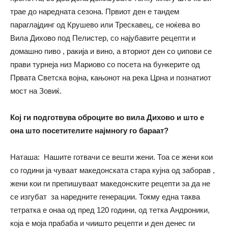
трае до наредната сезона. Првиот ден е тандем
параглајдинг од Крушево или Трескавец, се ноќева во
Вила Дихово под Пелистер, со најубавите рецепти и
домашно пиво , ракија и вино, а вториот ден со џипови се
прави турнеја низ Мариово со посета на бункерите од
Првата Светска војна, кањонот на река Црна и познатиот
мост на Зовиќ.
Кој ги подготвува оброците во вила Дихово и што е
она што посетителите најмногу го бараат?
Наташа: Нашите готвачи се вешти жени. Тоа се жени кои
со години ја чуваат македонската стара кујна од заборав ,
жени кои ги препишуваат македонските рецепти за да не
се изгубат за наредните генерации. Токму една таква
тетратка е онаа од пред 120 години, од тетка Андроники,
која е моја прабаба и чиишто рецепти и ден денес ги