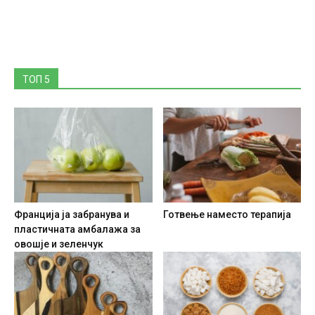
ТОП 5
Франција ја забранува и
Готвење наместо терапија
пластичната амбалажа за
овошје и зеленчук