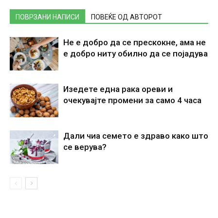
ПОВРЗАНИ НАПИСИ
ПОВЕЌЕ ОД АВТОРОТ
Не е добро да се прескокне, ама не
е добро ниту обилно да се појадува
Изедете една рака ореви и
очекувајте промени за само 4 часа
Дали чиа семето е здраво како што
се верува?