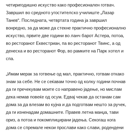
четиригодишно искуство како професионален готвач.
Завршил во средното угостителско училиште „Лазар
Танев“. Последната, четвртата година ја завршил
вонредно, за да може да стекне практично професионално
искуство, првите две години во ланч барот Астера, потоа,
во ресторанот Еквестриан, па во ресторанот Твинс, а од
денеска и во ресторанот Фор, во рамките на Парк хотел и
спа.
„Имам мерак за готвење од мал, практично, готвам откако
знам за себе. Не се сеќавам точно од колку години почнав
да ги пречекувам моите со направено јадење, но мислам
дека немав повеќе од осум. Едвај чекав да останам сам
дома за да влезам во кујна и да подготвам нешто за ручек,
да ги изненадам домашните. Правев летна манџа, тави
ориз, а потоа и покомплицирани јадења. Секогаш кога
дома се спремале некои прослави како слави, родендени