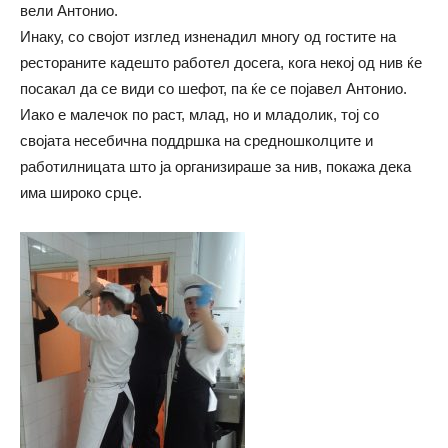
вели Антонио.
Инаку, со својот изглед изненадил многу од гостите на
рестораните кадешто работел досега, кога некој од нив ќе
посакал да се види со шефот, па ќе се појавел Антонио.
Иако е малечок по раст, млад, но и младолик, тој со
својата несебична поддршка на средношколците и
работилницата што ја организираше за нив, покажа дека
има широко срце.