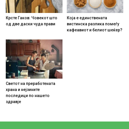
Крсте Гаков: Човекот што
Која е единствената
од две даски чуда прави
вистинска разлика помеѓу
кафеавиот и белиот шеќер?
Светот на преработената
храна и нејзините
последици по нашето
здравје