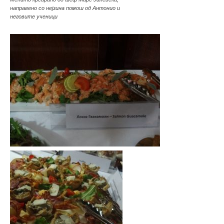
направено со нејзина помош од Антонио и
неговите ученици