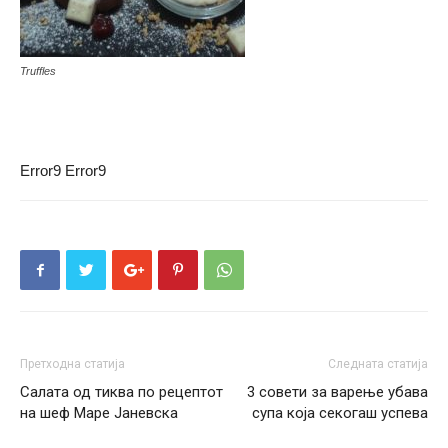
Truffles
Error9
Error9
Претходна статија
Следната статија
Салата од тиква по рецептот
3 совети за варење убава
на шеф Маре Јаневска
супа која секогаш успева