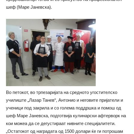
шеф (Маре Јаневска).
Во петокот, во трпезаријата на средното угостителско
училиште „Лазар Танев“, Антонио и неговите пријатели и
ученици под закрила и со голема поддршка и помош од
шеф Маре Јаневска, подготвија кулинарски афтерворк на
кои можеа да се дегустираат нивните специјалитети.
„Остатокот од наградата од 1500 долари ќе ги потрошам