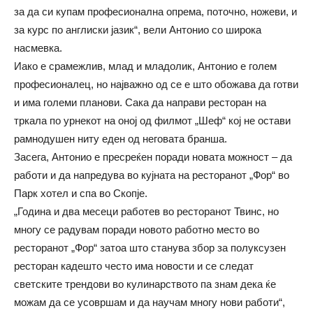
за да си купам професионална опрема, поточно, ножеви, и
за курс по англиски јазик“, вели Антонио со широка
насмевка.
Иако е срамежлив, млад и младолик, Антонио е голем
професионалец, но најважно од се е што обожава да готви
и има големи планови. Сака да направи ресторан на
тркала по урнекот на оној од филмот „Шеф“ кој не остави
рамнодушен ниту еден од неговата бранша.
Засега, Антонио е пресреќен поради новата можност – да
работи и да напредува во кујната на ресторанот „Фор“ во
Парк хотел и спа во Скопје.
„Година и два месеци работев во ресторанот Твинс, но
многу се радувам поради новото работно место во
ресторанот „Фор“ затоа што станува збор за полуксузен
ресторан кадешто често има новости и се следат
светските трендови во кулинарството па знам дека ќе
можам да се усовршам и да научам многу нови работи“,