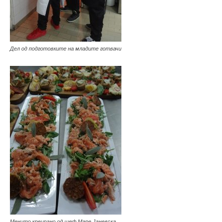
Дел од подготовките на младите готвачи
Менито креирано од шеф Маре Јаневска,