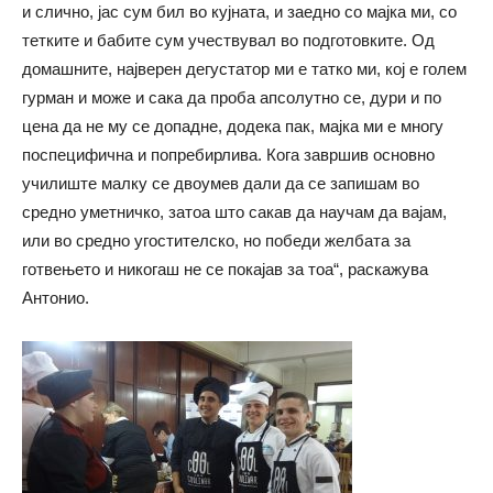
и слично, јас сум бил во кујната, и заедно со мајка ми, со
тетките и бабите сум учествувал во подготовките. Од
домашните, најверен дегустатор ми е татко ми, кој е голем
гурман и може и сака да проба апсолутно се, дури и по
цена да не му се допадне, додека пак, мајка ми е многу
поспецифична и попребирлива. Кога завршив основно
училиште малку се двоумев дали да се запишам во
средно уметничко, затоа што сакав да научам да вајам,
или во средно угостителско, но победи желбата за
готвењето и никогаш не се покајав за тоа“, раскажува
Антонио.