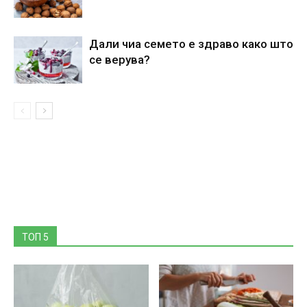
Дали чиа семето е здраво како што
се верува?
ТОП 5