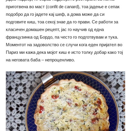
приготвена во маст (confit de canard), тоа јадење е сепак
подобро да го јадете кај шеф, а дома може да си
подговите киш, тоа секој знае да го прави. Се работи за
класичен домашен рецепт, јас го научив од една
французинка од Бордо, па често го подготвувам и тука.
Моментот на задоволство се случи кога еден пријател во
Париз ми кажа дека мојот киш е исто толку добар како тој
на неговата баба – непроценливо.