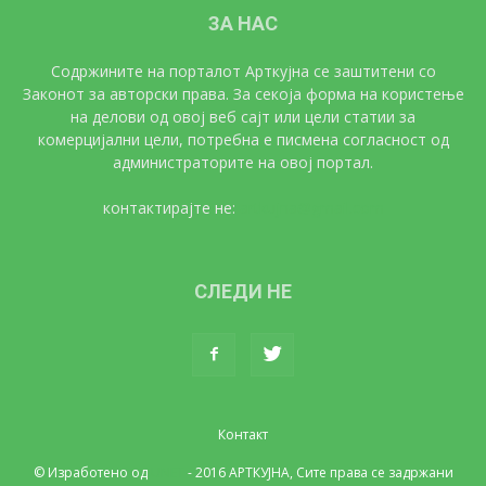
ЗА НАС
Содржините на порталот Арткујна се заштитени со
Законот за авторски права. За секоја форма на користење
на делови од овој веб сајт или цели статии за
комерцијални цели, потребна е писмена согласност од
администраторите на овој портал.
контактирајте не:
artkujna@gmail.com
СЛЕДИ НЕ
Контакт
© Изработено од
UNET
- 2016 АРТКУЈНА, Сите права се задржани