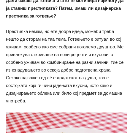
Дали сакаш да готвиш и што те мотивира најмногу да
ја ставиш престилката? Патем, имаш ли дизајнерска
престилка за готвење?
Престилка немам, но ете добра идеја, можеби треба
нешто да сторам на таа тема. Готвењето е ритуал во кој
уживам, особено ако сме собрани поголемо друштво. Ме
привлекува откривање на нови рецепти и вкусови, а
особено уживам во комбинирање на разни зачини, тие се
изненадувањето во секоја добро подготвена храна.
Секако најважен од сѐ е додатокот на душа, тоа е
состојката која ги чини јадењата вкусни, исто како и
дизајнирањето облека или било кој предмет за домашна
употреба.