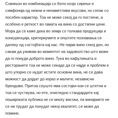
Совињон во комбинација со бело козјо сирење е
симфонија од нежни и ненаметливи вкусови, но сепак со
посебен карактер. Тоа не може секој да го постигне, а
особено е реткост во гамата на вина со достапни цени.
Мора да се каже дека во земја со толкава продукција и
конкуренција, критериумите и општите познавања се
далеку од состојбата кај нас. Не пијам вино секој ден, но
сакам да уживам во моментот на задоволство што може
да го понуди доброто вино. Тука во кафулињата и
рестораните тоа не може секаде да се најде и проблем е
што упорно се нудат истите основни вина, не се дава
можност да дојдат до израз и малите, независни
брендови. Притоа сеуште има состојки кои се штетни и
тоа се чуствува, но ете, очигледно стандардите кај
пошироката публика не се многу високи, па винариите не
се ни трудат да понудат некој квалитет, се може да
помине.