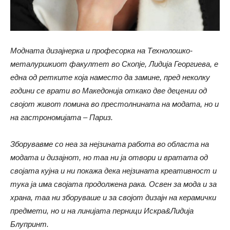
Модната дизајнерка и професорка на Технолошко-
металуршкиот факултет во Скопје, Лидија Георгиева, е
една од ретките која наместо да замине, пред неколку
години се врати во Македонија откако две децении од
својот живот помина во престолнината на модата, но и
на гастрономијата – Париз.
Зборувавме со неа за нејзината работа во областа на
модата и дизајнот, но таа ни ја отвори и вратата од
својата кујна и ни покажа дека нејзината креативност и
тука ја има својата продолжена рака. Освен за мода и за
храна, таа ни зборуваше и за својот дизајн на керамички
предмети, но и на линијата перници Искра&Лидија
Блупринт.