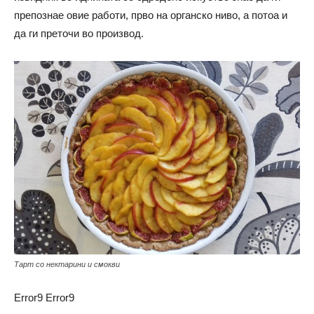
препознае овие работи, прво на органско ниво, а потоа и
да ги преточи во производ.
Тарт со нектарини и смокви
Error9
Error9