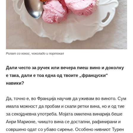
Ролат со кокос, чоколадо и портокал
Дали често за ручек или вечера пиеш вино и доколку
е така, дали е тоа една од твоите „француски“
навики?
Да, точно е, во Франција научив да уживам во виното. Сум
имала можност да пробам и скапи ретки вина, но и од тие
за секојдневна употреба. Мојата омилена винарија беше
Анри Марионе, чиишто вина се достапни, рафинирани и
совршено одат со убаво сирење. Особено нивниот Турен