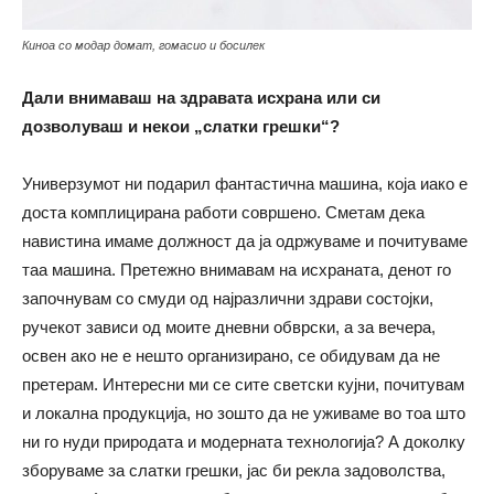
Киноа со модар домат, гомасио и босилек
Дали внимаваш на здравата исхрана или си
дозволуваш и некои „слатки грешки“?
Универзумот ни подарил фантастична машина, која иако е
доста комплицирана работи совршено. Сметам дека
навистина имаме должност да ја одржуваме и почитуваме
таа машина. Претежно внимавам на исхраната, денот го
започнувам со смуди од најразлични здрави состојки,
ручекот зависи од моите дневни обврски, а за вечера,
освен ако не е нешто организирано, се обидувам да не
претерам. Интересни ми се сите светски кујни, почитувам
и локална продукција, но зошто да не уживаме во тоа што
ни го нуди природата и модерната технологија? А доколку
зборуваме за слатки грешки, јас би рекла задоволства,