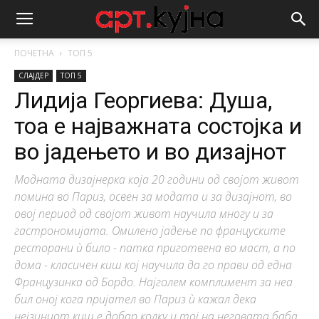
ПОЧЕТНА
ТОП 5
СЛАЈДЕР
ТОП 5
Лидија Георгиева: Душа,
тоа е најважната состојка и
во јадењето и во дизајнот
Модната дизајнерка која 20 години од својот живот
помина во Париз, освен за модата и за дизајнот, во
овој период од својот живот научила многу и за
гастрономијата. Омилено јадење по француските
ресторани ѝ било - патка приготвена во маст, а по
дома - класичен киш кој научила да го прави од една
Французинка од Бордо. Најголем комплимент за неа
бил оној кога пријател во Париз ѝ кажал дека
нејзиниот киш е добар колку и тој на неговата баба.