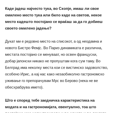
Каде јадеш најчесто тука, во Скопје, имаш ли свое
омилено место тука или било каде на светов, некое
место кадешто постојано се враќаш за да го добиеш
своето омилено јадење?
Дукат ми е редовно место на списокот, а од неодамна и
новото Бистро Фемјс. Во Париз динамиката е различна,
местата постојано се менуваат, но освен француски,
добар јапонски никако не пропуштам кога сум таму. Во
Белград има неколку места кои се вистинско задоволство,
особено Ирис, а кај нас како незаобиколно гастрономско
уживање го препорачувам Мрс во Берово (нека не ве
обесхрабрува името).
Што е според тебе заедничка карактеристика на
модата и на гастрономијата, евентуално, тоа што