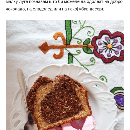
малку луѓе познавам што би можеле да одолеат на добро
чоколадо, на сладолед или на некој убав десерт.