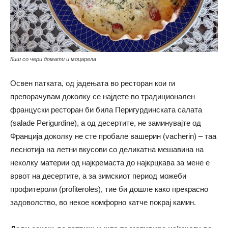
Киш со чери домати и моцарела
Освен патката, од јадењата во ресторан кои ги
препорачувам доколку се најдете во традиционален
француски ресторан би била Перигурдинската салата
(salade Perigurdine), а од десертите, не заминувајте од
Франција доколку не сте пробале вашерин (vacherin) – таа
леснотија на летни вкусови со деликатна мешавина на
неколку материи од најкремаста до најкрцкава за мене е
врвот на десертите, а за зимскиот период можеби
профитероли (profiteroles), тие би дошле како прекрасно
задоволство, во некое комфорно катче покрај камин.