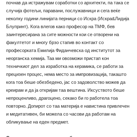
почнав да истражувам соработки со архитекти, па така се
случија фотељи, паравани, послужавници и сега веќе
неколку години линијата перници со Искра (Искра&Лидија
Блупринт). Кога влегов како професор на ТМФ, бев
заинтересирана за сите можности кои се отворени на
факултетот и многу брзо стапив во контакт со
професорката Емилија Фиданчевска од институтот за
неорганска хемија. Таа ми овозможи пристап кон
техничкиот дел за изработка на керамика, се работи за
прецизен процес, нема место за импровизација, такашто
кога тоа беше обезбедено, јас со задоволство можев да
креирам и да ја откријам таа вештина. Иксуството беше
непроценливо, драгоцено, секако би го работела тоа
повторно. Допирот со таа материја е навистина привлечен
и медитативен, би можела со часови да работам на
обликување на еден предмет.