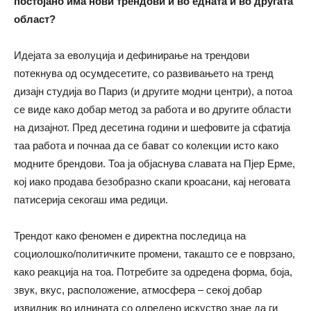
постојано има нови трендови и во едната и во другата
област?
Идејата за еволуција и дефинирање на трендови
потекнува од осумдесетите, со развивањето на тренд
дизајн студија во Париз (и другите модни центри), а потоа
се виде како добар метод за работа и во другите области
на дизајнот. Пред десетина години и шефовите ја сфатија
таа работа и почнаа да се бават со колекции исто како
модните брендови. Тоа ја објаснува славата на Пјер Ерме,
кој иако продава безобразно скапи кроасани, кај неговата
патисерија секогаш има редици.
Трендот како феномен е директна последица на
социолошко/политичките промени, такашто се е поврзано,
како реакција на тоа. Потребите за одредена форма, боја,
звук, вкус, расположение, атмосфера – секој добар
извидник во иднината со одредено искуство знае да ги