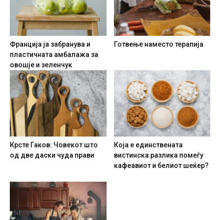
Франција ја забранува и
Готвење наместо терапија
пластичната амбалажа за
овошје и зеленчук
Крсте Гаков: Човекот што
Која е единствената
од две даски чуда прави
вистинска разлика помеѓу
кафеавиот и белиот шеќер?