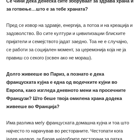
Се чини дека денеска сите зборуваат за здрава храна и
за готвење…што е за тебе храната?
Пред се извор на здравје, енергија, а потоа и на креација и
задоволство. Во сите култури и цивилизации блиските
пријатели и семејството јадат заедно. Тоа не е случајно,
се работи за социјален момент, за церемонија која не ја
правиш со секого (освен ако не мораш).
Долго живееше во Париз, а познато е дека
француската кујна е една од водечките кујни во
Европа, како изгледа дневното мени на просечните
Французи? Што беше твоја омилена храна додека
живееше во Франција
?
Има разлика меѓу француската домашна кујна и тоа што
најчесто го нарачував во рестораните. Честопати кога
јадев надвор, ги барав најдобрите ресторани за патка