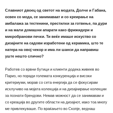
Славниот двоец од светот на модата
,
Долче и Габана
,
освен со мода, се занимаваат и со креирање на
амбалажа за тестенини, престилки за готвење, па дури
и на мали домашни апарати како фрижидери и
микробранови печки. Ти веќе имаше искуство со
дизајните на садови изработени од керамика, што те
натера на овој чекор и има ли шанси да направиш
уште нешто слично?
Работев со врвни бутици и клиенти додека живеев во
Париз, но поради големата конкуренција и високи
критериуми, морав со сета енергија да се фокусирам
исклучиво на мојата колекција и на дизајнирање колекции
за познати брендови. Немав можност да се занимавам и
со креација во другите области на дизајнот, иако тоа многу
ме привлекуваше. По враќањето во Скопје, веднаш