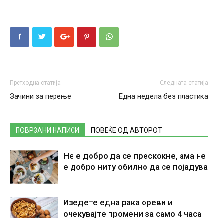
Претходна статија
Следната статија
Зачини за перење
Една недела без пластика
ПОВРЗАНИ НАПИСИ
ПОВЕЌЕ ОД АВТОРОТ
Не е добро да се прескокне, ама не
е добро ниту обилно да се појадува
Изедете една рака ореви и
очекувајте промени за само 4 часа