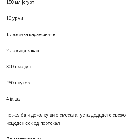
150 мл јогурт
10 урми
1 лажичка каранфилче
2 лажици какао
300 г маџун
250 г путер
4 јајца
по желба и доколку ви е смесата густа додадете свежо
исцеден сок од портокал