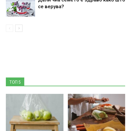
се верува?
ТОП 5