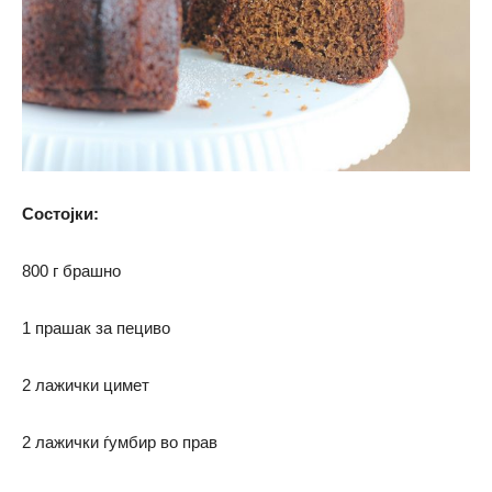
Состојки:
800 г брашно
1 прашак за пециво
2 лажички цимет
2 лажички ѓумбир во прав