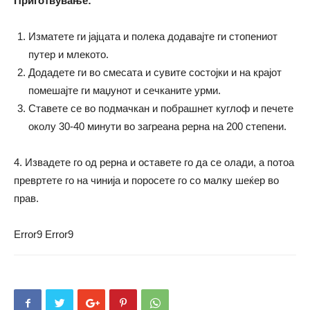
Приготвување:
Изматете ги јајцата и полека додавајте ги стопениот
путер и млекото.
Додадете ги во смесата и сувите состојки и на крајот
помешајте ги маџунот и сечканите урми.
Ставете се во подмачкан и побрашнет куглоф и печете
околу 30-40 минути во загреана рерна на 200 степени.
4. Извадете го од рерна и оставете го да се олади, а потоа
превртете го на чинија и поросете го со малку шеќер во
прав.
Error9
Error9