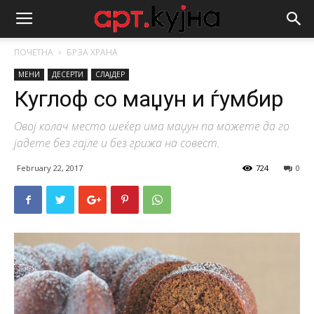
ПОЧЕТНА
БРЗА ХРАНА
МЕНИ
ДЕСЕРТИ
СЛАЈДЕР
Куглоф со маџун и ѓумбир
Овој колач место шеќер има маџун па можете да го
јадете без гајле и без грижа на совест.
February 22, 2017
724
0