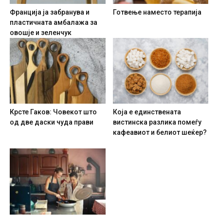
Франција ја забранува и
Готвење наместо терапија
пластичната амбалажа за
овошје и зеленчук
Крсте Гаков: Човекот што
Која е единствената
од две даски чуда прави
вистинска разлика помеѓу
кафеавиот и белиот шеќер?