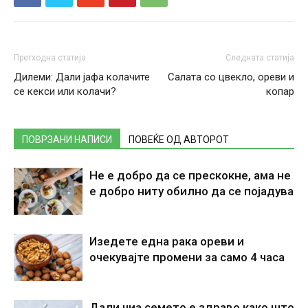
Претходна статија
Следната статија
Дилеми: Дали јафа колачите
Салата со цвекло, ореви и
се кекси или колачи?
копар
ПОВРЗАНИ НАПИСИ
ПОВЕЌЕ ОД АВТОРОТ
Не е добро да се прескокне, ама не
е добро ниту обилно да се појадува
Изедете една рака ореви и
очекувајте промени за само 4 часа
Дали чиа семето е здраво како што