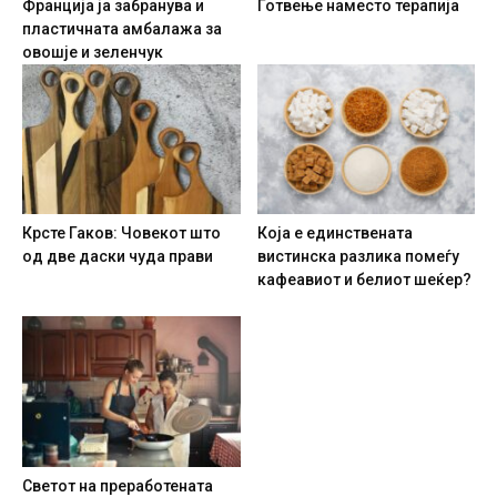
Франција ја забранува и
Готвење наместо терапија
пластичната амбалажа за
овошје и зеленчук
Крсте Гаков: Човекот што
Која е единствената
од две даски чуда прави
вистинска разлика помеѓу
кафеавиот и белиот шеќер?
Светот на преработената