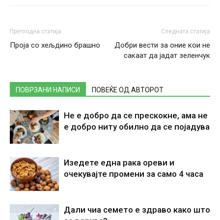
Претходна статија
Следната статија
Проја со хељдино брашно
Добри вести за оние кои не
сакаат да јадат зеленчук
ПОВРЗАНИ НАПИСИ
ПОВЕЌЕ ОД АВТОРОТ
Не е добро да се прескокне, ама не
е добро ниту обилно да се појадува
Изедете една рака ореви и
очекувајте промени за само 4 часа
Дали чиа семето е здраво како што