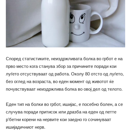
Според статистиките, неиздржливата болка во грбот е на
прво место кога станува збор за причините поради кои
луѓето отсуствуваат од работа. Околу 80 отсто од луѓето,
без оглед на возраста, во еден момент од животот ќе
почувствуваат неиздржлива болка во овој дел од телото.
Еден тип на болки во грбот, ишијас, е посебно болен, а се
случува поради притисок или дразба на еден од петте
р’бетни корени на нервите кои заедно го сочинуваат
ишијадичниот нерв.