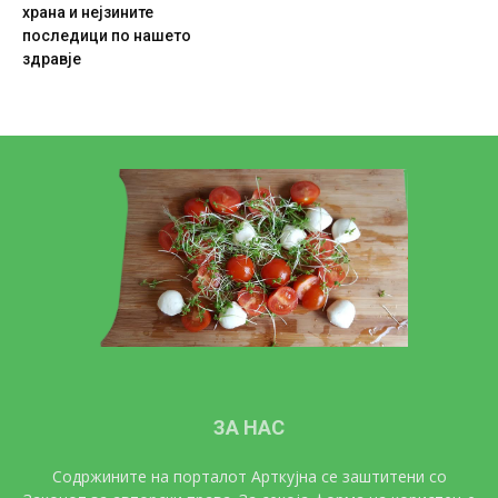
храна и нејзините
последици по нашето
здравје
ЗА НАС
Содржините на порталот Арткујна се заштитени со