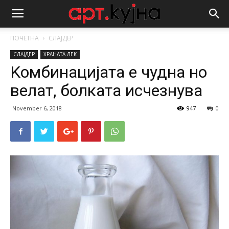
ПОЧЕТНА
СЛАЈДЕР
СЛАЈДЕР
ХРАНАТА ЛЕК
Kомбинацијата е чудна но
велат, болката исчезнува
November 6, 2018
947
0