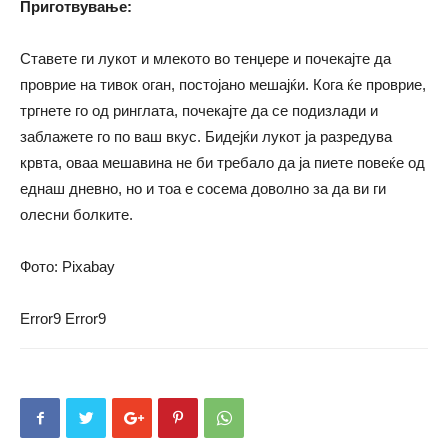
Приготвување
:
Ставете ги лукот и млекото во тенџере и почекајте да
проврие на тивок оган, постојано мешајќи. Кога ќе проврие,
тргнете го од ринглата, почекајте да се подизлади и
заблажете го по ваш вкус. Бидејќи лукот ја разредува
крвта, оваа мешавина не би требало да ја пиете повеќе од
еднаш дневно, но и тоа е сосема доволно за да ви ги
олесни болките.
Фото: Pixabay
Error9
Error9