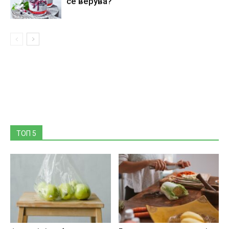
се верува?
ТОП 5