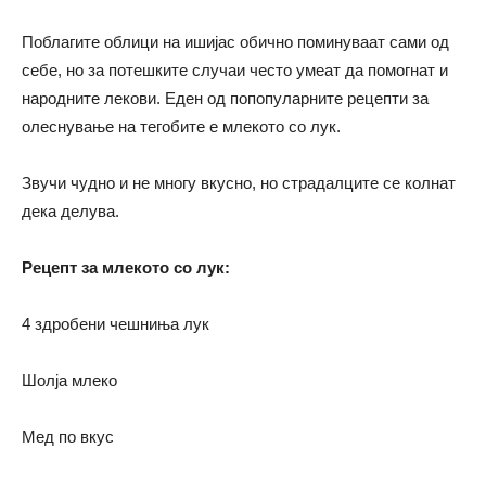
Поблагите облици на ишијас обично поминуваат сами од
себе, но за потешките случаи често умеат да помогнат и
народните лекови. Еден од попопуларните рецепти за
олеснување на тегобите е млекото со лук.
Звучи чудно и не многу вкусно, но страдалците се колнат
дека делува.
Рецепт за млекото со лук:
4 здробени чешниња лук
Шолја млеко
Мед по вкус