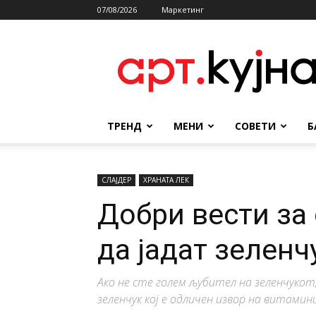
07/08/2026
Маркетинг
АРТКУЈНА
ТРЕНД
МЕНИ
СОВЕТИ
Б
СЛАЈДЕР
ХРАНАТА ЛЕК
Добри вести за 
да јадат зеленч
Ако не сте голем љубител на зеленчукот
зеленчук кој е одличен извор на витамин