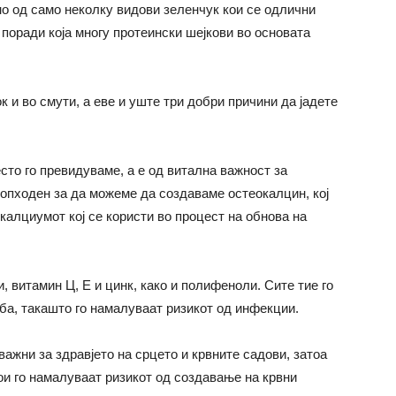
но од само неколку видови зеленчук кои се одлични
 поради која многу протеински шејкови во основата
 и во смути, а еве и уште три добри причини да јадете
есто го превидуваме, а е од витална важност за
еопходен за да можеме да создаваме остеокалцин, кој
 калциумот кој се користи во процест на обнова на
, витамин Ц, Е и цинк, како и полифеноли. Сите тие го
ба, такашто го намалуваат ризикот од инфекции.
 важни за здравјето на срцето и крвните садови, затоа
ои го намалуваат ризикот од создавање на крвни