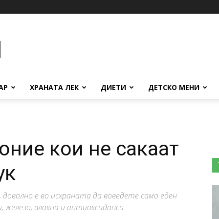
АР
ХРАНАТА ЛЕК
ДИЕТИ
ДЕТСКО МЕНИ
оние кои не сакаат
ук
, доволно е во исхраната да воведете само еден
и, железо, влакна и антиоксиданси.