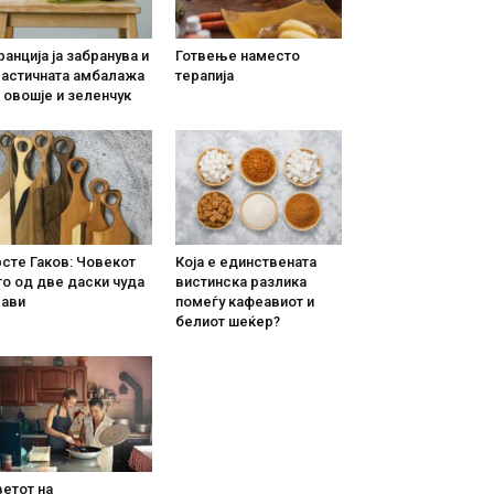
анција ја забранува и
Готвење наместо
ластичната амбалажа
терапија
 овошје и зеленчук
сте Гаков: Човекот
Која е единствената
о од две даски чуда
вистинска разлика
рави
помеѓу кафеавиот и
белиот шеќер?
етот на