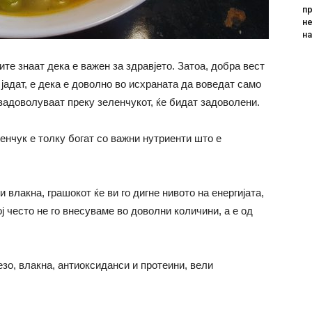
пр
не
н
ите знаат дека е важен за здравјето. Затоа, добра вест
о јадат, е дека е доволно во исхраната да воведат само
 задоволуваат преку зеленчукот, ќе бидат задоволени.
енчук е толку богат со важни нутриенти што е
 влакна, грашокот ќе ви го дигне нивото на енергијата,
ој често не го внесуваме во доволни количини, а е од
зо, влакна, антиоксиданси и протеини, вели