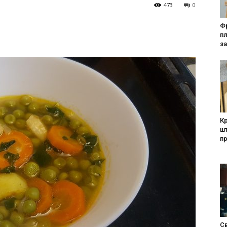
473
0
Фр
п
за
Кр
шт
п
Св