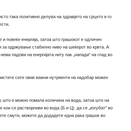
исто така позитивно делува на здравјето на срцето и го
ести.
те и повеќе енергија, затоа што грашокот е одличен
ни за одржување стабилно ниво на шеќерот во крвта. А
 нема падови на енергијата ниту пак „напади“ на глад во
користите сите овие важни нутриенти на надобар можен
у што е можно помала количина на вода, затоа што на
 кои се растворливи во вода (Б и Ц) да се „изгубат“ во
иете смути, можете да додадете една рака грашок во