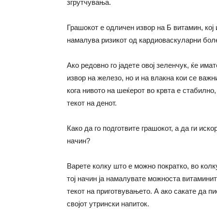
згрутчувања.
Грашокот е одличен извор на Б витамин, кој 
намалува ризикот од кардиоваскуларни бол
Ако редовно го јадете овој зеленчук, ќе има
извор на железо, но и на влакна кои се важ
кога нивото на шеќерот во крвта е стабилно,
текот на денот.
Како да го подготвите грашокот, а да ги ис
начин?
Варете колку што е можно пократко, во колк
тој начин ја намалувате можноста витамините
текот на приготвувањето. А ако сакате да п
својот утрински напиток.