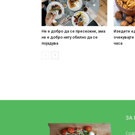
Не е добро да се прескокне, ама
Изедете ед
не е добро ниту обилно да се
очекувајте
појадува
часа
ЗА
Содр