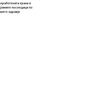
еработената храна и
јзините последици по
ашето здравје