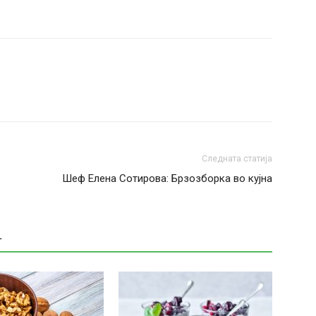
Следната статија
Шеф Елена Сотирова: Брзозборка во кујна
Т