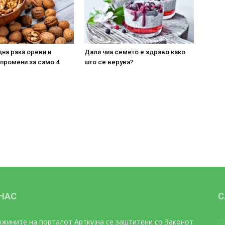
на рака ореви и
Дали чиа семето е здраво како
 промени за само 4
што се верува?
 НАС
С
жините на порталот Арткујна се заштитени со Законот