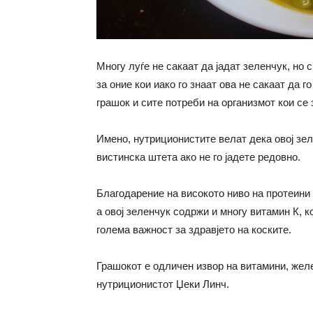
Многу луѓе не сакаат да јадат зеленчук, но с
за оние кои иако го знаат ова не сакаат да г
грашок и сите потреби на организмот кои се
Имено, нутриционистите велат дека овој зел
вистинска штета ако не го јадете редовно.
Благодарение на високото ниво на протеини и
а овој зеленчук содржи и многу витамин К, к
голема важност за здравјето на коските.
Грашокот е одличен извор на витамини, желе
нутриционистот Џеки Линч.