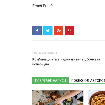
Error9
Error9
Претходна статија
Kомбинацијата е чудна но велат, болката
исчезнува
ПОВРЗАНИ НАПИСИ
ПОВЕЌЕ ОД АВТОРО