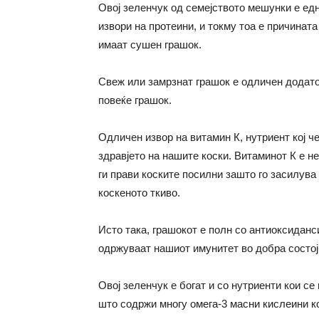
Овој зеленчук од семејството мешунки е ед
извори на протеини, и токму тоа е причината
имаат сушен грашок.
Свеж или замрзнат грашок е одличен додаток
повеќе грашок.
Одличен извор на витамин К, нутриент кој ч
здравјето на нашите коски. Витаминот К е н
ги прави коските посилни зашто го засилува
коскеното ткиво.
Исто така, грашокот е полн со антиоксиданси
одржуваат нашиот имунитет во добра состој
Овој зеленчук е богат и со нутриенти кои се
што содржи многу омега-3 масни кислеини к