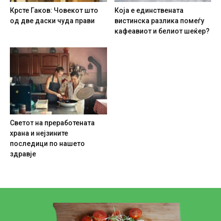
Крсте Гаков: Човекот што
Која е единствената
од две даски чуда прави
вистинска разлика помеѓу
кафеавиот и белиот шеќер?
Светот на преработената
храна и нејзините
последици по нашето
здравје