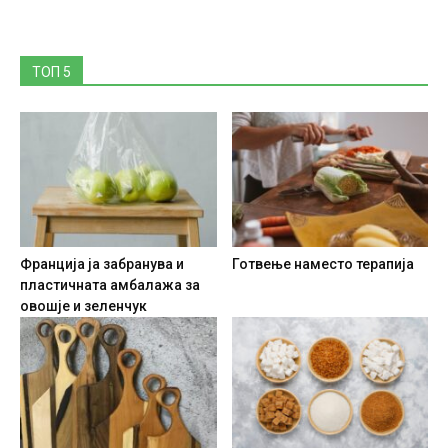
ТОП 5
Франција ја забранува и
Готвење наместо терапија
пластичната амбалажа за
овошје и зеленчук