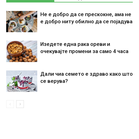
Не е добро да се прескокне, ама не
е добро ниту обилно да се појадува
Изедете една рака ореви и
очекувајте промени за само 4 часа
Дали чиа семето е здраво како што
се верува?