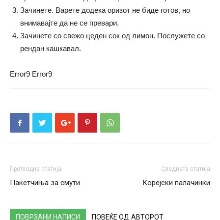
Зачинете. Варете додека оризот не биде готов, но
внимавајте да не се превари.
Зачинете со свежо цеден сок од лимон. Послужете со
рендан кашкавал.
Error9
Error9
Претходна статија
Следната статија
Пакетчиња за смути
Корејски палачинки
ПОВРЗАНИ НАПИСИ
ПОВЕЌЕ ОД АВТОРОТ