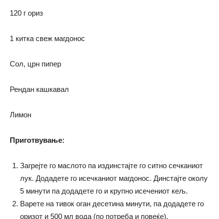
120 г ориз
1 китка свеж магдонос
Сол, црн пипер
Рендан кашкавал
Лимон
Приготвување:
Загрејте го маслото па издинстајте го ситно сечканиот
лук. Додадете го исечканиот магдонос. Динстајте околу
5 минути па додадете го и крупно исечениот кељ.
Варете на тивок оган десетина минути, па додадете го
оризот и 500 мл вода (по потреба и повеќе).