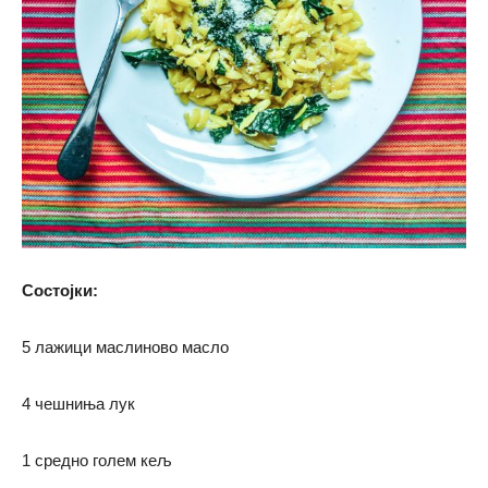
Состојки:
5 лажици маслиново масло
4 чешниња лук
1 средно голем кељ