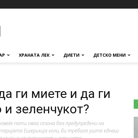
АР
ХРАНАТА ЛЕК
ДИЕТИ
ДЕТСКО МЕНИ
а ги миете и да ги
о и зеленчукот?
овеќе пати оваа сезона беа предупредени на
теријата Ешерихија коли, би требало уште еднаш