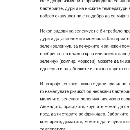
Не е добро измиените производи да се чува
бактериите, дури и на ниските температури 
побрзо скапуваат па е најдобро да се мијат
Некои видови на зеленчук не би требало прет
дури и да ја зголемите можноста бактериите
зелен зеленчук, за печурките и за некои по
пребришат со влажна крпа или внимателно да
зеленчук (компир, моркови), можете да ги и
однесува и на јаболките и слично цврсто ов
И на крајот, секако, важно е дали правилно 
го намалувате ризикот од несакани бактерии.
малините, зелениот зеленчук, исечкано овош
Авокадото, прасдките, крушите можат да се
пред да ги ставите во фрижидер. Јаболките,
компирите, доматите, можете да ги чувате н
температура.