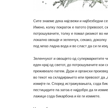
Сите знаеме дека најсвежи и најбезбедни се
Имено, колку пократок е патото (превозот, 
потрошувачите, толку е помал ризикот во нив
локално овошје и зеленчук, секако, доколку
под млаз ладна вода и во сласт да си ги изе
Зеленчукот и овошјето од супермаркетите че
еден крај од светот, до потрошувачите кои с
преживеало патем. Дури и органски произв
во текот на складирањето или превозот да „
измијте ги. Според истражувањата, сода би
пестицидите па затоа е најдобро да ги изми
лажици сода бикарбона и ќе ги измиете.