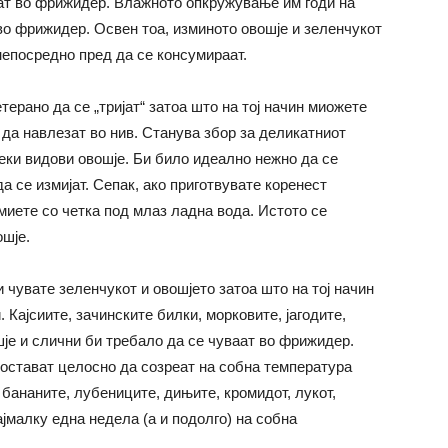
ат во фрижидер. Влажното опкружување им годи на
во фрижидер. Освен тоа, изминото овошје и зеленчукот
 непосредно пред да се консумираат.
ерано да се „тријат“ затоа што на тој начин миожете
 да навлезат во нив. Станува збор за деликатниот
меки видови овошје. Би било идеално нежно да се
 се измијат. Сепак, ако приготвувате коренест
змиете со четка под млаз ладна вода. Истото се
ошје.
ги чувате зеленчукот и овошјето затоа што на тој начин
 Кајсиите, зачинските билки, морковите, јагодите,
је и слични би требало да се чуваат во фрижидер.
 остават целосно да созреат на собна температура
 бананите, лубениците, дињите, кромидот, лукот,
ајмалку една недела (а и подолго) на собна