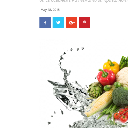
да се осврнеме на темата за правилнот
May 18, 2018