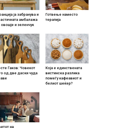
анција ја забранува и
Готвење наместо
ластичната амбалажа
терапија
 овошје и зеленчук
сте Гаков: Човекот
Која е единствената
о од две даски чуда
вистинска разлика
рави
помеѓу кафеавиот и
белиот шеќер?
етот на