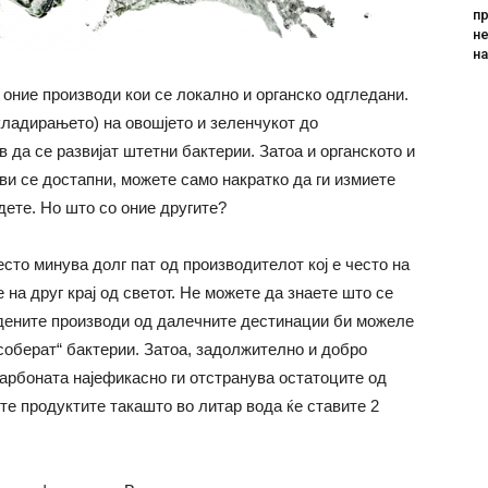
пр
не
н
 оние производи кои се локално и органско одгледани.
складирањето) на овошјето и зеленчукот до
 да се развијат штетни бактерии. Затоа и органското и
 ви се достапни, можете само накратко да ги измиете
дете. Но што со оние другите?
сто минува долг пат од производителот кој е често на
е на друг крај од светот. Не можете да знаете што се
едените производи од далечните дестинации би можеле
соберат“ бактерии. Затоа, задолжително и добро
карбоната најефикасно ги отстранува остатоците од
ете продуктите такашто во литар вода ќе ставите 2