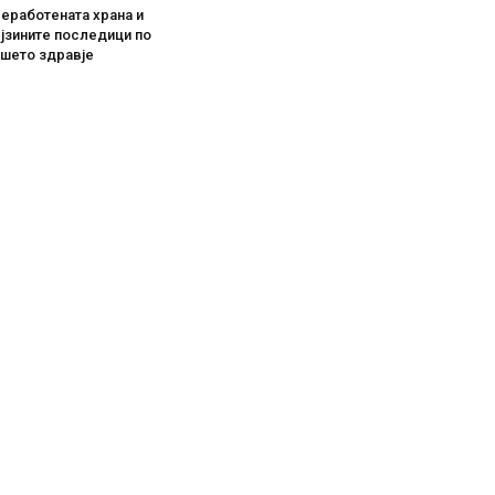
еработената храна и
јзините последици по
ашето здравје