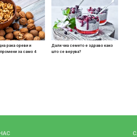
на рака ореви и
Дали чиа семето е здраво како
 промени за само 4
што се верува?
 НАС
С