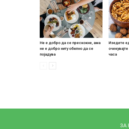
Не е добро да се прескокне, ама
Изедете ед
не е добро ниту обилно да се
очекувајте
појадува
часа
ЗА