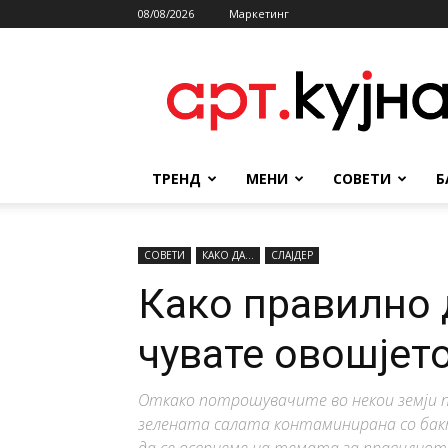
08/08/2026
Маркетинг
АРТКУЈНА
ТРЕНД
МЕНИ
СОВЕТИ
Б
СОВЕТИ
КАКО ДА...
СЛАЈДЕР
Како правилно д
чувате овошјет
Откако потрошувачите во некои земји п
зелената салата контаминирана со бак