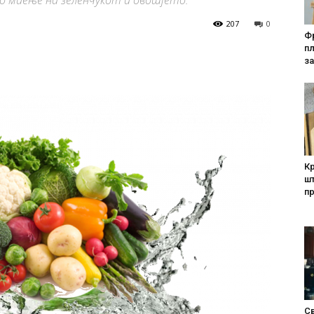
о миење на зеленчукот и овошјето.
207
0
Фр
п
за
Кр
шт
п
Св