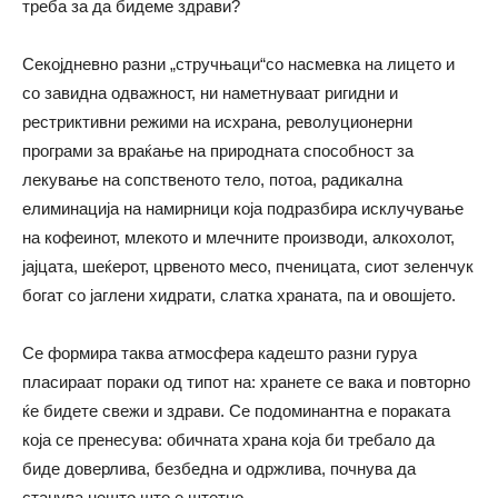
треба за да бидеме здрави?
Секојдневно разни „стручњаци“со насмевка на лицето и
со завидна одважност, ни наметнуваат ригидни и
рестриктивни режими на исхрана, револуционерни
програми за враќање на природната способност за
лекување на сопственото тело, потоа, радикална
елиминација на намирници која подразбира исклучување
на кофеинот, млекото и млечните производи, алкохолот,
јајцата, шеќерот, црвеното месо, пченицата, сиот зеленчук
богат со јаглени хидрати, слатка храната, па и овошјето.
Се формира таква атмосфера кадешто разни гуруа
пласираат пораки од типот на: хранете се вака и повторно
ќе бидете свежи и здрави. Се подоминантна е пораката
која се пренесува: обичната храна која би требало да
биде доверлива, безбедна и одржлива, почнува да
станува нешто што е штетно.