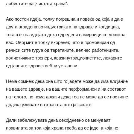
лобистите на „чистата храна“.
Ако постои идеја, толку погрешна и повеќе од која и да е
друга вградена во индустријата на здравје и кондиција,
тогаш е тоа идејата дека одредени намирници се лоши за
вас. Овој мит е толку вкоренет, што е промовиран од
речиси сите гуруа од теретаните, велнес работниците,
холистичките тренери, квазинутриционистите, лекарите
од јавните здравствебни установи.
Нема сомнеж дека она што го јадете може да има влијание
на вашето здравје, на вашите перформанси и на составот
на телото, но нема докази дека тоа не може да се постигне
додека уживате во храната што ја сакате.
Дали забележувате дека секојдневно се менуваат
правилата за тоа која храна треба да се јаде, а која не