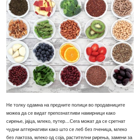
Не толку одамна на предните полици во продавниците
можеа да се видат препознатливи намирници како
сирење, јајца, млеко, путер…Сега можат да се сретнат
чудни алтернативи како што се леб без пченица, млеко
без лактоза, млеко од соја, растителни рирења, замени за