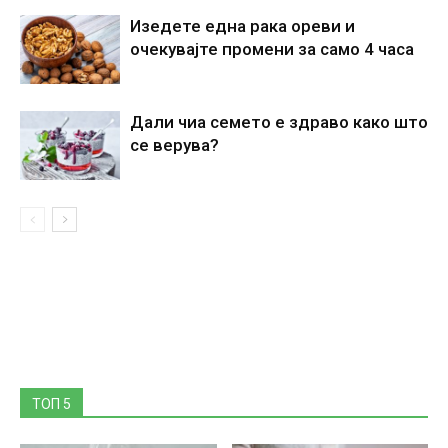
Изедете една рака ореви и
очекувајте промени за само 4 часа
Дали чиа семето е здраво како што
се верува?
ТОП 5