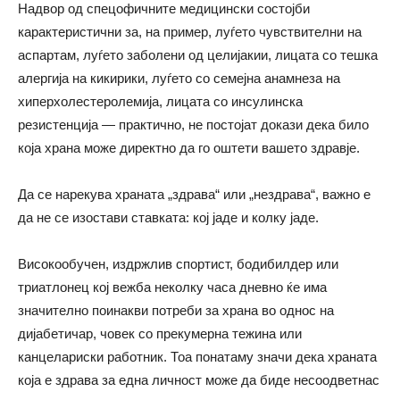
Надвор од спецофичните медицински состојби
карактеристични за, на пример, луѓето чувствителни на
аспартам, луѓето заболени од целијакии, лицата со тешка
алергија на кикирики, луѓето со семејна анамнеза на
хиперхолестеролемија, лицата со инсулинска
резистенција — практично, не постојат докази дека било
која храна може директно да го оштети вашето здравје.
Да се нарекува храната „здрава“ или „нездрава“, важно е
да не се изостави ставката: кој јаде и колку јаде.
Високообучен, издржлив спортист, бодибилдер или
триатлонец кој вежба неколку часа дневно ќе има
значително поинакви потреби за храна во однос на
дијабетичар, човек со прекумерна тежина или
канцелариски работник. Тоа понатаму значи дека храната
која е здрава за една личност може да биде несоодветнас