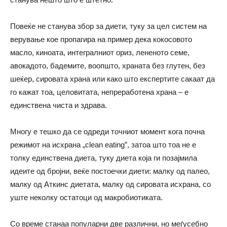
Повеќе не станува збор за диети, туку за цел систем на
верување кое пропагира на пример дека кокосовото
масло, киноата, интегралниот ориз, лененото семе,
авокадото, бадемите, воопшто, храната без глутен, без
шеќер, сировата храна или како што експертите сакаат да
го кажат тоа, целовитата, непреработена храна – е
единствена чиста и здрава.
Многу е тешко да се одреди точниот момент кога почна
режимот на исхрана „clean eating”, затоа што тоа не е
толку единствена диета, туку диета која ги позајмила
идеите од бројни, веќе постоечки диети: малку од палео,
малку од Аткинс диетата, малку од сировата исхрана, со
уште неколку остатоци од макробиотиката.
Со време станаа популарни две различни, но меѓусебно