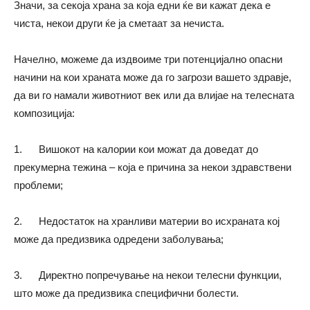
Значи, за секоја храна за која едни ќе ви кажат дека е
чиста, некои други ќе ја сметаат за нечиста.
Начелно, можеме да издвоиме три потенцијално опасни
начини на кои храната може да го загрози вашето здравје,
да ви го намали животниот век или да влијае на телесната
композиција:
1. Вишокот на калории кои можат да доведат до
прекумерна тежина – која е причина за некои здравствени
проблеми;
2. Недостаток на хранливи материи во исхраната кој
може да предизвика одредени заболувања;
3. Директно попречување на некои телесни функции,
што може да предизвика специфични болести.