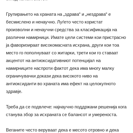
Групирањето на храната на „здрава“ и „нездрава“ е
бесмислено и ненаучно. Луѓето често користат
произволни и ненаучни средства за класификација на
различни намирници. Имате цели системи кои пристрасно
ја фаворизираат високомасната исхрана, други кои тоа
место го пополнуваат со житарки, трети кои го ставаат
акцентот на антиоксидативниот потенцијал на
намирниците наспроти фактот дека има многу малку
ограничувачки докази дека високото ниво на
антиоксиданти во храната има ефект на целокупното
здравје.
Треба да се подвлече: најнаучно поддржани решенија кога
станува збор за исхраната се балансот и умереноста.
Веганите често веруваат дека е месото отровно и дека