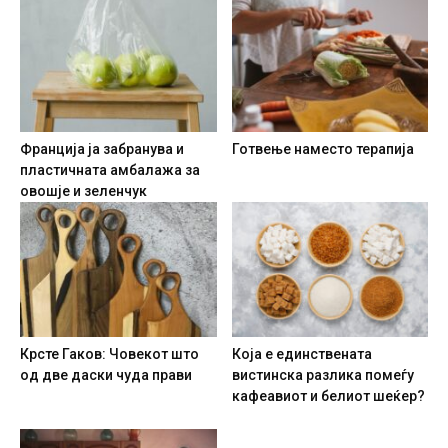
Франција ја забранува и
Готвење наместо терапија
пластичната амбалажа за
овошје и зеленчук
Крсте Гаков: Човекот што
Која е единствената
од две даски чуда прави
вистинска разлика помеѓу
кафеавиот и белиот шеќер?