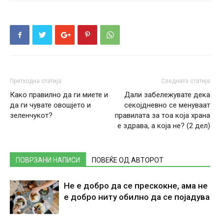
Претходна статија
Следната статија
Како правилно да ги миете и
Дали забележувате дека
да ги чувате овошјето и
секојдневно се менуваат
зеленчукот?
правилата за тоа која храна
е здрава, а која не? (2 дел)
ПОВРЗАНИ НАПИСИ
ПОВЕЌЕ ОД АВТОРОТ
Не е добро да се прескокне, ама не
е добро ниту обилно да се појадува