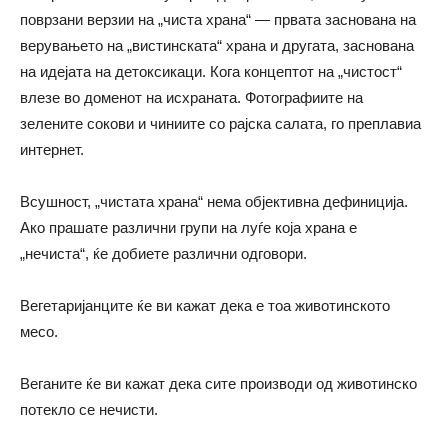
поврзани верзии на „чиста храна“ — првата заснована на
верувањето на „вистинската“ храна и другата, заснована
на идејата на детоксикаци. Кога концептот на „чистост“
влезе во доменот на исхраната. Фотографиите на
зелените сокови и чиниите со рајска салата, го преплавиа
интернет.
Всушност, „чистата храна“ нема објективна дефиниција.
Ако прашате различни групи на луѓе која храна е
„нечиста“, ќе добиете различни одговори.
Вегетаријанците ќе ви кажат дека е тоа животинското
месо.
Веганите ќе ви кажат дека сите производи од животинско
потекло се нечисти.