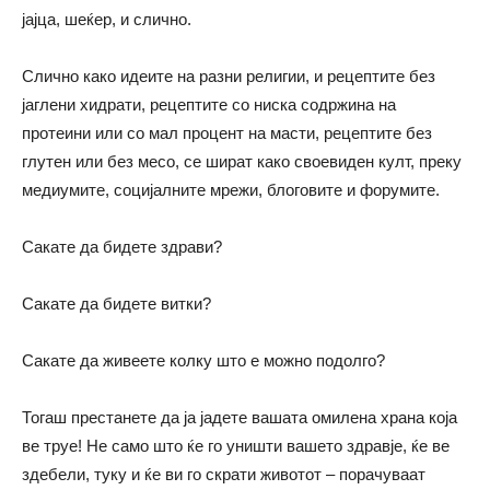
јајца, шеќер, и слично.
Слично како идеите на разни религии, и рецептите без
јаглени хидрати, рецептите со ниска содржина на
протеини или со мал процент на масти, рецептите без
глутен или без месо, се шират како своевиден култ, преку
медиумите, социјалните мрежи, блоговите и форумите.
Сакате да бидете здрави?
Сакате да бидете витки?
Сакате да живеете колку што е можно подолго?
Тогаш престанете да ја јадете вашата омилена храна која
ве труе! Не само што ќе го уништи вашето здравје, ќе ве
здебели, туку и ќе ви го скрати животот – порачуваат