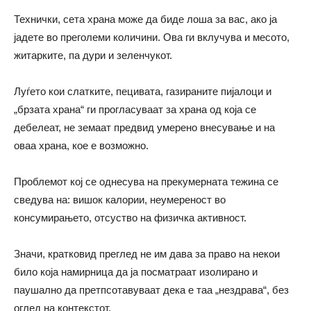
Технички, сета храна може да биде лоша за вас, ако ја
јадете во преголеми количини. Ова ги вклучува и месото,
житарките, па дури и зеленчукот.
Луѓето кои слатките, пецивата, газираните пијалоци и
„брзата храна“ ги прогласуваат за храна од која се
дебелеат, не земаат предвид умерено внесување и на
оваа храна, кое е возможно.
Проблемот кој се однесува на прекумерната тежина се
сведува на: вишок калории, неумереност во
консумирањето, отсуство на физичка активност.
Значи, кратковид преглед не им дава за право на некои
било која намирница да ја посматраат изолирано и
паушално да претпсотавуваат дека е таа „нездрава“, без
оглед на контекстот.