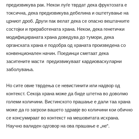
предизвикува рак. Некои луѓе тврдат дека фруктозата е
токсична, дека предизвикува дебелина и оштетување на
црниот дроб. Други пак велат дека се опасно вештачките
состојки и преработената храна. Некои, дека генетички
модифицираната храна доведува до тумори, дека
органската храна е подобра од храната произведена со
конвенционален начин. Поединци смeтаат дека
заситените масти предизвикуваат кардиоваскуларни
заболувања.
Но сите овие тврдења се невистинити или надвор од
контекст. Секоја храна може да биде штетна во доволмо
големи количини. Вистинското прашање е дали таа храна
може да го загрози вашето здравје во количини кои обично
се консумираат во контекст на мешовитата исхрана.
Научно валиден одговор на ова прашање е „не“.