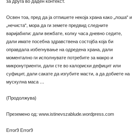
за друга во даден контекст.
Освен тоа, пред да ја отпишете некоја храна како „лоша“ и
„нечиста“, мора да ги земете предвид следните
варијабили: дали вежбате, колку часа дневно седите,
дали имате посебна здравствена состојба која би
оправдала избегнување на одредена храна, дали
моментално ги исполнувате потребите за макро и
микронутриенти, дали сте во калориски дефицит или
суфицит, дали сакате да изгубите масти, а да добиете на
мускулна маса …
(Продолжува)
Преземено од: www.istinevszablude.wordpress.com
Error9
Error9