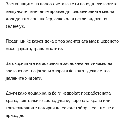
Застапниците на палео диетата ќе ги наведат житарките,
мешунките, млечните производи, рафинираните масла,
додадената сол, шеќер, алкохол и некои видови на
зеленчук.
Поединци ќе кажат дека е тоа заситената маст, црвеното
месо, јајцата, транс-мастите.
Заговорниците на исхраната заснована на минимална
застапеност на јаглени хидрати ќе кажат дека се тоа
јаглените хидрати.
Други како лоша храна ќе ги издвојат: преработената
храна, вештачките засладувачи, варената храна или
конзервираните намирници, со еден збор – се што не е
природно.