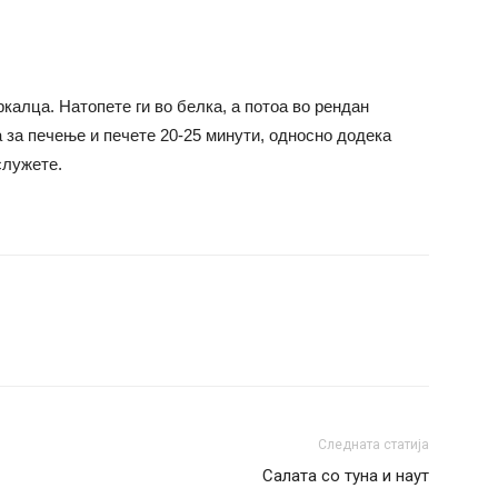
тркалца. Натопете ги во белка, а потоа во рендан
а за печење и печете 20-25 минути, односно додека
служете.
Следната статија
Салата со туна и наут