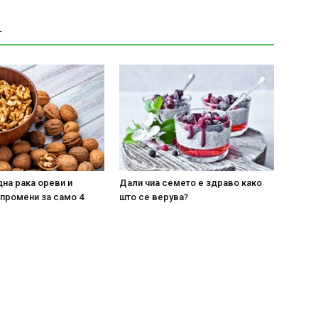
Т
на рака ореви и
Дали чиа семето е здраво како
 промени за само 4
што се верува?