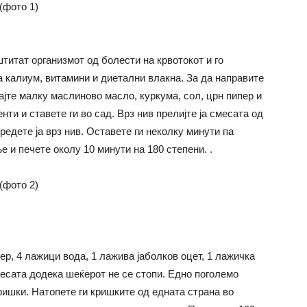
штитат организмот од болести на крвотокот и го
а калиум, витамини и диетални влакна. За да направите
јте малку маслиново масло, куркума, сол, црн пипер и
нти и ставете ги во сад. Врз нив прелијте ја смесата од
редете ја врз нив. Оставете ги неколку минути па
ње и печете околу 10 минути на 180 степени. .
р, 4 лажици вода, 1 лажива јаболков оцет, 1 лажичка
смесата додека шеќерот не се стопи. Едно поголемо
кришки. Натопете ги кришките од едната страна во