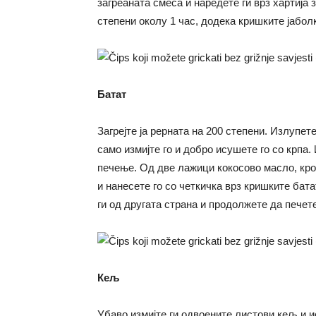
загреаната смеса и наредетe ги врз хартија 
степени околу 1 час, додека кришките јаболк
Батат
Загрејте ја рерната на 200 степени. Излупете
само измијте го и добро исушете го со крпа. 
печење. Од две лажици кокосово масло, кро
и нанесете го со четкичка врз кришките бата
ги од другата страна и продолжете да печет
Кељ
Убаво измијте ги одвоените листови кељ и и