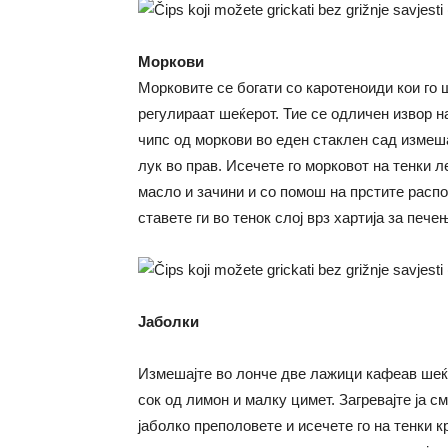
Моркови
Морковите се богати со каротеноиди кои го 
регулираат шеќерот. Тие се одличен извор н
чипс од моркови во еден стаклен сад измеша
лук во прав. Исечете го морковот на тенки ле
масло и зачини и со помош на прстите распо
ставете ги во тенок слој врз хартија за пече
Јаболки
Измешајте во лонче две лажици кафеав шеќе
сок од лимон и малку цимет. Загревајте ја 
јаболко преполовете и исечете го на тенки 