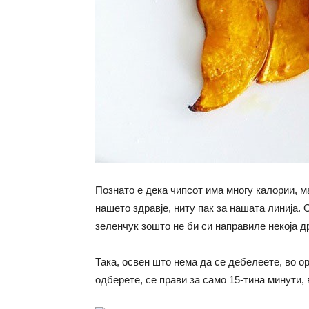
Познато е дека чипсот има многу калории, ма
нашето здравје, ниту пак за нашата линија. 
зеленчук зошто не би си направиле некоја д
Така, освен што нема да се дебелеете, во орг
одберете, се прави за само 15-тина минути, 