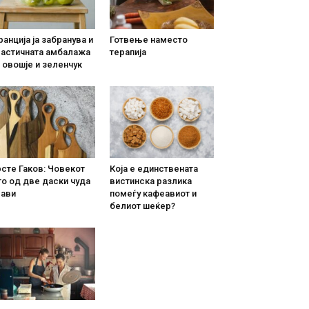
анција ја забранува и
Готвење наместо
ластичната амбалажа
терапија
 овошје и зеленчук
сте Гаков: Човекот
Која е единствената
о од две даски чуда
вистинска разлика
рави
помеѓу кафеавиот и
белиот шеќер?