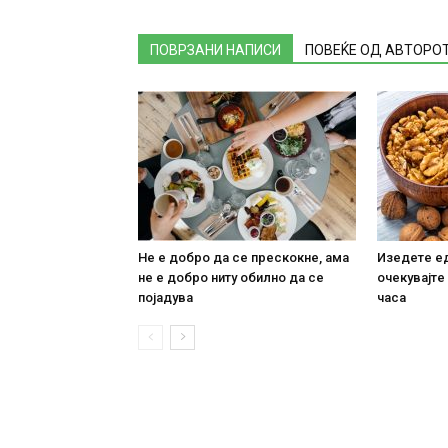
ПОВРЗАНИ НАПИСИ
ПОВЕЌЕ ОД АВТОРО
Не е добро да се прескокне, ама
Изедете ед
не е добро ниту обилно да се
очекувајте
појадува
часа