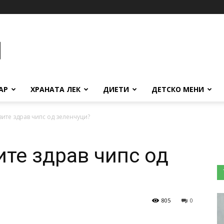
АР
ХРАНАТА ЛЕК
ДИЕТИ
ДЕТСКО МЕНИ
вите здрав чипс од зеленчуци?
ите здрав чипс од
805
0