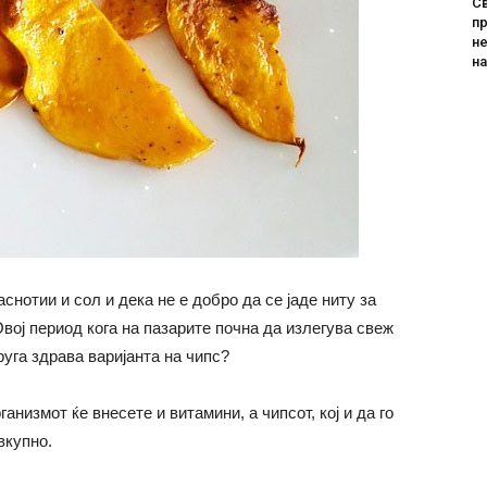
Св
пр
не
н
снотии и сол и дека не е добро да се јаде ниту за
Овој период кога на пазарите почна да излегува свеж
руга здрава варијанта на чипс?
анизмот ќе внесете и витамини, а чипсот, кој и да го
вкупно.