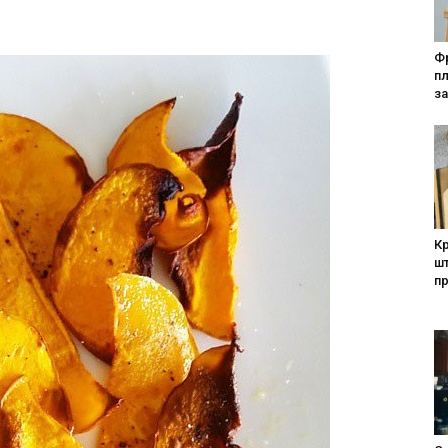
Фр
п
за
Кр
шт
п