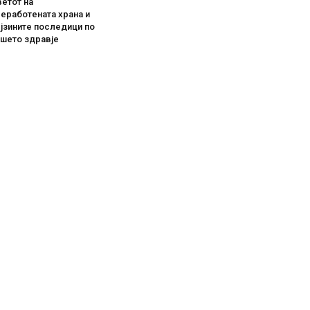
етот на
еработената храна и
јзините последици по
ашето здравје