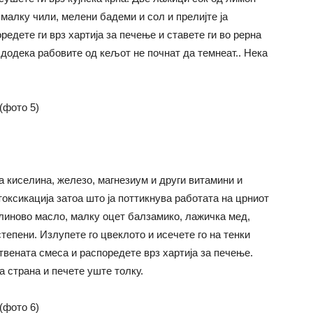
малку чили, мелени бадеми и сол и прелијте ја
едете ги врз хартија за печење и ставете ги во рерна
 додека рабовите од кељот не почнат да темнеат.. Нека
а киселина, железо, магнезиум и други витамини и
оксикација затоа што ја поттикнува работата на црниот
слиново масло, малку оцет балзамико, лажичка мед,
степени. Излупете го цвеклото и исечете го на тенки
твената смеса и распоредете врз хартија за печење.
а страна и печете уште толку.