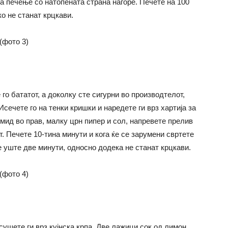
за печење со натопената страна нагоре. Печете на 100
о не станат крцкави.
 го бататот, а доколку сте сигурни во производтелот,
Исечете го на тенки кришки и наредете ги врз хартија за
мид во прав, малку црн пипер и сол, напревете прелив
т. Печете 10-тина минути и кога ќе се зарумени свртете
е уште две минути, односно додека не станат крцкави.
сушете ги врз кујнска крпа. Две лажици сок од лимон