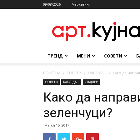
09/08/2026
Маркетинг
АРТКУЈНА
ТРЕНД
МЕНИ
СОВЕТИ
Б
ПОЧЕТНА
СОВЕТИ
КАКО ДА...
Како да напра
СОВЕТИ
КАКО ДА...
СЛАЈДЕР
Како да направ
зеленчуци?
March 15, 2017