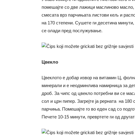
помешајте со две лажици маслиново масло, 
смесата врз парчињата листови кељ и распор
на 170 степени. Сушете ги десетина минути,
се олади пред послужување.
Цвекло
Цвеклото е добар извор на витамин Ц, фолн
минерали и е неодминлива намирница за дет
дроб. За чипс од цвекло потребни ви се ма
сол и црн пипер. Загрејте ја рерната на 180 
парчиња. Помешајте го во еден сад со подго
Печете 10-15 минути, превртете ги од другат