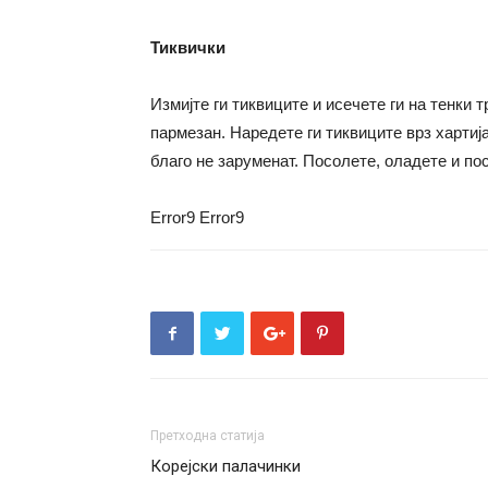
Тиквички
Измијте ги тиквиците и исечете ги на тенки 
пармезан. Наредете ги тиквиците врз хартиј
благо не заруменат. Посолете, оладете и по
Error9
Error9
Претходна статија
Корејски палачинки