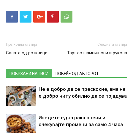
Претходна статија
Следната статија
Салата од ротквици
Тарт со шампињони и рукола
ПОВРЗАНИ НАПИСИ
ПОВЕЌЕ ОД АВТОРОТ
Не е добро да се прескокне, ама не
е добро ниту обилно да се појадува
Изедете една рака ореви и
очекувајте промени за само 4 часа