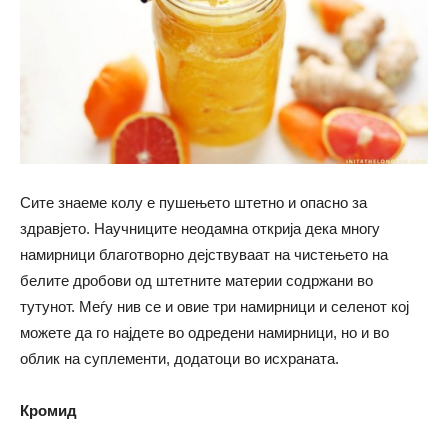
Сите знаеме колу е пушењето штетно и опасно за
здравјето. Научниците неодамна открија дека многу
намирници благотворно дејствуваат на чистењето на
белите дробови од штетните материи содржани во
тутунот. Меѓу нив се и овие три намирници и селенот кој
можете да го најдете во одредени намирници, но и во
облик на суплементи, додатоци во исхраната.
Кромид