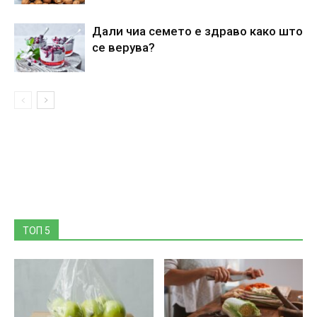
Дали чиа семето е здраво како што
се верува?
ТОП 5