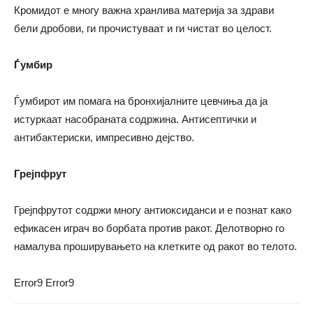
Кромидот е многу важна хранлива материја за здрави
бели дробови, ги прочистуваат и ги чистат во целост.
Ѓумбир
Ѓумбирот им помага на бронхијалните цевчиња да ја
истуркаат насобраната содржина. Антисептички и
антибактериски, импресивно дејство.
Грејпфрут
Грејпфрутот содржи многу антиоксиданси и е познат како
ефикасен играч во борбата против ракот. Делотворно го
намалува проширувањето на клетките од ракот во телото.
Error9
Error9