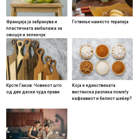
Франција ја забранува и
Готвење наместо терапија
пластичната амбалажа за
овошје и зеленчук
Крсте Гаков: Човекот што
Која е единствената
од две даски чуда прави
вистинска разлика помеѓу
кафеавиот и белиот шеќер?